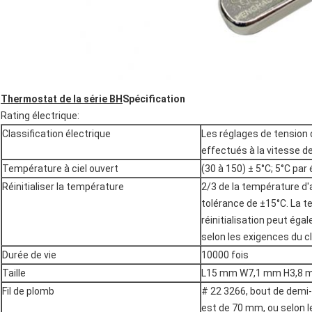
Thermostat de la série BH
Spécification
Rating électrique:
Classification électrique
Les réglages de tension 
effectués à la vitesse de 
Température à ciel ouvert
(30 à 150) ± 5°C; 5°C par
Réinitialiser la température
2/3 de la température d'
tolérance de ±15°C. La 
réinitialisation peut éga
selon les exigences du cl
Durée de vie
10000 fois
Taille
L15 mm W7,1 mm H3,8
Fil de plomb
# 22 3266, bout de demi-t
est de 70 mm, ou selon l