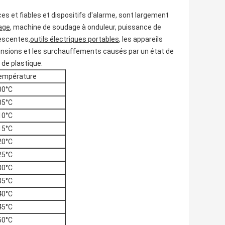
ces et fiables et dispositifs d'alarme, sont largement
rage
, machine de soudage à onduleur, puissance de
rescentes,
outils électriques portables
, les appareils
tensions et les surchauffements causés par un état de
 de plastique.
empérature
00°C
05°C
10°C
15°C
20°C
25°C
30°C
35°C
40°C
45°C
50°C