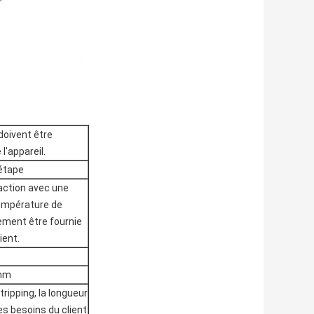
doivent être
l'appareil.
 étape
action avec une
température de
lement être fournie
ient.
 mm
ripping, la longueur
es besoins du client