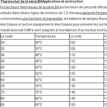
Thermostat de la série BH
Application et instruction
Protecteurs thermiques de la série BH
,protecteurs de sécurité effica
utilisés dans divers types de moteurs de 1,5 chevaux,
appareil d'éclai
commutateur,
une batterie rechargeable
, les ballasts de lampes fluo
électriques et autres équipements électriques pour prévenir les sur
travail anormal.5 MPa sont adaptés à l'installation d'un moteur revêtu
Le code
Température
Le code
T
30
30°C
100
1
35
35°C
105
1
40
40°C
110
1
45
45°C
115
1
50
50°C
120
1
55
55°C
125
1
60
60°C
130
1
70
70°C
135
1
75
75°C
140
1
80
80°C
145
1
85
85°C
150
1