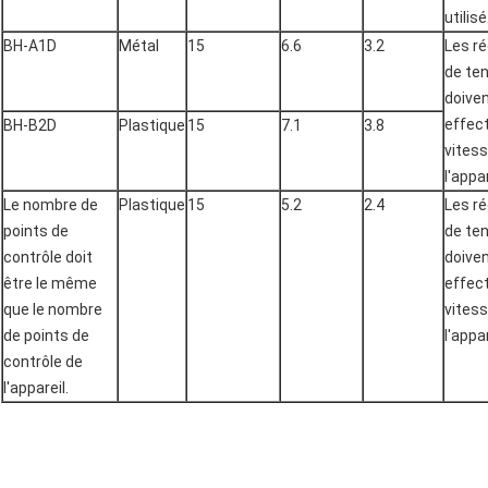
utilisé
BH-A1D
Métal
15
6.6
3.2
Les r
de te
doiven
effect
BH-B2D
Plastique
15
7.1
3.8
vites
l'appar
Le nombre de
Plastique
15
5.2
2.4
Les r
points de
de te
contrôle doit
doiven
être le même
effect
que le nombre
vites
de points de
l'appar
contrôle de
l'appareil.