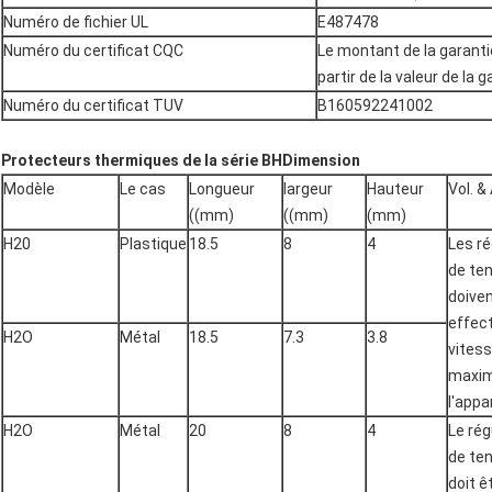
Numéro de fichier UL
E487478
Numéro du certificat CQC
Le montant de la garanti
partir de la valeur de la g
Numéro du certificat TUV
B160592241002
Protecteurs thermiques de la série BH
Dimension
Modèle
Le cas
Longueur
largeur
Hauteur
Vol. &
((mm)
((mm)
(mm)
H20
Plastique
18.5
8
4
Les r
de te
doiven
effect
H2O
Métal
18.5
7.3
3.8
vites
maxim
l'appar
H2O
Métal
20
8
4
Le rég
de te
doit ê