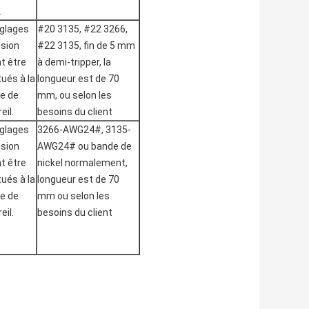
.
églages
#20 3135, #22 3266,
nsion
#22 3135, fin de 5 mm
t être
à demi-tripper, la
ués à la
longueur est de 70
se de
mm, ou selon les
eil.
besoins du client
églages
3266-AWG24#, 3135-
nsion
AWG24# ou bande de
t être
nickel normalement,
ués à la
longueur est de 70
se de
mm ou selon les
eil.
besoins du client