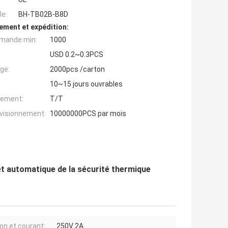
e:
BH-TB02B-B8D
ement et expédition:
mande min:
1000
USD 0.2~0.3PCS
ge:
2000pcs /carton
10~15 jours ouvrables
iement:
T/T
ovisionnement:
10000000PCS par mois
automatique de la sécurité thermique
on et courant:
250V 2A