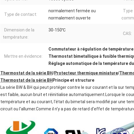
normalement fermée ou
Type
Type de contact:
normalement ouverte
commu
Dimension de la
30-150℃
CAS:
température:
Commutateur à régulation de températur
Mettre en évidence:
Thermostat bimetallique à fusible therm
Réglage automatique de la température du
Thermostat de la série BH
/
Protecteur thermique miniature
/
Thermo
Thermostat de la série BH
Principe et structure
La série BW & BH qui peut protéger contre le sur courant et la sur te
est faible, aucun bruit et réinitialise automatiquement.Lorsque le cour
température et au courant, l'état du bimetal sera modifié par une te
circuit ou l'allumer.Comme il n'y a pas de retard d'effet de températu