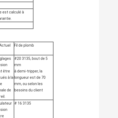
e est calculé à
arantie.
 Actuel
Fil de plomb
églages
#20 3135, bout de 5
nsion
mm
t être
à demi-tripper, la
ués à la
longueur est de 70
se
mm, ou selon les
ale de
besoins du client
eil.
ulateur
# 16 3135
nsion
tre