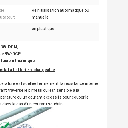
 de
Réinitialisation automatique ou
tateur:
manuelle
en plastique
e BW-DCM
,
ique BW-DCP
,
 fusible thermique
stat à batterie rechargeable
mpérature est scellée fermement, la résistance interne
ant traverse le bimetal qui est sensible à la
mpérature ou un courant excessifs pour couper le
re dans le cas d'un courant soudain.