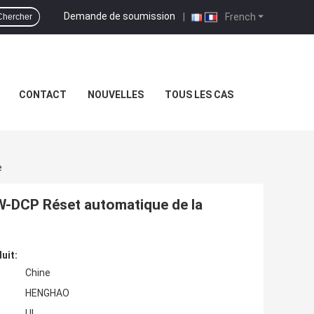
Demande de soumission
|
French
Chercher
CONTACT
NOUVELLES
TOUS LES CAS
e
-DCP Réset automatique de la
uit:
Chine
HENGHAO
UL