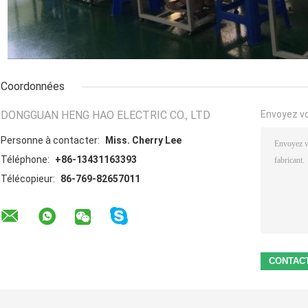
Coordonnées
DONGGUAN HENG HAO ELECTRIC CO., LTD
Envoyez v
Personne à contacter:
Miss. Cherry Lee
Téléphone:
+86-13431163393
Télécopieur:
86-769-82657011