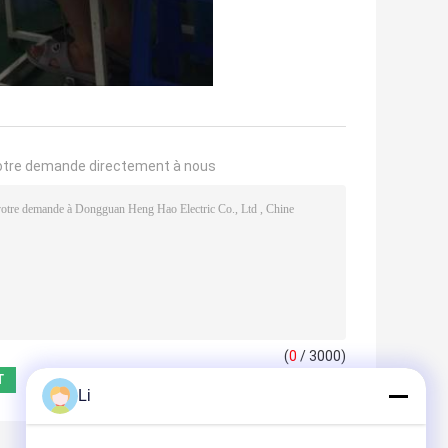
otre demande directement à nous
(
0
/ 3000)
Li