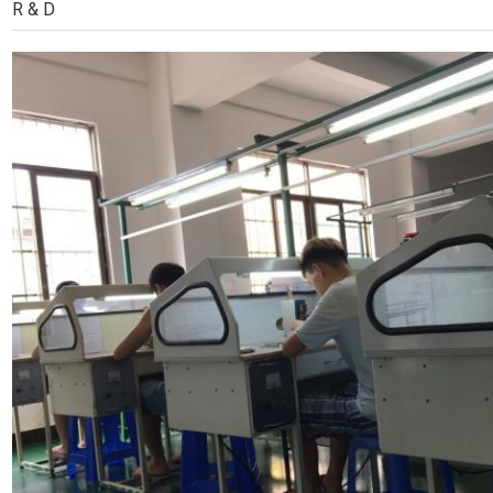
R & D