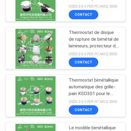
KSD301 disponibles
LES
US$0.2-0.3 PER PC MOQ:5000
CONTACT
CAS
29
interrupteur
Thermostat de disque
PLAN
de rupture de bimétal de
thermique de ksd
DU
lamineurs, protecteur de
courant ascendant de la
SITE
US$0.2-0.3 PER PC MOQ:5000
réinitialisation
CONTACT
automatique KSD301
PRIVACY
Thermostat bimétallique
162
POLICY
automatique des grille-
Capteur de
pain KSD301 pour le
contrôle de la
US$0.2-0.3 PER PC MOQ:5000
température de
température
CONTACT
thermistance de
Le modèle bimétallique