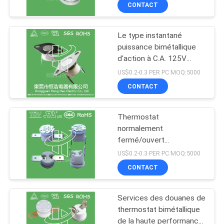
commande limité de
CONTACT
basse température H31
VISITE
250V 10 13C
Le type instantané
D'USINE
223
puissance bimétallique
d'action à C.A. 125V
Commutateur de
CONTRÔLE
250V de thermostat de
US$0.2-0.3 PER PC MOQ:5000
protection
KSD301 a évalué
DE
CONTACT
thermique
LA
Thermostat
QUALITÉ
normalement
fermé/ouvert
18
d'interrupteur thermique
CONTACT
US$0.2-0.3 PER PC MOQ:5000
de la température
CONTACT
KSD301 bimétallique, de
Thermostat KSD302
NOUVELLES
réinitialisation
automatique
Services des douanes de
thermostat bimétallique
TOUS
de la haute performance