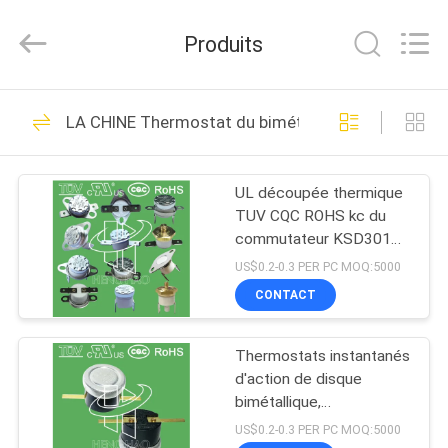
2026
Dongguan
Heng
Produits
Hao
Electric
Co.,
Ltd.
All
APERÇU
126
Rights
LA CHINE Thermostat du bimétal KSD301
Reserved.
Thermostat de
PRODUITS
bimétal de KSD
UL découpée thermique
TUV CQC ROHS kc du
VR
commutateur KSD301
SHOW
250V 16A de thermostat
US$0.2-0.3 PER PC MOQ:5000
en céramique à hautes
CONTACT
températures
274
A
Thermostat du
Thermostats instantanés
PROPOS
d'action de disque
DE
bimétal KSD301
bimétallique,
commutateur de
NOUS
US$0.2-0.3 PER PC MOQ:5000