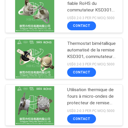
NTC
fiable RoHS du
commutateur KSD301
91
de contrôle de
US$0.2-0.3 PER PC MOQ:5000
température a délivré un
protecteur de
CONTACT
certificat
courant ascendant
Thermostat bimétallique
de 17h du matin
automatisé de la remise
KSD301, commutateur
thermique de disque
US$0.2-0.3 PER PC MOQ:5000
d'action instantanée
CONTACT
16
interrupteur de
Utilisation thermique de
fours à micro-ondes de
coupure thermique
protecteur de remise
manuelle au-dessus de
US$0.2-0.3 PER PC MOQ:5000
thermostat de bimétal
CONTACT
de KSD de la chaleur