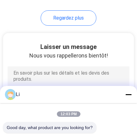
68
Regardez plus
Commutateur
thermique de
protecteur de
Laisser un message
Nous vous rappellerons bientôt!
surcharge
10
commutateur de
Li
contrôle de
température
12:03 PM
Good day, what product are you looking for?