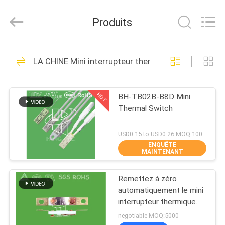
2026
Dongguan
Heng
Produits
Hao
Electric
Co.,
Ltd.
All
APERÇU
126
Rights
LA CHINE Mini interrupteur thermique
Reserved.
Thermostat de
PRODUITS
bimétal de KSD
HOT
BH-TB02B-B8D Mini
Thermal Switch
VR
SHOW
USD0.15 to USD0.26 MOQ:1000pcs
ENQUÊTE
MAINTENANT
274
A
Thermostat du
Remettez à zéro
PROPOS
automatiquement le mini
DE
bimétal KSD301
interrupteur thermique
pour les appareils de
NOUS
negotiable MOQ:5000