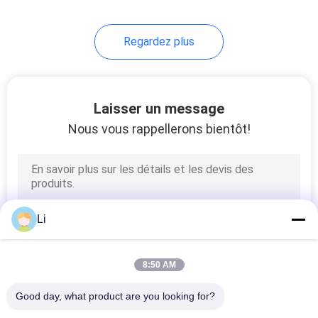
68
Regardez plus
Commutateur
thermique de
protecteur de
Laisser un message
Nous vous rappellerons bientôt!
surcharge
10
commutateur de
Li
contrôle de
température
8:50 AM
Good day, what product are you looking for?