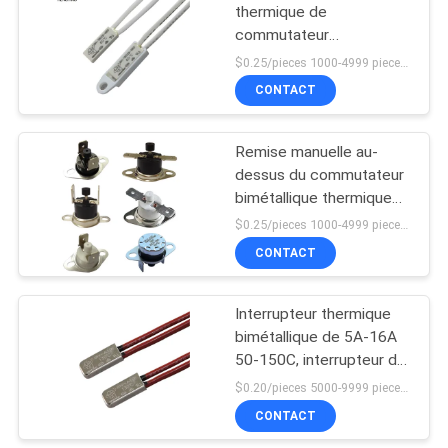
NTC
thermique de
commutateur
91
bimétallique de la
$0.25/pieces 1000-4999 pieces MOQ:1000 morceaux
température du boîtier
protecteur de
CONTACT
en plastique 250V 2A
courant ascendant
Remise manuelle au-
de 17h du matin
dessus du commutateur
bimétallique thermique
250v 16a 50-180c de
$0.25/pieces 1000-4999 pieces MOQ:1000 morceaux
thermostat de la chaleur
CONTACT
16
interrupteur de
Interrupteur thermique
bimétallique de 5A-16A
coupure thermique
50-150C, interrupteur de
coupure thermique BW-
$0.20/pieces 5000-9999 pieces MOQ:5000 morceaux
A1D 250V
CONTACT