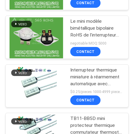
chauffage électriques
CONTACT
VISITE
Le mini modèle
D'USINE
223
bimétallique bipolaire
RoHS de l'interrupteur
Commutateur de
CONTRÔLE
thermique KSD303 a
negotiable MOQ:5000
protection
délivré un certificat
DE
CONTACT
thermique
LA
Interrupteur thermique
QUALITÉ
miniature à réarmement
automatique avec
18
température de
CONTACT
$0.25/pieces 1000-4999 pieces MOQ:1000 pièces
fonctionnement de 30 à
CONTACT
150°C, tension nominale
Thermostat KSD302
NOUVELLES
de 24V DC et 10 000
cycles de vie
TB11-BB5D mini
protecteur thermique
TOUS
commutateur thermostat