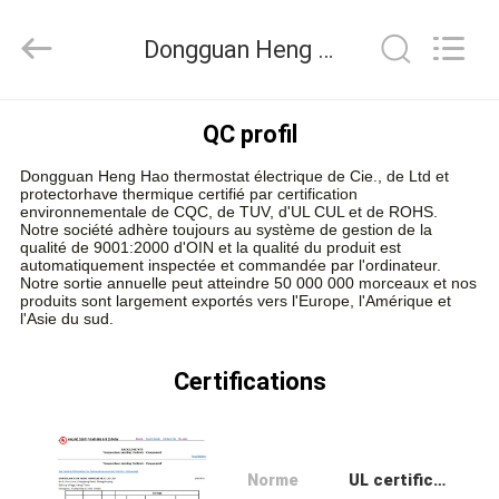
2026
Dongguan
Heng
Dongguan Heng Hao Electric Co., Ltd Contrôle de la qualité
Hao
Electric
Co.,
Ltd.
All
APERÇU
Rights
QC profil
Reserved.
Dongguan Heng Hao thermostat électrique de Cie., de Ltd et
PRODUITS
protectorhave thermique certifié par certification
environnementale de CQC, de TUV, d'UL CUL et de ROHS.
Notre société adhère toujours au système de gestion de la
qualité de 9001:2000 d'OIN et la qualité du produit est
VR
automatiquement inspectée et commandée par l'ordinateur.
Notre sortie annuelle peut atteindre 50 000 000 morceaux et nos
SHOW
produits sont largement exportés vers l'Europe, l'Amérique et
l'Asie du sud.
A
Certifications
PROPOS
DE
NOUS
Norme
UL certificate