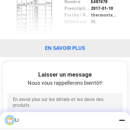
Nombre
E487478
Prescription Date
2017-01-10
VISITE
Portée / Range
thermostat thermal protector
D'USINE
Délivré par
UL
CONTRÔLE
EN SAVOIR PLUS
DE
LA
QUALITÉ
Laisser un message
Nous vous rappellerons bientôt!
CONTACT
NOUVELLES
Li
TOUS