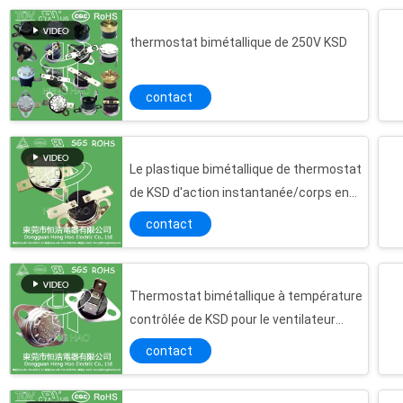
thermostat bimétallique de 250V KSD
contact
Le plastique bimétallique de thermostat
de KSD d'action instantanée/corps en
céramique RoHS a délivré un certificat
contact
Thermostat bimétallique à température
contrôlée de KSD pour le ventilateur
d'automobile
contact