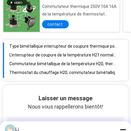
Commutateur thermique 250V 10A 16A
de la température de thermostat
Type bimétallique interrupteur de coupure thermique pour le moteur/transformateur micro
bimétallique de remise de manuel
contact
L'interrupteur de coupure de la température H21 normalement fermé/a ouvert le type facultatif
KSD301 avec l'UL CQC TUV ROS
Commutateur bimétallique de la température H20, thermostat de la température H20
Thermostat du chauffage H20, commutateur bimétallique de la température H20
Thermostat de la température H20, commutateur de contrôleur de température H20
Le commutateur fiable/courant ascendant de protection thermique a coupé le commutateur pour la batterie imputable
Utilisation électrique d'appareils de la chaleur en métal/de commutateur de contrôle de température boîtier en plastique H20
Fusible thermique de la coupure H20, protecteur du courant ascendant H20
Utilisation thermostatique instantanée d'alimentation d'énergie de commutateur de la température de contrôle de plastique
Laisser un message
Interrupteur thermique bimétallique normalement fermé/ouvert, type commutateur de contact de coupe-circuit de la température
Nous vous rappellerons bientôt!
Interrupteur de coupure thermique de JUC-31F extrêmement sensible pour la carte de carte PCB
Le thermostat type a découpé de commutateur de haute performance contact 1D/1H facultatif
Interrupteur de coupure thermique léger pour le contrôle de la température d'alimentation d'énergie
Li