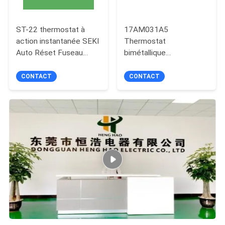
ST-22 thermostat à
17AM031A5
action instantanée SEKI
Thermostat
Auto Réset Fuseau
bimétallique
thermique BW-ABS
17AM033A5 Fuseau
BW9700
thermique à
CONTACT
CONTACT
réinitialisation
automatique
17AM034A5
Protecteur thermique