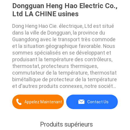
Dongguan Heng Hao Electric Co.,
Ltd LA CHINE usines
Dong Heng Hao Cie. électrique, Ltd est situé
dans la ville de Dongguan, la province du
Guangdong avec le transport très commode
et la situation géographique favorable. Nous
sommes spécialisés en se développant et
produisant la température des contrôleurs,
thermostat, protecteurs thermiques,
commutateur de la température, thermostat
bimétallique de protecteur de la température
et d'autres produits connexes, notre société
a plus de 10 techniciens supérieurs qui sont
très au courant de cette industrie. Notre
Appelez Maintenant.
Contact Us
produit ont été certifiés par certification
environnementale de CQC, de TUV, d'UL CUL
et ...
Produits supérieurs