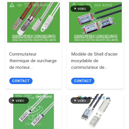
LES
CAS
PLAN
DU
SITE
Commutateur
Modèle de Shell d'acier
thermique de surcharge
inoxydable de
de moteur
commutateur de
PRIVACY
efficace/protecteur
protection thermique
thermo de
de moteur de 17h du
CONTACT
CONTACT
POLICY
commutateur pour le
matin de KLIOXN
chauffage par le sol