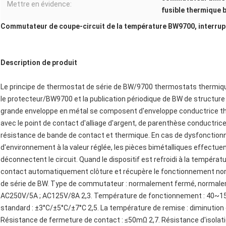
Mettre en évidence:
fusible thermique 
Commutateur de coupe-circuit de la température BW9700, interru
Description de produit
Le principe de thermostat de série de BW/9700 thermostats thermiqu
le protecteur/BW9700 et la publication périodique de BW de structure
grande enveloppe en métal se composent d'enveloppe conductrice th
avec le point de contact d'alliage d'argent, de parenthèse conductrice, 
résistance de bande de contact et thermique. En cas de dysfonction
d'environnement à la valeur réglée, les pièces bimétalliques effectuent
déconnectent le circuit. Quand le dispositif est refroidi à la températur
contact automatiquement clôture et récupère le fonctionnement norma
de série de BW. Type de commutateur : normalement fermé, normaleme
AC250V/5A ; AC125V/8A 2,3. Température de fonctionnement : 40~150
standard : ±3°C/±5°C/±7°C 2,5. La température de remise : diminutio
Résistance de fermeture de contact : ≤50mΩ 2,7. Résistance d'isolati