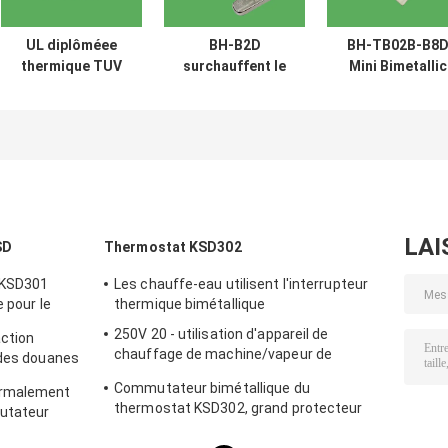
UL diplôméee
BH-B2D
BH-TB02B-B8
thermique TUV
surchauffent le
Mini Bimetallic
CQC kc 250V 5-
commutateur de
Thermal
16A 30-150C
protection
Protection Swit
d'interrupteur
thermique ont
250V 2A
thermique de la
évalué la
température de
protection de la
pompe de fusible
température de
de protecteur de
surcharge de
la chaleur du
250v 5a avec l'UL
LAI
SD
Thermostat KSD302
moteur BW9700
TUV kc CQC
 KSD301
Les chauffe-eau utilisent l'interrupteur
 pour le
thermique bimétallique
250V 20 - utilisation d'appareil de
ction
chauffage de machine/vapeur de
 des douanes
soudage électrique de thermostat de
Commutateur bimétallique du
ormalement
60A KSD302
thermostat KSD302, grand protecteur
utateur
actuel de la température d'action
n
instantanée