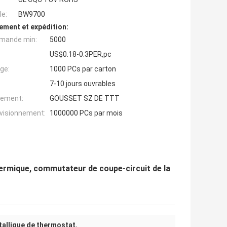
e:
BW9700
ement et expédition:
mande min:
5000
US$0.18-0.3PER,pc
ge:
1000 PCs par carton
7-10 jours ouvrables
iement:
GOUSSET SZ DE TTT
ovisionnement:
1000000 PCs par mois
rmique, commutateur de coupe-circuit de la
allique de thermostat
,