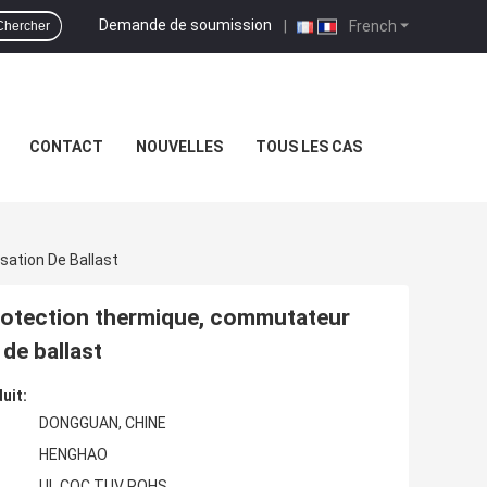
Demande de soumission
|
French
Chercher
CONTACT
NOUVELLES
TOUS LES CAS
ation De Ballast
otection thermique, commutateur
 de ballast
uit:
DONGGUAN, CHINE
HENGHAO
UL CQC TUV ROHS