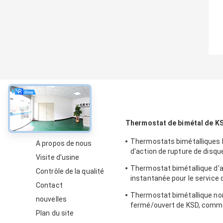
À propos
Thermostat de bimétal de K
Thermostats bimétalliques
A propos de nous
d'action de rupture de disque
Visite d'usine
chauffe-eau électrique
Thermostat bimétallique d'a
Contrôle de la qualité
instantanée pour le service
Contact
de réfrigérateur acceptable
Thermostat bimétallique n
nouvelles
fermé/ouvert de KSD, comm
Plan du site
thermique de disque d'actio