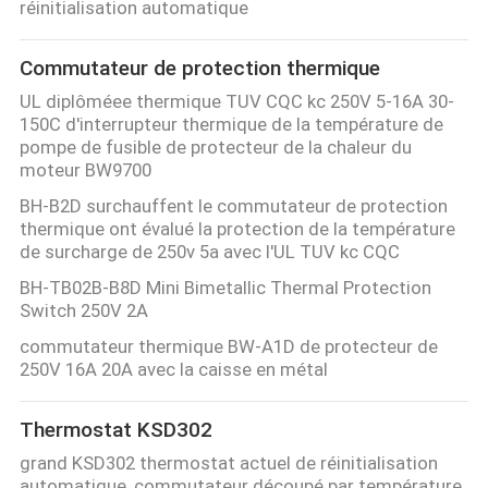
réinitialisation automatique
LES
CAS
Commutateur de protection thermique
UL diplôméee thermique TUV CQC kc 250V 5-16A 30-
150C d'interrupteur thermique de la température de
PLAN
pompe de fusible de protecteur de la chaleur du
DU
moteur BW9700
SITE
BH-B2D surchauffent le commutateur de protection
thermique ont évalué la protection de la température
de surcharge de 250v 5a avec l'UL TUV kc CQC
PRIVACY
BH-TB02B-B8D Mini Bimetallic Thermal Protection
POLICY
Switch 250V 2A
commutateur thermique BW-A1D de protecteur de
250V 16A 20A avec la caisse en métal
Thermostat KSD302
grand KSD302 thermostat actuel de réinitialisation
automatique, commutateur découpé par température