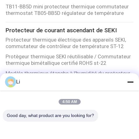
TB11-BB5D mini protecteur thermique commutateur
thermostat TB05-BB5D régulateur de température
Protecteur de courant ascendant de SEKI
Protecteur thermique électrique des appareils SEKI,
commutateur de contrôleur de température ST-12
Protègeur thermique SEKI réutilisable / Commutateur
thermique bimétallique certifié ROHS st-22
Modèle thermique étanche à l'humidité du protecteur
ST-12 de SEKI pour les moteurs électriques
Li
Commutateur thermique bimétallique de protecteur
de SEKI ST-22 250V 5A pour les ballasts fluorescents
4:50 AM
Thermostat de bimétal de KSD
Good day, what product are you looking for?
Thermostat bimétallique fiable de KSD pour le
contrôle de la température d'huile de voiture