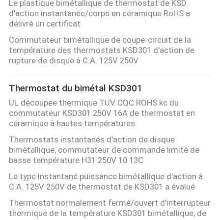
Le plastique bimétallique de thermostat de KSD
d'action instantanée/corps en céramique RoHS a
VISITE
délivré un certificat
D'USINE
Commutateur bimétallique de coupe-circuit de la
température des thermostats KSD301 d'action de
rupture de disque à C.A. 125V 250V
CONTRÔLE
DE
Thermostat du bimétal KSD301
LA
UL découpée thermique TUV CQC ROHS kc du
commutateur KSD301 250V 16A de thermostat en
QUALITÉ
céramique à hautes températures
Thermostats instantanés d'action de disque
bimétallique, commutateur de commande limité de
CONTACT
basse température H31 250V 10 13C
Le type instantané puissance bimétallique d'action à
NOUVELLES
C.A. 125V 250V de thermostat de KSD301 a évalué
Thermostat normalement fermé/ouvert d'interrupteur
thermique de la température KSD301 bimétallique, de
TOUS