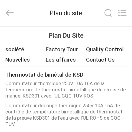
2026
Dongguan
Heng
Plan du site
Hao
Electric
Co.,
Ltd.
All
APERÇU
Rights
Plan Du Site
Reserved.
PRODUITS
société
Factory Tour
Quality Control
Nouvelles
Les affaires
Contact Us
VR
Thermostat de bimétal de KSD
SHOW
Commutateur thermique 250V 10A 16A de la
température de thermostat bimétallique de remise de
A
manuel KSD301 avec l'UL CQC TUV ROS
Commutateur découpé thermique 250V 10A 16A de
PROPOS
contrôle de température bimétallique de thermostat
DE
de la preuve KSD301 de l'eau avec l'UL ROHS de CQC
TUV
NOUS