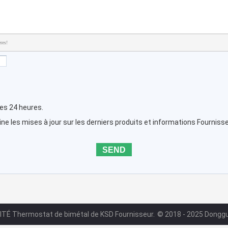
res!
les 24 heures.
e les mises à jour sur les derniers produits et informations Fournisse
ITÉ Thermostat de bimétal de KSD Fournisseur.
© 2018 - 2025 Donggua