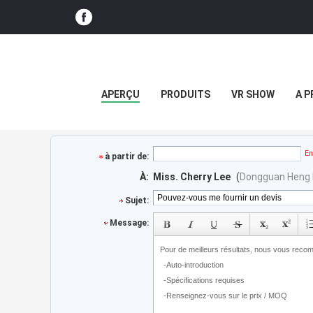
APERÇU
PRODUITS
VR SHOW
A P
En
à partir de:
À:
Miss. Cherry Lee
(
Dongguan Heng H
Sujet:
Message: