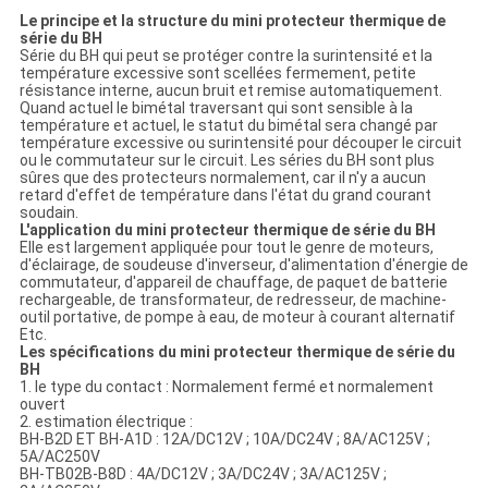
Le principe et la structure du mini protecteur thermique de
série du BH
Série du BH qui peut se protéger contre la surintensité et la
température excessive sont scellées fermement, petite
résistance interne, aucun bruit et remise automatiquement.
Quand actuel le bimétal traversant qui sont sensible à la
température et actuel, le statut du bimétal sera changé par
température excessive ou surintensité pour découper le circuit
ou le commutateur sur le circuit. Les séries du BH sont plus
sûres que des protecteurs normalement, car il n'y a aucun
retard d'effet de température dans l'état du grand courant
soudain.
L'application du mini protecteur thermique de série du BH
Elle est largement appliquée pour tout le genre de moteurs,
d'éclairage, de soudeuse d'inverseur, d'alimentation d'énergie de
commutateur, d'appareil de chauffage, de paquet de batterie
rechargeable, de transformateur, de redresseur, de machine-
outil portative, de pompe à eau, de moteur à courant alternatif
Etc.
Les spécifications du mini protecteur thermique de série du
BH
1. le type du contact : Normalement fermé et normalement
ouvert
2. estimation électrique :
BH-B2D ET BH-A1D : 12A/DC12V ; 10A/DC24V ; 8A/AC125V ;
5A/AC250V
BH-TB02B-B8D : 4A/DC12V ; 3A/DC24V ; 3A/AC125V ;