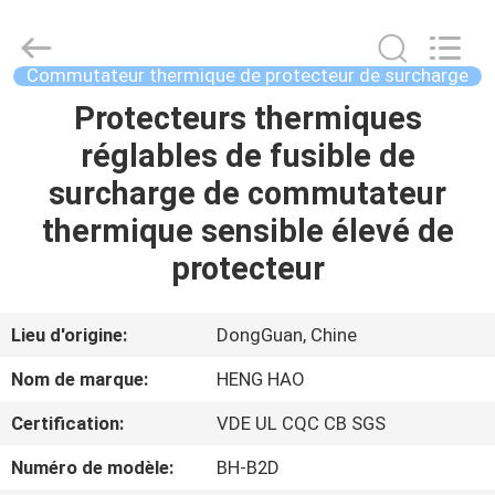
2025
Dongguan
Heng
Hao
Electric
Commutateur thermique de protecteur de surcharge
Co.,
Ltd.
All
Protecteurs thermiques
APERÇU
Rights
Reserved.
réglables de fusible de
PRODUITS
surcharge de commutateur
thermique sensible élevé de
VR
protecteur
SHOW
Lieu d'origine:
DongGuan, Chine
A
Nom de marque:
HENG HAO
PROPOS
Certification:
VDE UL CQC CB SGS
DE
Numéro de modèle:
BH-B2D
NOUS