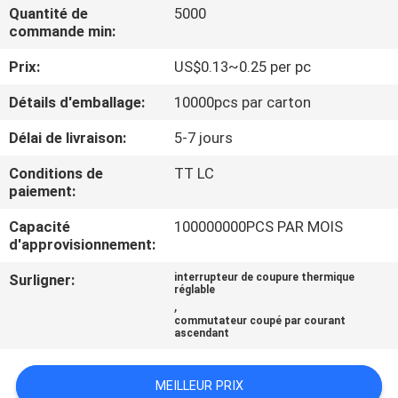
Quantité de
5000
commande min:
VISITE
Prix:
US$0.13~0.25 per pc
D'USINE
Détails d'emballage:
10000pcs par carton
CONTRÔLE
Délai de livraison:
5-7 jours
DE
Conditions de
TT LC
LA
paiement:
QUALITÉ
Capacité
100000000PCS PAR MOIS
d'approvisionnement:
CONTACT
Surligner:
interrupteur de coupure thermique
réglable
,
commutateur coupé par courant
NOUVELLES
ascendant
TOUS
MEILLEUR PRIX