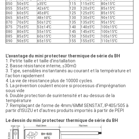
050
50±5℃
≥35℃
115
115±5℃
80±15℃
055
55±5℃
42±6℃
120
120±5℃
85±15℃
060
60±5℃
45±8℃
125
125±5℃
85±15℃
065
65±5℃
48±10℃
130
130±5℃
90±15℃
070
70±5℃
50±12℃
135
135±5℃
95±15℃
075
75±5℃
53±14℃
140
140±5℃
100±15℃
080
80±5℃
55±15℃
145
145±5℃
100±15℃
085
85±5℃
60±15℃
150
150±5℃
105±15℃
090
90±5℃
65±15℃
155
155±5℃
110±15℃
L'avantage du mini protecteur thermique de série du BH
1. Petite taille et taille d'installation
2. Basse résistance interne, ≤30mΩ
3. Type, sensibles instantanés au courant et la température et
l'action rapidement
4. La vie de résistance plus de 10000 cycles.
5. La prévention coulent encore si processus d'imprégnation
sous vide
6. Double protection de surintensité et au-dessus de la
température
7. Remplaçant de forme de 4mm/6MM SENSTAT, IP405/505 à
partir d'ISUZU et d'autres produits importés à partir de PEPI
Le dessin du mini protecteur thermique de série du BH