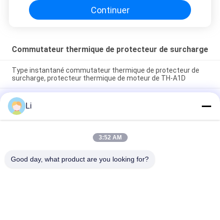
Continuer
Commutateur thermique de protecteur de surcharge
Type instantané commutateur thermique de protecteur de
surcharge, protecteur thermique de moteur de TH-A1D
Type normalement ouvert de commutateur de protection
Li
thermique de boîtier en plastique pour des dispositifs
d'éclairage
Le courant ascendant miniature a coupé l'approbation de
3:52 AM
RoHS de commutateur/de commutateur protection de la
température
Good day, what product are you looking for?
Catégories populaires
Tous
Thermostat De 
Thermostat Du 
Bimétal De KSD
Bimétal KSD301