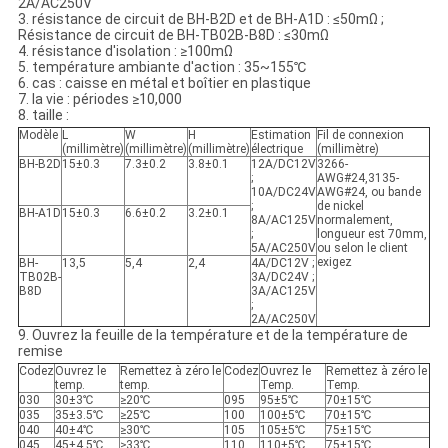
2A/AC250V
3. résistance de circuit de BH-B2D et de BH-A1D : ≤50mΩ ;
Résistance de circuit de BH-TB02B-B8D : ≤30mΩ
4. résistance d'isolation : ≥100mΩ
5. température ambiante d'action : 35~155℃
6. cas : caisse en métal et boîtier en plastique
7. la vie : périodes ≥10,000
8. taille :
Modèle
L
W
H
Estimation
Fil de connexion
(millimètre)
(millimètre)
(millimètre)
électrique
(millimètre)
BH-B2D
15±0.3
7.3±0.2
3.8±0.1
12A/DC12V
3266-
;
AWG#24,3135-
10A/DC24V
AWG#24, ou bande
;
de nickel
BH-A1D
15±0.3
6.6±0.2
3.2±0.1
8A/AC125V
normalement,
;
longueur est 70mm,
5A/AC250V
ou selon le client
exigez
BH-
13,5
5,4
2,4
4A/DC12V ;
TB02B-
3A/DC24V ;
B8D
3A/AC125V
;
2A/AC250V
9. Ouvrez la feuille de la température et de la température de
remise
Codez
Ouvrez le
Remettez à zéro le
Codez
Ouvrez le
Remettez à zéro le
temp.
temp.
Temp.
Temp.
030
30±3℃
≥20℃
095
95±5℃
70±15℃
035
35±3.5℃
≥25℃
100
100±5℃
70±15℃
040
40±4℃
≥30℃
105
105±5℃
75±15℃
045
45±4.5℃
≥33℃
110
110±5℃
75±15℃