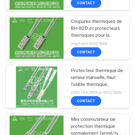
sensible élevé de
CONTACT
protecteur
VISITE
Coupures thermiques de
D'USINE
BH-B2D et protecteurs
thermiques pour la
CONTRÔLE
machine de soudure
negotiable MOQ:5000
d'inverseur
DE
CONTACT
LA
Protecteur thermique de
QUALITÉ
remise manuelle, haut
fusible thermique
sensible de coupure
CONTACT
US$0.18-0.3PER,pc MOQ:5000
CONTACT
NOUVELLES
Mini commutateur de
protection thermique
TOUS
normalement fermé/type