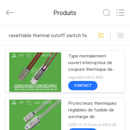
2026
Dongguan
Heng
Produits
Hao
Electric
Co.,
Ltd.
All
APERÇU
Rights
resettable thermal cutoff switch fabrication en ligne
Reserved.
PRODUITS
Type normalement
ouvert interrupteur de
VR
coupure thermique de
SHOW
fusible de caisse
negotiable MOQ:5000
thermique bimétallique
CONTACT
en métal
A
Protecteurs thermiques
PROPOS
réglables de fusible de
DE
surcharge de
commutateur thermique
NOUS
US$0.13~0.25 per pc MOQ:5000