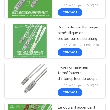
ouvert disponible
LES
US$0.13~0.25 per pc MOQ:5000
CONTACT
CAS
Commutateur thermique
PLAN
bimétallique de
DU
protecteur de surcharge,
série du BH au-dessus
SITE
US$0.18-0.3PER,pc MOQ:5000
de fusible découpé par
CONTACT
courant ascendant de la
PRIVACY
chaleur
Type normalement
POLICY
fermé/ouvert
d'interrupteur de coupure
thermique réglable pour
US$0.13~0.25 per pc MOQ:5000
des appareils de
CONTACT
chauffage
Le courant ascendant