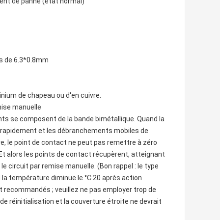
ent de panne (état normal)
es de 6.3*0.8mm
inium de chapeau ou d'en cuivre.
emise manuelle
ts se composent de la bande bimétallique. Quand la
ra rapidement et les débranchements mobiles de
e, le point de contact ne peut pas remettre à zéro
. Et alors les points de contact récupèrent, atteignant
le circuit par remise manuelle. (Bon rappel : le type
la température diminue le °C 20 après action
ont recommandés ; veuillez ne pas employer trop de
e réinitialisation et la couverture étroite ne devrait