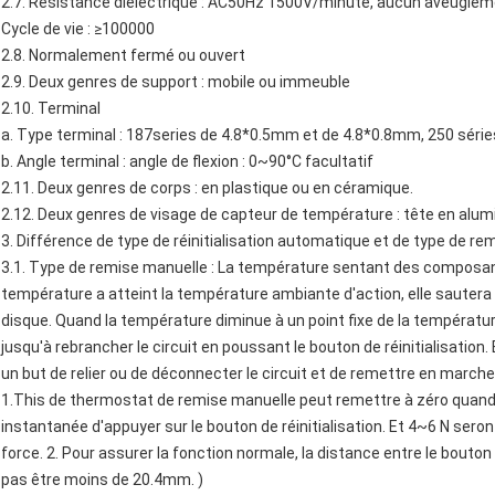
2.7. Résistance diélectrique : AC50Hz 1500V/minute, aucun aveuglem
Cycle de vie : ≥100000
2.8. Normalement fermé ou ouvert
2.9. Deux genres de support : mobile ou immeuble
2.10. Terminal
a. Type terminal : 187series de 4.8*0.5mm et de 4.8*0.8mm, 250 séri
b. Angle terminal : angle de flexion : 0~90°C facultatif
2.11. Deux genres de corps : en plastique ou en céramique.
2.12. Deux genres de visage de capteur de température : tête en alum
3. Différence de type de réinitialisation automatique et de type de r
3.1. Type de remise manuelle : La température sentant des composan
température a atteint la température ambiante d'action, elle saute
disque. Quand la température diminue à un point fixe de la températur
jusqu'à rebrancher le circuit en poussant le bouton de réinitialisation
un but de relier ou de déconnecter le circuit et de remettre en marche 
1.This de thermostat de remise manuelle peut remettre à zéro quand 
instantanée d'appuyer sur le bouton de réinitialisation. Et 4~6 N ser
force. 2. Pour assurer la fonction normale, la distance entre le bouton d
pas être moins de 20.4mm. )