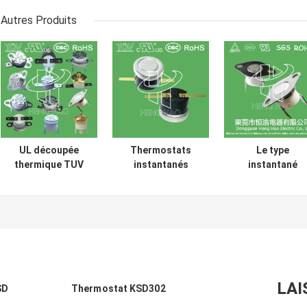
Autres Produits
UL découpée
Thermostats
Le type
thermique TUV
instantanés
instantané
CQC ROHS kc du
d'action de
puissance
commutateur
disque
bimétallique
KSD301 250V 16A
bimétallique,
d'action à C.A.
de thermostat en
commutateur de
125V 250V de
céramique à
commande limité
thermostat de
hautes
de basse
KSD301 a évalu
températures
température H31
250V 10 13C
LAI
SD
Thermostat KSD302