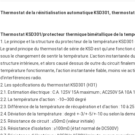
Thermostat de la réinitialisation automatique KSD301, thermosta
Thermostat KSD301/protecteur thermique bimétallique de la temp
1. Le principe et la structure du protecteur de la température KSD301
Le grand principe du thermostat de série de KSD est qu'une fonction 
sous le changement de sentir la température. L'action instantanée du
structure intérieure, et alors causé dessus de outre du circuit finaleme
température fonctionnante, l'action instantanée fiable, moins vie acti
d'interférences radio.
2. Les spécifications du thermostat KSD301 (H31)
2.1. Estimation électrique : C.A. 125V 15A maximum ; AC250V 5A 10
2.2. La température d'action : -10~300 degré
2.3. Différence de la température de récupération et d'action : 10 à 25
2.4. Déviation de la température : degré +-3/+-5/+-10 ou selon la dem
2.5. Résistance de circuit : ≤50mΩ (valeur initiale)
2.6. Résistance d'isolation : ≥100mΩ (état normal de DC500V)