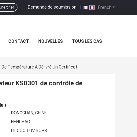
Demande de soumission
|
French
Chercher
CONTACT
NOUVELLES
TOUS LES CAS
De Température A Délivré Un Certificat
ateur KSD301 de contrôle de
uit:
DONGGUAN, CHINE
HENGHAO
UL CQC TUV ROHS