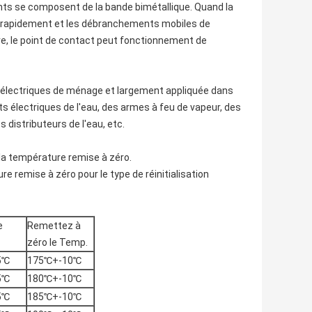
ts se composent de la bande bimétallique. Quand la
ra rapidement et les débranchements mobiles de
re, le point de contact peut fonctionnement de
 électriques de ménage et largement appliquée dans
ts électriques de l'eau, des armes à feu de vapeur, des
 distributeurs de l'eau, etc.
 la température remise à zéro.
re remise à zéro pour le type de réinitialisation
e
Remettez à
zéro le Temp.
5℃
175℃+-10℃
5℃
180℃+-10℃
5℃
185℃+-10℃