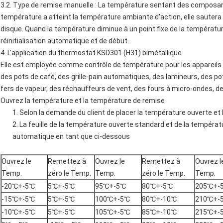
3.2. Type de remise manuelle : La température sentant des composan
température a atteint la température ambiante d'action, elle saute
disque. Quand la température diminue à un point fixe de la températu
réinitialisation automatique et de début.
4. L'application du thermostat KSD301 (H31) bimétallique
Elle est employée comme contrôle de température pour les appareils
des pots de café, des grille-pain automatiques, des lamineurs, des po
fers de vapeur, des réchauffeurs de vent, des fours à micro-ondes, des
Ouvrez la température et la température de remise
1. Selon la demande du client de placer la température ouverte et
2. La feuille de la température ouverte standard et de la températu
automatique en tant que ci-dessous
Ouvrez le
Remettez à
Ouvrez le
Remettez à
Ouvrez l
Temp.
zéro le Temp.
Temp.
zéro le Temp.
Temp.
-20℃+-5℃
5℃+-5℃
95℃+-5℃
80℃+-5℃
205℃+-
-15℃+-5℃
5℃+-5℃
100℃+-5℃
80℃+-10℃
210℃+-
-10℃+-5℃
5℃+-5℃
105℃+-5℃
85℃+-10℃
215℃+-