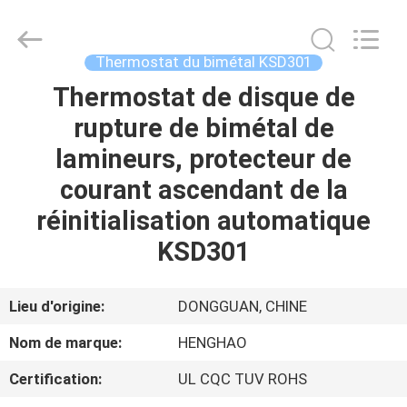
2026
Dongguan
Heng
Hao
Electric
Thermostat du bimétal KSD301
Co.,
Ltd.
All
Thermostat de disque de
APERÇU
Rights
Reserved.
rupture de bimétal de
PRODUITS
lamineurs, protecteur de
courant ascendant de la
VR
réinitialisation automatique
SHOW
KSD301
A
Lieu d'origine:
DONGGUAN, CHINE
PROPOS
Nom de marque:
HENGHAO
DE
Certification:
UL CQC TUV ROHS
NOUS