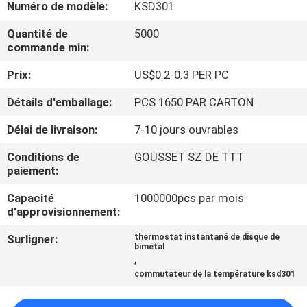
Numéro de modèle:
KSD301
VISITE
Quantité de
5000
commande min:
D'USINE
Prix:
US$0.2-0.3 PER PC
CONTRÔLE
Détails d'emballage:
PCS 1650 PAR CARTON
DE
Délai de livraison:
7-10 jours ouvrables
LA
Conditions de
GOUSSET SZ DE TTT
QUALITÉ
paiement:
Capacité
1000000pcs par mois
CONTACT
d'approvisionnement:
Surligner:
thermostat instantané de disque de
bimétal
NOUVELLES
,
commutateur de la température ksd301
TOUS