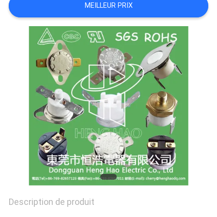
MEILLEUR PRIX
LES
CAS
PLAN
DU
SITE
PRIVACY
POLICY
Description de produit