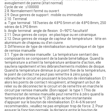
aveuglement de panne (état normal)
Cycle de vie : ≥100000
2.8. Normalement fermé ou ouvert
2.9. Deux genres de support : mobile ou immeuble
2.10. Terminal
a. Type terminal : 187series de 4.8*0.5mm et de 4.8*0.8mm, 250
séries de 6.3*0.8mm
b. Angle terminal : angle de flexion : 0~90°C facultatif
2.11. Deux genres de corps : en plastique ou en céramique.
2.12. Deux genres de visage de capteur de température : tête en
aluminium de chapeau ou d'en cuivre.
3. Différence de type de réinitialisation automatique et de type
de remise manuelle
3.1. Type de remise manuelle : La température sentant des
composants se composent de la bande bimétallique. Quand la
température a atteint la température ambiante d'action, elle
sautera rapidement et les débranchements mobiles de disque.
Quand la température diminue à un point fixe de la température,
le point de contact ne peut pas remettre à zéro jusqu'à
rebrancher le circuit en poussant le bouton de réinitialisation. Et
alors les points de contact récupèrent, atteignant un but de
relier ou de déconnecter le circuit et de remettre en marche le
circuit par remise manuelle. (Bon rappel : le type 1.This de
thermostat de remise manuelle peut remettre à zéro quand la
température diminue le °C 20 après action instantanée
d'appuyer sur le bouton de réinitialisation. Et 4~6 N seront
recommandés ; veuillez ne pas employer trop de force. 2. Pour
assurer la fonction normale, la distance entre le bouton de