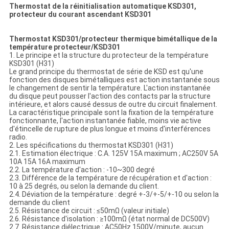
Thermostat de la réinitialisation automatique KSD301,
protecteur du courant ascendant KSD301
Thermostat KSD301/protecteur thermique bimétallique de la
température protecteur/KSD301
1. Le principe et la structure du protecteur de la température
KSD301 (H31)
Le grand principe du thermostat de série de KSD est qu'une
fonction des disques bimétalliques est action instantanée sous
le changement de sentir la température. L'action instantanée
du disque peut pousser l'action des contacts par la structure
intérieure, et alors causé dessus de outre du circuit finalement.
La caractéristique principale sont la fixation de la température
fonctionnante, l'action instantanée fiable, moins vie active
d'étincelle de rupture de plus longue et moins d'interférences
radio.
2. Les spécifications du thermostat KSD301 (H31)
2.1. Estimation électrique : C.A. 125V 15A maximum ; AC250V 5A
10A 15A 16A maximum
2.2. La température d'action : -10~300 degré
2.3. Différence de la température de récupération et d'action :
10 à 25 degrés, ou selon la demande du client.
2.4. Déviation de la température : degré +-3/+-5/+-10 ou selon la
demande du client
2.5. Résistance de circuit : ≤50mΩ (valeur initiale)
2.6. Résistance d'isolation : ≥100mΩ (état normal de DC500V)
2.7. Résistance diélectrique : AC50Hz 1500V/minute, aucun