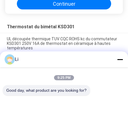
Continuer
Thermostat du bimétal KSD301
UL découpée thermique TUV CQC ROHS kc du commutateur
KSD301 250V 16A de thermostat en céramique à hautes
températures
Li
Thermostats instantanés d'action de disque bimétallique,
commutateur de commande limité de basse température
H31 250V 10 13C
9:25 PM
Le type instantané puissance bimétallique d'action à C.A.
125V 250V de thermostat de KSD301 a évalué
Good day, what product are you looking for?
Catégories populaires
Tous
Thermostat De 
Thermostat Du 
Bimétal De KSD
Bimétal KSD301