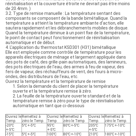
réinitialisation et la couverture étroite ne devrait pas être moins
de 20.4mm. )
3.2. Type de remise manuelle : La température sentant des
composants se composent de la bande bimétallique. Quand la
température a atteint la température ambiante d'action, elle
sautera rapidement et les débranchements mobiles de disque.
Quand la température diminue à un point fixe de la température,
le point de contact peut fonctionnement de réinitialisation
automatique et de début.
4. L'application du thermostat KSD301 (H31) bimétallique
Elle est employée comme contrôle de température pour les
appareils électriques de ménage et largement appliquée dans
des pots de café, des grille-pain automatiques, des lamineurs,
des pots électriques de l'eau, des armes à feu de vapeur, des
fers de vapeur, des réchauffeurs de vent, des fours à micro-
ondes, des distributeurs de l'eau, etc.
Ouvrez la température et la température de remise
1. Selon la demande du client de placer la température
ouverte et la température remise à zéro.
2. La feuille de la température ouverte standard et de la
température remise à zéro pour le type de réinitialisation
automatique en tant que ci-dessous
Ouvrez le
Remettez à
Ouvrez le
Remettez à
Ouvrez le
Remettez à
Temp.
zéro le Temp.
Temp.
zéro le Temp.
Temp.
zéro le Temp.
-20℃
5℃+-5℃
95℃
80℃+-5℃
205℃
175℃+-10℃
+-5℃
+-5℃
+-5℃
-15℃
5℃+-5℃
100℃
80℃+-10℃
210℃
180℃+-10℃