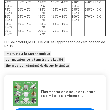
70℃
55℃+-5℃
180℃
155℃+-10℃
290℃
260℃+-10℃
+-5℃
+-5℃
+-5℃
75℃
60℃+-5℃
185℃
155℃+-10℃
295℃
265℃+-10℃
+-5℃
+-5℃
+-5℃
80℃
65℃+-5℃
190℃
160℃+-10℃
300℃
270℃+-10℃
+-5℃
+-5℃
+-5℃
85℃
70℃+-5℃
195℃
165℃+-10℃
+-5℃
+-5℃
90℃
75℃+-5℃
200℃
170℃+-10℃
+-5℃
+-5℃
L'UL de produit, le CQC, le VDE et l'approbation de certification de
RoHS.
interrupteur ksd301 thermique
commutateur de la température ksd301
thermostat instantané de disque de bimétal
Thermostat de disque de rupture
de bimétal de lamineurs,
protecteur de courant ascendant
de la réinitialisation automatique
KSD301