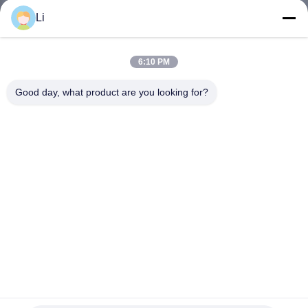
Li
VISITE
D'USINE
6:10 PM
Good day, what product are you looking for?
CONTRÔLE
DE
LA
QUALITÉ
CONTACT
NOUVELLES
Commutateur à température réglée BW-DCM BW-DCP Réset
automatique de la sécurité thermique Thermostat
bimétallique
TOUS
Commutateur thermique de protecteur de surcharge