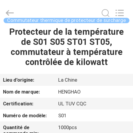
2026
Dongguan
Heng
Hao
Electric
Commutateur thermique de protecteur de surcharge
Co.,
Ltd.
All
Protecteur de la température
APERÇU
Rights
Reserved.
de S01 S05 ST01 ST05,
PRODUITS
commutateur à température
contrôlée de kilowatt
VR
SHOW
Lieu d'origine:
La Chine
Nom de marque:
HENGHAO
A
Certification:
UL TUV CQC
PROPOS
Numéro de modèle:
S01
DE
NOUS
Quantité de
1000pcs