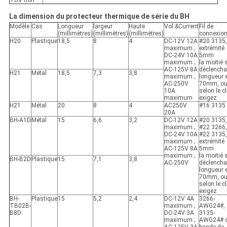
TUV non
La dimension du protecteur thermique de série du BH
Modèle
Cas
Longueur
largeur
Haute
Vol.&Current
Fil de
(millimètres)
(millimètres)
(millimètres)
connexio
H20
Plastique
18,5
8
4
DC-12V 12A
#20 3135,
maximum ;
extrémité
DC-24V 10A
5mm
maximum ;
la moitié 
AC-125V 8A
déclencha
H21
Métal
18,5
7,3
3,8
maximum ;
longueur 
AC-250V
70mm, o
10A
selon le cl
maximum
exigez
H21
Métal
20
8
4
AC250V
#16 3135
20A
BH-A1D
Métal
15
6,6
3,2
DC-12V 12A
#20 3135,
maximum ;
#22 3266,
DC-24V 10A
#22 3135,
maximum ;
extrémité
AC-125V 8A
5mm
maximum ;
la moitié 
BH-B2D
Plastique
15
7,1
3,8
AC-250V
déclencha
longueur 
70mm, o
selon le cl
exigez
BH-
Plastique
15
5,2
2,4
DC-12V 4A
3266-
TB02B-
maximum ;
AWG24#,
B8D
DC-24V 3A
3135-
maximum ;
AWG24# 