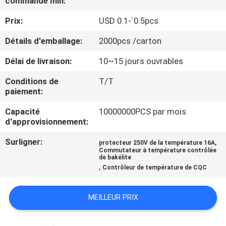
commande min:
Prix:
USD 0.1-`0.5pcs
VISITE
D'USINE
Détails d'emballage:
2000pcs /carton
Délai de livraison:
10~15 jours ouvrables
CONTRÔLE
Conditions de
T/T
DE
paiement:
LA
Capacité
10000000PCS par mois
d'approvisionnement:
QUALITÉ
Surligner:
,
protecteur 250V de la température 16A
Commutateur à température contrôlée
CONTACT
de bakélite
,
Contrôleur de température de CQC
NOUVELLES
MEILLEUR PRIX
TOUS