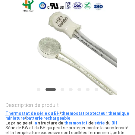
LES
CAS
PLAN
DU
SITE
PRIVACY
POLICY
Description de produit
Thermostat de série du BH
/
thermostat protecteur thermique
miniature
/
batterie rechargeable
Le principe et
la
structure du
thermostat
de
série
du
BH
Série de BW et du BH qui peut se protéger contre la surintensité
et la température excessive sont scellées fermement, petite