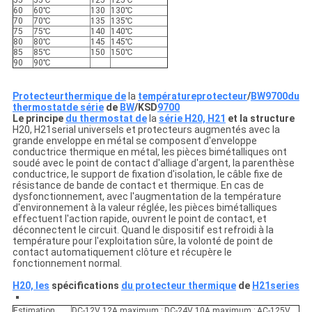
55
55℃
125
125℃
60
60℃
130
130℃
70
70℃
135
135℃
75
75℃
140
140℃
80
80℃
145
145℃
85
85℃
150
150℃
90
90℃
Protecteurthermique de
la
températureprotecteur
/
BW9700du
thermostatde série
de
BW
/KSD
9700
Le principe
du thermostat de
la
série H20, H21
et la structure
H20, H21serial universels et protecteurs augmentés avec la
grande enveloppe en métal se composent d'enveloppe
conductrice thermique en métal, les pièces bimétalliques ont
soudé avec le point de contact d'alliage d'argent, la parenthèse
conductrice, le support de fixation d'isolation, le câble fixe de
résistance de bande de contact et thermique. En cas de
dysfonctionnement, avec l'augmentation de la température
d'environnement à la valeur réglée, les pièces bimétalliques
effectuent l'action rapide, ouvrent le point de contact, et
déconnectent le circuit. Quand le dispositif est refroidi à la
température pour l'exploitation sûre, la volonté de point de
contact automatiquement clôture et récupère le
fonctionnement normal.
H20, les
spécifications
du protecteur thermique
de
H21series
Estimation
DC-12V 12A maximum ; DC-24V 10A maximum ; AC-125V