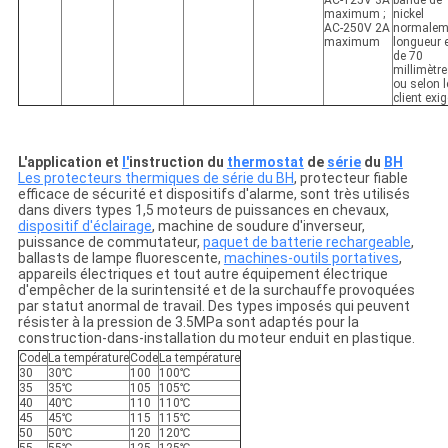
AC-125V 3A
bande de
maximum ;
nickel
AC-250V 2A
normalem
maximum
longueur 
de 70
millimètr
ou selon l
client exig
L'application et
l'
instruction du
thermostat
de
série
du
BH
Les protecteurs thermiques de série du BH
, protecteur fiable
efficace de sécurité et dispositifs d'alarme, sont très utilisés
dans divers types 1,5 moteurs de puissances en chevaux,
dispositif d'éclairage
, machine de soudure d'inverseur,
puissance de commutateur,
paquet de batterie rechargeable
,
ballasts de lampe fluorescente,
machines-outils portatives
,
appareils électriques et tout autre équipement électrique
d'empêcher de la surintensité et de la surchauffe provoquées
par statut anormal de travail. Des types imposés qui peuvent
résister à la pression de 3.5MPa sont adaptés pour la
construction-dans-installation du moteur enduit en plastique.
Code
La température
Code
La température
30
30℃
100
100℃
35
35℃
105
105℃
40
40℃
110
110℃
45
45℃
115
115℃
50
50℃
120
120℃