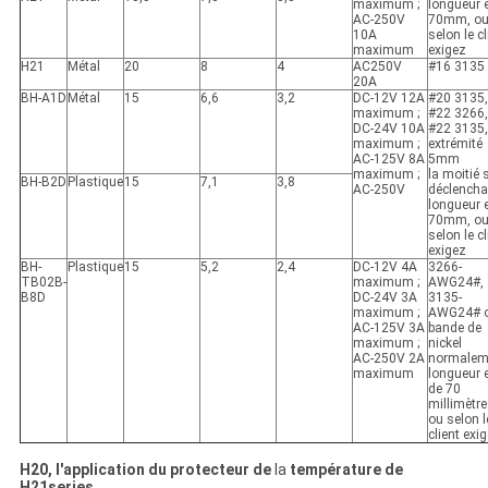
maximum ;
longueur 
AC-250V
70mm, o
10A
selon le cl
maximum
exigez
H21
Métal
20
8
4
AC250V
#16 3135
20A
BH-A1D
Métal
15
6,6
3,2
DC-12V 12A
#20 3135,
maximum ;
#22 3266,
DC-24V 10A
#22 3135,
maximum ;
extrémité
AC-125V 8A
5mm
maximum ;
la moitié 
BH-B2D
Plastique
15
7,1
3,8
AC-250V
déclencha
longueur 
70mm, o
selon le cl
exigez
BH-
Plastique
15
5,2
2,4
DC-12V 4A
3266-
TB02B-
maximum ;
AWG24#,
B8D
DC-24V 3A
3135-
maximum ;
AWG24# 
AC-125V 3A
bande de
maximum ;
nickel
AC-250V 2A
normalem
maximum
longueur 
de 70
millimètr
ou selon l
client exig
H20, l'application du protecteur de
la
température de
H21series