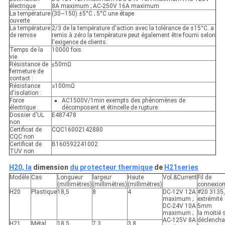
électrique
8A maximum ; AC-250V 16A maximum
La température
(30~150) ±5°C ; 5°C une étape
ouverte
La température
2/3 de la température d'action avec la tolérance de ±15°C. a
de remise
remis à zéro la température peut également être fourni selon
l'exigence de clients.
Temps de la
10000 fois
vie
Résistance de
≤50mΩ
fermeture de
contact :
Résistance
≥100mΩ
d'isolation :
Force
AC1500V/1min exempts des phénomènes de
électrique :
décomposent et étincelle de rupture.
Dossier d'UL
E487478
non
Certificat de
CQC16002142880
CQC non
Certificat de
B160592241002
TUV non
H20, la
dimension
du protecteur thermique
de
H21series
Modèle
Cas
Longueur
largeur
Haute
Vol.&Current
Fil de
(millimètres)
(millimètres)
(millimètres)
connexio
H20
Plastique
18,5
8
4
DC-12V 12A
#20 3135,
maximum ;
extrémité
DC-24V 10A
5mm
maximum ;
la moitié 
AC-125V 8A
déclencha
H21
Métal
18,5
7,3
3,8