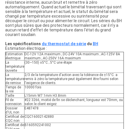
résistance interne, aucun bruit et remettre à zéro
automatiquement. Quand actuel le bimétal traversant qui sont
sensible à la température et actuel, le statut du bimétal sera
changé par température excessive ou surintensité pour
découper le circuit ou pour alimenter le circuit. Les séries du BH
sont plus sûres que des protecteurs normalement, car il n'y a
aucun retard d'effet de température dans l'état du grand
courant soudain.
Les spécifications
du thermostat de série
du
BH
Estimation électrique :
Estimation
DC-12V 12A maximum ; DC-24V 10A maximum ; AC-125V 8A
électrique
maximum ; AC-250V 16A maximum
La
(30~150) ±5°C ; 5°C une étape
température
ouverte
La
2/3 de la température d'action avec la tolérance de ±15°C. a
température
remis à zéro la température peut également être fourni selon
de remise
l'exigence de clients.
Temps de
10000 fois
la vie
Taille
L15mm W7.1mm H3.8mm
Fil de
#22 3266, moitié de fin se déclenchant, longueur est 70mm, ou
connexion
selon le client exigez
Dossier
E487478
d'UL non
Certificat de
CQC16002142880
CQC non
Certificat de
B160592241002