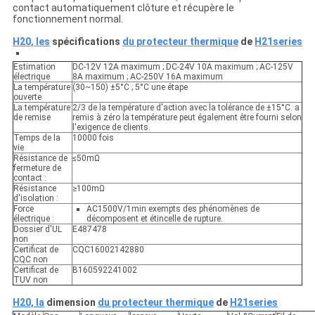
contact automatiquement clôture et récupère le
fonctionnement normal.
H20, les
spécifications
du protecteur thermique
de
H21series
Estimation
DC-12V 12A maximum ; DC-24V 10A maximum ; AC-125V
électrique
8A maximum ; AC-250V 16A maximum
La température
(30~150) ±5°C ; 5°C une étape
ouverte
La température
2/3 de la température d'action avec la tolérance de ±15°C. a
de remise
remis à zéro la température peut également être fourni selon
l'exigence de clients.
Temps de la
10000 fois
vie
Résistance de
≤50mΩ
fermeture de
contact :
Résistance
≥100mΩ
d'isolation :
Force
AC1500V/1min exempts des phénomènes de
électrique :
décomposent et étincelle de rupture.
Dossier d'UL
E487478
non
Certificat de
CQC16002142880
CQC non
Certificat de
B160592241002
TUV non
H20, la
dimension
du protecteur thermique
de
H21series