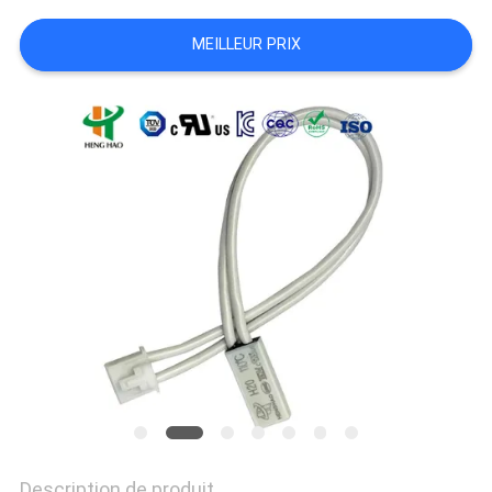
LES
MEILLEUR PRIX
CAS
PLAN
DU
SITE
PRIVACY
POLICY
Description de produit