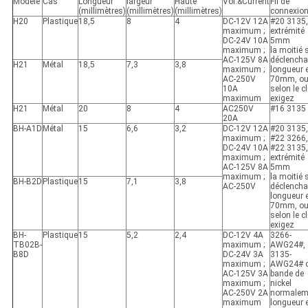
Modèle
Cas
Longueur
largeur
Haute
Vol.&Current
Fil de
(millimètres)
(millimètres)
(millimètres)
connexio
H20
Plastique
18,5
8
4
DC-12V 12A
#20 3135,
maximum ;
extrémité
DC-24V 10A
5mm
maximum ;
la moitié 
AC-125V 8A
déclencha
H21
Métal
18,5
7,3
3,8
maximum ;
longueur 
AC-250V
70mm, o
10A
selon le cl
maximum
exigez
H21
Métal
20
8
4
AC250V
#16 3135
20A
BH-A1D
Métal
15
6,6
3,2
DC-12V 12A
#20 3135,
maximum ;
#22 3266,
DC-24V 10A
#22 3135,
maximum ;
extrémité
AC-125V 8A
5mm
maximum ;
la moitié 
BH-B2D
Plastique
15
7,1
3,8
AC-250V
déclencha
longueur 
70mm, o
selon le cl
exigez
BH-
Plastique
15
5,2
2,4
DC-12V 4A
3266-
TB02B-
maximum ;
AWG24#,
B8D
DC-24V 3A
3135-
maximum ;
AWG24# 
AC-125V 3A
bande de
maximum ;
nickel
AC-250V 2A
normalem
maximum
longueur 