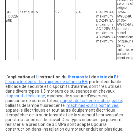
selon le cl
exigez
BH-
Plastique
15
5,2
2,4
DC-12V 4A
3266-
TB02B-
maximum ;
AWG24#,
B8D
DC-24V 3A
3135-
maximum ;
AWG24# 
AC-125V 3A
bande de
maximum ;
nickel
AC-250V 2A
normalem
maximum
longueur 
de 70
millimètr
ou selon l
client exig
L'application et
l'
instruction du
thermostat
de
série
du
BH
Les protecteurs thermiques de série du BH
, protecteur fiable
efficace de sécurité et dispositifs d'alarme, sont très utilisés
dans divers types 1,5 moteurs de puissances en chevaux,
dispositif d'éclairage
, machine de soudure d'inverseur,
puissance de commutateur,
paquet de batterie rechargeable
,
ballasts de lampe fluorescente,
machines-outils portatives
,
appareils électriques et tout autre équipement électrique
d'empêcher de la surintensité et de la surchauffe provoquées
par statut anormal de travail. Des types imposés qui peuvent
résister à la pression de 3.5MPa sont adaptés pour la
construction-dans-installation du moteur enduit en plastique.