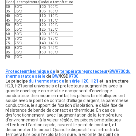
Code
La température
Code
La température
30
30℃
100
100℃
35
35℃
105
105℃
40
40℃
110
110℃
45
45℃
115
115℃
50
50℃
120
120℃
55
55℃
125
125℃
60
60℃
130
130℃
70
70℃
135
135℃
75
75℃
140
140℃
80
80℃
145
145℃
85
85℃
150
150℃
90
90℃
Protecteurthermique de
la
températureprotecteur
/
BW9700du
thermostatde série
de
BW
/KSD
9700
Le principe
du thermostat de
la
série H20, H21
et la structure
H20, H21serial universels et protecteurs augmentés avec la
grande enveloppe en métal se composent d'enveloppe
conductrice thermique en métal, les pièces bimétalliques ont
soudé avec le point de contact d'alliage d'argent, la parenthèse
conductrice, le support de fixation d'isolation, le câble fixe de
résistance de bande de contact et thermique. En cas de
dysfonctionnement, avec l'augmentation de la température
d'environnement à la valeur réglée, les pièces bimétalliques
effectuent l'action rapide, ouvrent le point de contact, et
déconnectent le circuit. Quand le dispositif est refroidi à la
température pour l'exploitation sûre, la volonté de point de