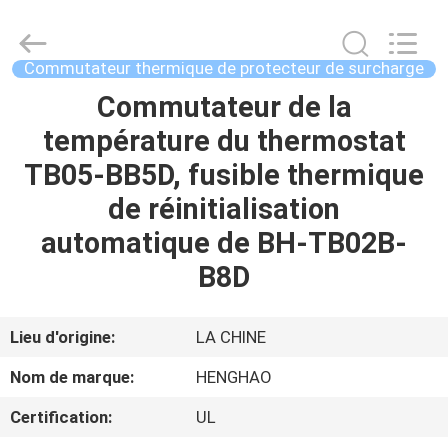
2026
Dongguan
Heng
Hao
Electric
Commutateur thermique de protecteur de surcharge
Co.,
Ltd.
All
Commutateur de la
APERÇU
Rights
Reserved.
température du thermostat
PRODUITS
TB05-BB5D, fusible thermique
de réinitialisation
VR
automatique de BH-TB02B-
SHOW
B8D
A
Lieu d'origine:
LA CHINE
PROPOS
Nom de marque:
HENGHAO
DE
Certification:
UL
NOUS