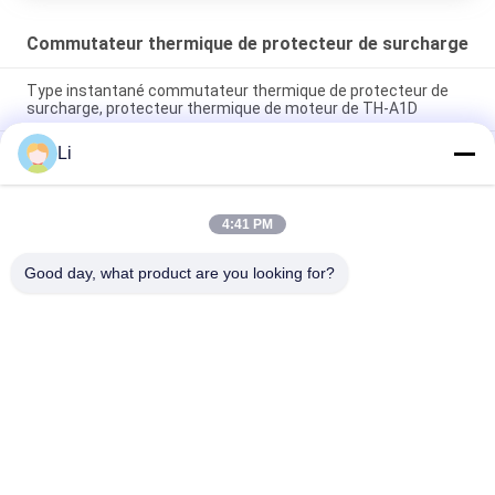
Commutateur thermique de protecteur de surcharge
Type instantané commutateur thermique de protecteur de
surcharge, protecteur thermique de moteur de TH-A1D
Li
Type normalement ouvert de commutateur de protection
thermique de boîtier en plastique pour des dispositifs
d'éclairage
4:41 PM
Protecteurs thermiques réglables de fusible de surcharge de
commutateur thermique sensible élevé de protecteur
Good day, what product are you looking for?
Catégories populaires
Tous
Thermostat De 
Thermostat Du 
Bimétal De KSD
Bimétal KSD301
Commutateur De 
Thermostat KSD302
Protection 
Thermique