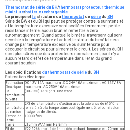
Thermostat de série du BH
/
thermostat protecteur thermique
miniature
/
batterie rechargeable
Le principe et
la
structure du
thermostat
de
série
du
BH
Série de BW et du BH qui peut se protéger contre la surintensité
et la température excessive sont scellées fermement, petite
résistance interne, aucun bruit et remettre à zéro
automatiquement. Quand actuel le bimétal traversant qui sont
sensible à la température et actuel, le statut du bimétal sera
changé par température excessive ou surintensité pour
découper le circuit ou pour alimenter le circuit. Les séries du BH
sont plus sûres que des protecteurs normalement, car il n'y a
aucun retard d'effet de température dans l'état du grand
courant soudain.
Les spécifications
du thermostat de série
du
BH
Estimation électrique :
Estimation
DC-12V 12A maximum ; DC-24V 10A maximum ; AC-125V 8A
électrique
maximum ; AC-250V 16A maximum
La
(30~150) ±5°C ; 5°C une étape
température
ouverte
La
2/3 de la température d'action avec la tolérance de ±15°C. a
température
remis à zéro la température peut également être fourni selon
de remise
l'exigence de clients.
Temps de
10000 fois
la vie
Taille
L15mm W7.1mm H3.8mm
Fil de
#22 3266, moitié de fin se déclenchant, longueur est 70mm, ou