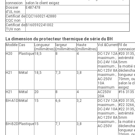
connexion
selon le client exigez
Dossier
E487478
d'UL non
Certificat de
CQC16002142880
CQC non
Certificat de
B160592241002
TUV non
La dimension du protecteur thermique de série du BH
Modèle
Cas
Longueur
largeur
Haute
Vol.&Current
Fil de
(millimètres)
(millimètres)
(millimètres)
connexio
H20
Plastique
18,5
8
4
DC-12V 12A
#20 3135,
maximum ;
extrémité
DC-24V 10A
5mm
maximum ;
la moitié 
AC-125V 8A
déclencha
H21
Métal
18,5
7,3
3,8
maximum ;
longueur 
AC-250V
70mm, o
10A
selon le cl
maximum
exigez
H21
Métal
20
8
4
AC250V
#16 3135
20A
BH-A1D
Métal
15
6,6
3,2
DC-12V 12A
#20 3135,
maximum ;
#22 3266,
DC-24V 10A
#22 3135,
maximum ;
extrémité
AC-125V 8A
5mm
maximum ;
la moitié 
BH-B2D
Plastique
15
7,1
3,8
AC-250V
déclencha
longueur 
70mm, o