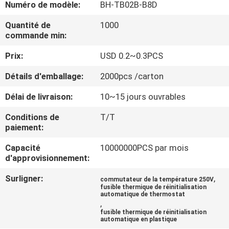
Numéro de modèle:
BH-TB02B-B8D
VISITE
Quantité de
1000
commande min:
D'USINE
Prix:
USD 0.2~0.3PCS
CONTRÔLE
Détails d'emballage:
2000pcs /carton
DE
Délai de livraison:
10~15 jours ouvrables
LA
Conditions de
T/T
QUALITÉ
paiement:
Capacité
10000000PCS par mois
CONTACT
d'approvisionnement:
Surligner:
,
commutateur de la température 250V
fusible thermique de réinitialisation
NOUVELLES
automatique de thermostat
,
fusible thermique de réinitialisation
automatique en plastique
TOUS