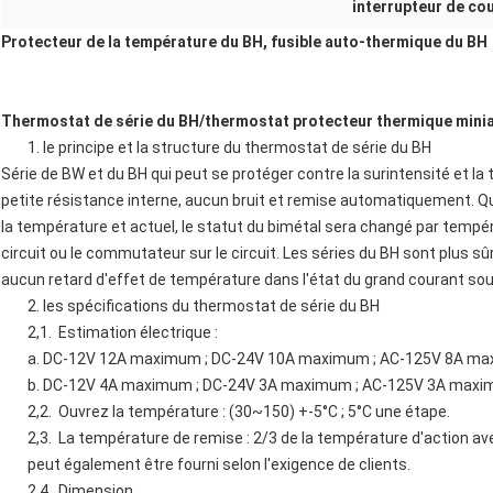
interrupteur de co
Protecteur de la température du BH, fusible auto-thermique du BH
Thermostat de série du BH/thermostat protecteur thermique minia
1. le principe et la structure du thermostat de série du BH
Série de BW et du BH qui peut se protéger contre la surintensité et 
petite résistance interne, aucun bruit et remise automatiquement. Qu
la température et actuel, le statut du bimétal sera changé par tempé
circuit ou le commutateur sur le circuit. Les séries du BH sont plus s
aucun retard d'effet de température dans l'état du grand courant sou
2. les spécifications du thermostat de série du BH
2,1. Estimation électrique :
a. DC-12V 12A maximum ; DC-24V 10A maximum ; AC-125V 8A max
b. DC-12V 4A maximum ; DC-24V 3A maximum ; AC-125V 3A maxim
2,2. Ouvrez la température : (30~150) +-5°C ; 5°C une étape.
2,3. La température de remise : 2/3 de la température d'action av
peut également être fourni selon l'exigence de clients.
2,4. Dimension