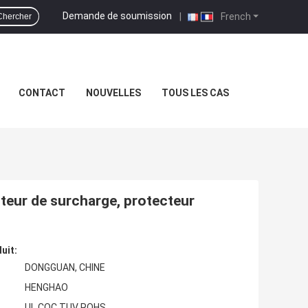
Demande de soumission
|
French
Chercher
CONTACT
NOUVELLES
TOUS LES CAS
teur de surcharge, protecteur
uit:
DONGGUAN, CHINE
HENGHAO
UL CQC TUV ROHS