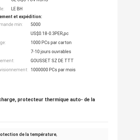
e:
LE BH
ement et expédition:
mande min:
5000
US$0.18-0.3PER,pc
ge:
1000 PCs par carton
7-10 jours ouvrables
iement:
GOUSSET SZ DE TTT
ovisionnement:
1000000 PCs par mois
harge, protecteur thermique auto- de la
otection de la température
,