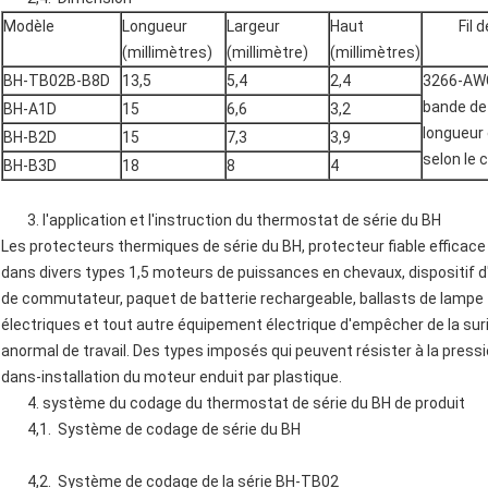
Modèle
Longueur
Largeur
Haut
Fil de 
(millimètres)
(millimètre)
(millimètres)
BH-TB02B-B8D
13,5
5,4
2,4
3266-AW
bande de
BH-A1D
15
6,6
3,2
longueur 
BH-B2D
15
7,3
3,9
selon le c
BH-B3D
18
8
4
3. l'application et l'instruction du thermostat de série du BH
Les protecteurs thermiques de série du BH, protecteur fiable efficace d
dans divers types 1,5 moteurs de puissances en chevaux, dispositif d
de commutateur, paquet de batterie rechargeable, ballasts de lampe f
électriques et tout autre équipement électrique d'empêcher de la sur
anormal de travail. Des types imposés qui peuvent résister à la pres
dans-installation du moteur enduit par plastique.
4. système du codage du thermostat de série du BH de produit
4,1. Système de codage de série du BH
4,2. Système de codage de la série BH-TB02