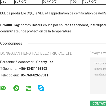
090
90+-5℃
65+-15℃
155
155+-5℃
L'UL de produit, le CQC, le VDE et l'approbation de certification de RoHS
,
Produit Tag:
commutateur coupé par courant ascendant
interrupte
commutateur de protection de la température
Coordonnées
DONGGUAN HENG HAO ELECTRIC CO., LTD
Envoyez v
Personne à contacter:
Cherry Lee
Téléphone:
+86-13431163393
Télécopieur:
86-769-82657011