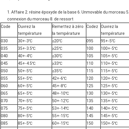
1. Affaire 2. résine époxyde de la base 6. Unmovable du morceau 5. d
connexion du morceau 8. de ressort
Code
Ouvrez la
Remettez à zéro
Codez
Ouvrez la
température
la température
température
030
30+-3℃
≥20℃
095
95+-5℃
035
35+-3.5℃
≥25℃
100
100+-5℃
040
40+-4℃
≥30℃
105
105+-5℃
045
45+-4.5℃
≥33℃
110
110+-5℃
050
50+-5℃
≥35℃
115
115+-5℃
055
55+-5℃
42+-6℃
120
120+-5℃
060
60+-5℃
45+-8℃
125
125+-5℃
065
65+-5℃
48+-10℃
130
130+-5℃
070
70+-5℃
50+-12℃
135
135+-5℃
075
75+-5℃
53+-14℃
140
140+-5℃
080
80+-5℃
55+-15℃
145
145+-5℃
085
85+-5℃
60+-15℃
150
150+-5℃