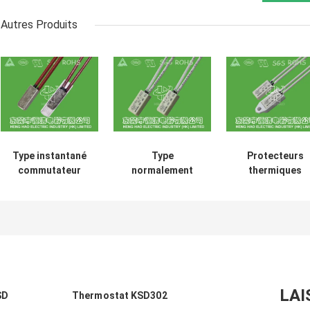
Autres Produits
Type instantané
Type
Protecteurs
commutateur
normalement
thermiques
thermique de
ouvert de
réglables de
protecteur de
commutateur de
fusible de
surcharge,
protection
surcharge de
protecteur
thermique de
commutateur
thermique de
boîtier en
thermique
moteur de TH-
plastique pour
sensible élevé d
A1D
des dispositifs
protecteur
d'éclairage
LAI
SD
Thermostat KSD302