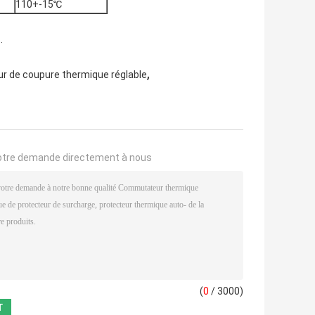
110+-15℃
.
,
ur de coupure thermique réglable
otre demande directement à nous
(
0
/ 3000)