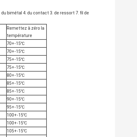
u bimétal 4. du contact 3. de ressort 7. fil de
Remettez à zéro la
température
70+-15℃
70+-15℃
75+-15℃
75+-15℃
80+-15℃
85+-15℃
85+-15℃
90+-15℃
95+-15℃
100+-15℃
100+-15℃
105+-15℃