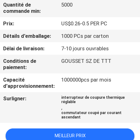
Quantité de
5000
commande min:
VISITE
Prix:
US$0.26-0.5 PER PC
D'USINE
Détails d'emballage:
1000 PCs par carton
CONTRÔLE
Délai de livraison:
7-10 jours ouvrables
DE
Conditions de
GOUSSET SZ DE TTT
LA
paiement:
QUALITÉ
Capacité
1000000pcs par mois
d'approvisionnement:
CONTACT
Surligner:
interrupteur de coupure thermique
réglable
,
commutateur coupé par courant
NOUVELLES
ascendant
TOUS
MEILLEUR PRIX