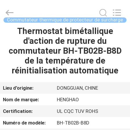
2025
Dongguan
Heng
Hao
Electric
Commutateur thermique de protecteur de surcharge
Co.,
Ltd.
All
Thermostat bimétallique
APERÇU
Rights
Reserved.
d'action de rupture du
PRODUITS
commutateur BH-TB02B-B8D
de la température de
VR
réinitialisation automatique
SHOW
Lieu d'origine:
DONGGUAN, CHINE
A
Nom de marque:
HENGHAO
PROPOS
Certification:
UL CQC TUV ROHS
DE
Numéro de modèle:
BH-TB02B-B8D
NOUS