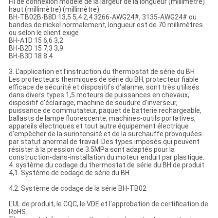
Fil de connexion modèle de la largeur de la longueur (millimètre)
haut (millimètre) (millimètre)
BH-TB02B-B8D 13,5 5,4 2,4 3266-AWG24#, 3135-AWG24# ou
bandes de nickel normalement, longueur est de 70 millimètres
ou selon le client exige
BH-A1D 15 6,6 3,2
BH-B2D 15 7,3 3,9
BH-B3D 18 8 4
3. L'application et l'instruction du thermostat de série du BH
Les protecteurs thermiques de série du BH, protecteur fiable
efficace de sécurité et dispositifs d'alarme, sont très utilisés
dans divers types 1,5 moteurs de puissances en chevaux,
dispositif d'éclairage, machine de soudure d'inverseur,
puissance de commutateur, paquet de batterie rechargeable,
ballasts de lampe fluorescente, machines-outils portatives,
appareils électriques et tout autre équipement électrique
d'empêcher de la surintensité et de la surchauffe provoquées
par statut anormal de travail. Des types imposés qui peuvent
résister à la pression de 3.5MPa sont adaptés pour la
construction-dans-installation du moteur enduit par plastique.
4. système du codage du thermostat de série du BH de produit
4,1. Système de codage de série du BH
4.2. Système de codage de la série BH-TB02
L'UL de produit, le CQC, le VDE et l'approbation de certification de
RoHS.