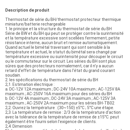
Description de produit
Thermostat de série du BH/thermostat protecteur thermique
miniature/batterie rechargeable
1. le principe et la structure du thermostat de série du BH
Série de BW et du BH qui peut se protéger contre la surintensité
et la température excessive sont scellées fermement, petite
résistance interne, aucun bruit et remise automatiquement.
Quand actuel le bimétal traversant qui sont sensible à la
température et actuel, le statut du bimétal sera changé par
température excessive ou surintensité pour découper le circuit
ou le commutateur sur le circuit. Les séries du BH sont plus
sûres que des protecteurs normalement, car il n'y a aucun
retard d'effet de température dans l'état du grand courant
soudain.
2. les spécifications du thermostat de série du BH
2,1. Estimation électrique :
a. DC-12V 12A maximum ; DC-24V 10A maximum ; AC-125V 8A
maximum ; AC-250V 16A maximum pour des séries du BH
b. DC-12V 4A maximum ; DC-24V 3A maximum ; AC-125V 3A
maximum ; AC-250V 2A maximum pour les séries BH-TB02
2,2. Ouvrez la température : (30~150) ±5°C ; 5°C une étape.
2,3. La température de remise : 2/3 de la température d'action
avec la tolérance de la température de remise de ±15°C. peut
également être fourni selon l'exigence de clients.
2,4. Dimension