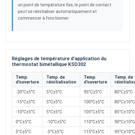
un point de température fixe, le point de contact
peut se réinitialiser automatiquement et
commencer à fonctionner.
Réglages de température d'application du
thermostat bimétallique KSD302
Temp.
Temp. de
Temp.
Temp. de
d'ouverture
réinitialisation
d'ouverture
réinitialis
-20°C±5°C
5°C±5°C
95°C±5°C
80°C±5°C
-15°C±5°C
5°C±5°C
100°C±5°C
80°C±10°C
-10°C±5°C
5°C±5°C
105°C±5°C
85°C±10°C
0°C±5°C
-10°C±5°C
110°C±5°C
90°C±10°C
5°C±5°C
-5°C±5°C
115°C±5°C
95°C±10°C