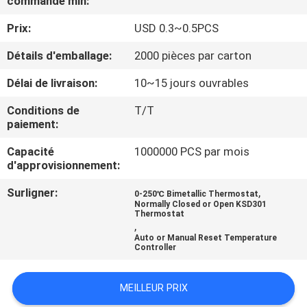
commande min:
Prix:
USD 0.3~0.5PCS
VISITE
D'USINE
Détails d'emballage:
2000 pièces par carton
Délai de livraison:
10~15 jours ouvrables
CONTRÔLE
Conditions de
T/T
DE
paiement:
LA
Capacité
1000000 PCS par mois
d'approvisionnement:
QUALITÉ
Surligner:
,
0-250℃ Bimetallic Thermostat
Normally Closed or Open KSD301
CONTACT
Thermostat
,
Auto or Manual Reset Temperature
Controller
NOUVELLES
MEILLEUR PRIX
TOUS