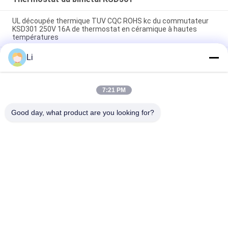
UL découpée thermique TUV CQC ROHS kc du commutateur
KSD301 250V 16A de thermostat en céramique à hautes
températures
Li
Thermostats instantanés d'action de disque bimétallique,
commutateur de commande limité de basse température
H31 250V 10 13C
7:21 PM
Le type instantané puissance bimétallique d'action à C.A.
125V 250V de thermostat de KSD301 a évalué
Good day, what product are you looking for?
Catégories populaires
Tous
Thermostat De 
Thermostat Du 
Bimétal De KSD
Bimétal KSD301
Commutateur De 
Thermostat KSD302
Protection 
Thermique
Interrupteur 
Capteur De 