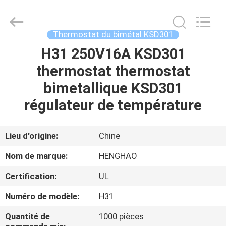
2026
Dongguan
Heng
Hao
Electric
Thermostat du bimétal KSD301
Co.,
Ltd.
All
H31 250V16A KSD301
APERÇU
Rights
Reserved.
thermostat thermostat
PRODUITS
bimetallique KSD301
régulateur de température
VR
SHOW
Lieu d'origine:
Chine
Nom de marque:
HENGHAO
A
Certification:
UL
PROPOS
Numéro de modèle:
H31
DE
NOUS
Quantité de
1000 pièces