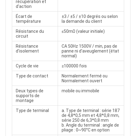
récupération et
d'action
Écart de
±3 / ±5 / ±10 degrés ou selon
température
la demande du client
Résistance du
≤50mΩ (valeur initiale)
circuit
Résistance
CA 50Hz 1500V / min, pas de
d'isolement
panne ni d'aveuglement (état
normal)
Cycle de vie
≥100000 fois
Type de contact
Normalement fermé ou
Normalement ouvert
Deux types de
mobile ou immobile
supports de
montage
Type de terminal
a. Type de terminal : série 187
de 4,8*0,5 mm et 4,8*0,8 mm,
série 250 de 6,3*0,8 mm
b. Angle du terminal : angle de
pliage : 0~90°C en option