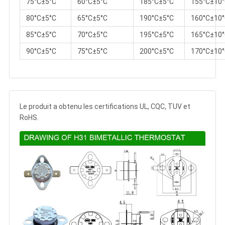
75°C±5°C
60°C±5°C
185°C±5°C
155°C±10
80°C±5°C
65°C±5°C
190°C±5°C
160°C±10
85°C±5°C
70°C±5°C
195°C±5°C
165°C±10
90°C±5°C
75°C±5°C
200°C±5°C
170°C±10
Le produit a obtenu les certifications UL, CQC, TUV et
RoHS.