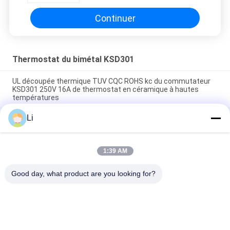
Continuer
Thermostat du bimétal KSD301
UL découpée thermique TUV CQC ROHS kc du commutateur
KSD301 250V 16A de thermostat en céramique à hautes
températures
Li
Thermostats instantanés d'action de disque bimétallique,
commutateur de commande limité de basse température
H31 250V 10 13C
1:39 AM
Le type instantané puissance bimétallique d'action à C.A.
125V 250V de thermostat de KSD301 a évalué
Good day, what product are you looking for?
Catégories populaires
Tous
Thermostat De 
Thermostat Du 