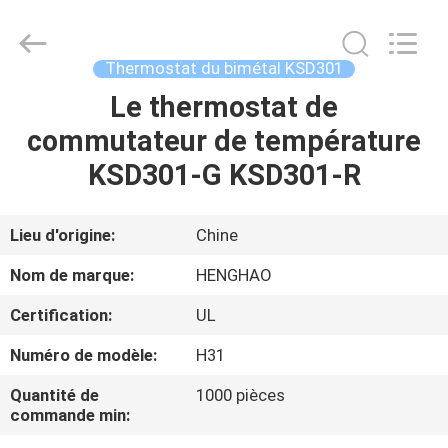
2026
Dongguan
Heng
Hao
Electric
Thermostat du bimétal KSD301
Co.,
Ltd.
All
Le thermostat de
APERÇU
Rights
Reserved.
commutateur de température
PRODUITS
KSD301-G KSD301-R
VR
Lieu d'origine:
Chine
SHOW
Nom de marque:
HENGHAO
Certification:
UL
A
Numéro de modèle:
H31
PROPOS
DE
Quantité de
1000 pièces
commande min:
NOUS