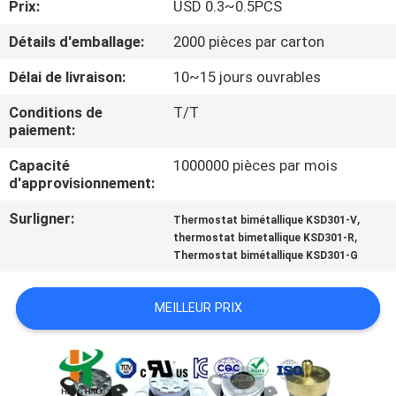
Prix:
USD 0.3~0.5PCS
VISITE
Détails d'emballage:
2000 pièces par carton
D'USINE
Délai de livraison:
10~15 jours ouvrables
Conditions de
T/T
CONTRÔLE
paiement:
DE
Capacité
1000000 pièces par mois
d'approvisionnement:
LA
QUALITÉ
Surligner:
,
Thermostat bimétallique KSD301-V
,
thermostat bimetallique KSD301-R
Thermostat bimétallique KSD301-G
CONTACT
MEILLEUR PRIX
NOUVELLES
TOUS