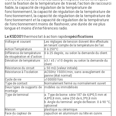
sont la fixation de la température de travail, l'action de raccourci
fiable, la capacité de régulation de la température de
fonctionnement, la capacité de régulation de la température de
fonctionnement, la capacité de régulation de la température de
fonctionnement et la capacité de régulation de la température
de fonctionnement.moins de flashover, une durée de vie plus
longue et moins d'interférences radio.
Le KSD301
thermostat à action rapide
spécifications
Voltage et courant
Les réglages de tension doivent être effectués
en tenant compte de la température de l'air.
ActionTempérature
0 à 250°C
Différence de température
0 à 25 degrés, ou selon la demande du client.
de récupération et d'action
Déviation de température:
±3 / ±5 / ±10 degrés ou selon la demande du
client
Résistance du circuit
≤ 50 mΩ (valeur initiale)
Résistance à l'isolation
AC50Hz 1500V/min, sans aveuglement de
panne (état normal)
Cycle de vie
≥100000 fois
Type de contact
Normalement fermé ou normalement ouvert
Deux types de supports de
mobiles ou immobilisés
montage
Type de terminal
a. Type de borne: série 187 de 4,8*0,5 mm et
4,8*0,8 mm, série 250 de 6,3*0,8 mm
b. Angle du terminal: angle de flexion: 0 à 90 °C,
optionnel
Maison
plastique ou céramique.
Face du capteur de
capuchon en aluminium ou tête en cuivre.