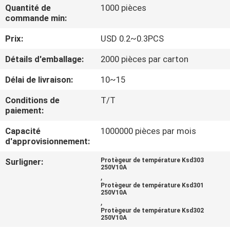
Quantité de
1000 pièces
commande min:
VISITE
Prix:
USD 0.2~0.3PCS
D'USINE
Détails d'emballage:
2000 pièces par carton
CONTRÔLE
Délai de livraison:
10~15
DE
Conditions de
T/T
LA
paiement:
QUALITÉ
Capacité
1000000 pièces par mois
d'approvisionnement:
CONTACT
Surligner:
Protègeur de température Ksd303
250V10A
,
Protègeur de température Ksd301
NOUVELLES
250V10A
,
Protègeur de température Ksd302
250V10A
TOUS