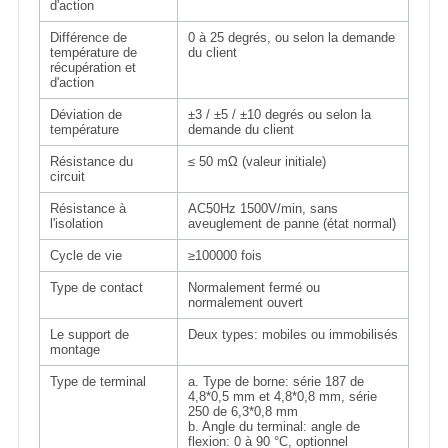
d'action
Différence de
0 à 25 degrés, ou selon la demande
température de
du client
récupération et
d'action
Déviation de
±3 / ±5 / ±10 degrés ou selon la
température
demande du client
Résistance du
≤ 50 mΩ (valeur initiale)
circuit
Résistance à
AC50Hz 1500V/min, sans
l'isolation
aveuglement de panne (état normal)
Cycle de vie
≥100000 fois
Type de contact
Normalement fermé ou
normalement ouvert
Le support de
Deux types: mobiles ou immobilisés
montage
Type de terminal
a. Type de borne: série 187 de
4,8*0,5 mm et 4,8*0,8 mm, série
250 de 6,3*0,8 mm
b. Angle du terminal: angle de
flexion: 0 à 90 °C, optionnel