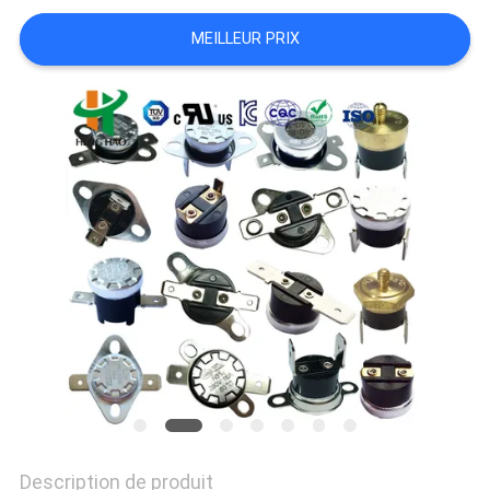
LES
MEILLEUR PRIX
CAS
SITEMAP
PRIVACY
POLICY
Description de produit