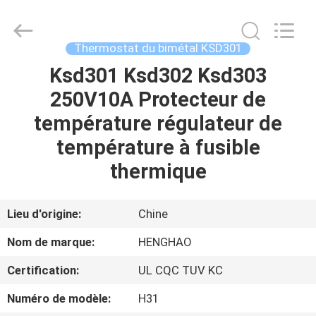
2026
Dongguan
Heng
Hao
Electric
Thermostat du bimétal KSD301
Co.,
Ltd.
All
Ksd301 Ksd302 Ksd303
APERÇU
Rights
Reserved.
250V10A Protecteur de
PRODUITS
température régulateur de
température à fusible
VR
thermique
SHOW
Lieu d'origine:
Chine
A
Nom de marque:
HENGHAO
PROPOS
Certification:
UL CQC TUV KC
DE
Numéro de modèle:
H31
NOUS