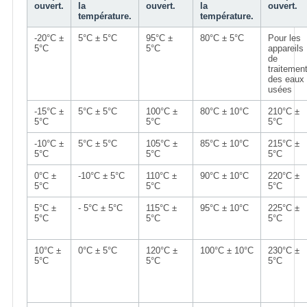
ouvert.
la
ouvert.
la
ouvert.
température.
température.
-20°C ±
5°C ± 5°C
95°C ±
80°C ± 5°C
Pour les
5°C
5°C
appareils
de
traitemen
des eaux
usées
-15°C ±
5°C ± 5°C
100°C ±
80°C ± 10°C
210°C ±
5°C
5°C
5°C
-10°C ±
5°C ± 5°C
105°C ±
85°C ± 10°C
215°C ±
5°C
5°C
5°C
0°C ±
-10°C ± 5°C
110°C ±
90°C ± 10°C
220°C ±
5°C
5°C
5°C
5°C ±
- 5°C ± 5°C
115°C ±
95°C ± 10°C
225°C ±
5°C
5°C
5°C
10°C ±
0°C ± 5°C
120°C ±
100°C ± 10°C
230°C ±
5°C
5°C
5°C