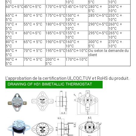
5°C
10°C
5°C
10°C
60°C+-5°C
45°C+-5°C
170°C+-5°C
145°C+-10°C
280°C +
250°C +
5°C
10°C
65°C +
50°C + 5°C
175°C+-5°C
150°C +
285°C+-5°C
255°C +
5°C
10°C
10°C
70°C +
55°C + 5°C
180°C+-5°C
155°C +
290°C+-5°C
260°C +
5°C
10°C
10°C
75°C +
60°C+-5°C
185°C+-5°C
155°C +
295°C+-5°C
265°C +
5°C
10°C
10°C
80°C +
65°C + 5°C
190°C+-5°C
160°C +
300°C +
270°C +
5°C
10°C
5°C
10°C
85°C +
70°C + 5°C
195°C+-5°C
165°C+-10°C
Ou selon la demande du
5°C
client
90°C +
75°C + 5°C
200°C +
170°C+-10°C
5°C
5°C
L'approbation de la certification UL,CQC,TUV et RoHS du produit.