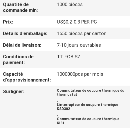
Quantité de
1000 pièces
commande min:
VISITE
Prix:
US$0.2-0.3 PER PC
D'USINE
Détails d'emballage:
1650 pièces par carton
CONTRÔLE
Délai de livraison:
7-10 jours ouvrables
DE
Conditions de
TT FOB SZ
LA
paiement:
QUALITÉ
Capacité
1000000pcs par mois
d'approvisionnement:
CONTACT
Surligner:
Commutateur de coupure thermique du
thermostat
,
L'interrupteur de coupure thermique
NOUVELLES
KSD302
,
Commutateur de coupure thermique
KI31
TOUS