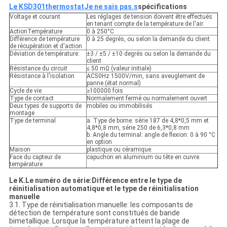
Le KSD301
thermostat
Je ne sais pas.
s
spécifications
Voltage et courant
Les réglages de tension doivent être effectués
en tenant compte de la température de l'air.
ActionTempérature
0 à 250°C
Différence de température
0 à 25 degrés, ou selon la demande du client.
de récupération et d'action
Déviation de température:
±3 / ±5 / ±10 degrés ou selon la demande du
client
Résistance du circuit
≤ 50 mΩ (valeur initiale)
Résistance à l'isolation
AC50Hz 1500V/min, sans aveuglement de
panne (état normal)
Cycle de vie
≥100000 fois
Type de contact
Normalement fermé ou normalement ouvert
Deux types de supports de
mobiles ou immobilisés
montage
Type de terminal
a. Type de borne: série 187 de 4,8*0,5 mm et
4,8*0,8 mm, série 250 de 6,3*0,8 mm
b. Angle du terminal: angle de flexion: 0 à 90 °C
en option
Maison
plastique ou céramique.
Face du capteur de
capuchon en aluminium ou tête en cuivre.
température
Le K.
Le numéro de série:
Différence entre le type de
réinitialisation automatique et le type de réinitialisation
manuelle
3.1. Type de réinitialisation manuelle: les composants de
détection de température sont constitués de bande
bimetallique. Lorsque la température atteint la plage de