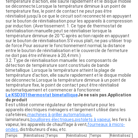
température d'action, elle saute rapidement et le disque mobile
se déconnecte.Lorsque la température diminue à un point de
température fixe, le point de contact ne peut pas être
réinitialisé jusqu'à ce que le circuit soit reconnecté en appuyant
sur le bouton de réinitialisation.pour les appareils à compression
par induction. (Avertissement: 1. Ce type de thermostat de
réinitialisation manuelle peut se réinitialiser lorsque la
température diminue de 20 °C après action rapide en appuyant
sur le bouton de réinitialisation.S'il vous plaît, ne pas utiliser trop
de force.Pour assurer le fonctionnement normal, la distance
entre le bouton de réinitialisation et le couvercle de fermeture
ne doit pas être inférieure à 20,4 mm.)
3.2. Type de réinitialisation manuelle: les composants de
détection de température sont constitués de bande
bimetallique. Lorsque la température atteint la plage de
température d'action, elle saute rapidement et le disque mobile
se déconnecte.Lorsque la température diminue à un point de
température fixe, le point de contact peut être réinitialisé
automatiquement et commencer à fonctionner.
Le KSD301
thermostat bimetallique
Je ne sais pas.
Application
du produit
Il est utilisé comme régulateur de température pour les
appareils électriques ménagers et largement utilisé dans les
cafetières,
machines à griller automatiques
,
laminateurs,
bouilloires électriques
,
pistolets à vapeur
, les fers à
vapeur, les appareils de chauffage à vent,
fourneaux à micro-
ondes
, distributeurs d'eau, etc.
Temps
Réinitialisez
Temps
Réinitialisez
Temps
Réinitialisez