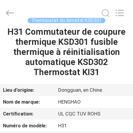
2025
Dongguan
Heng
Hao
Electric
Thermostat du bimétal KSD301
Co.,
Ltd.
All
H31 Commutateur de coupure
APERÇU
Rights
Reserved.
thermique KSD301 fusible
PRODUITS
thermique à réinitialisation
automatique KSD302
VR
Thermostat KI31
SHOW
Lieu d'origine:
Dongguan, en Chine
A
Nom de marque:
HENGHAO
PROPOS
Certification:
UL CQC TUV ROHS
DE
Numéro de modèle:
H31
NOUS