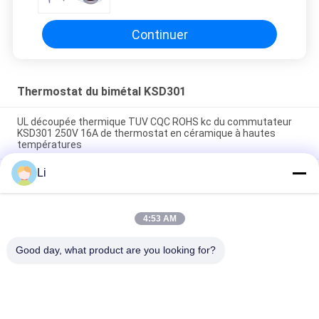
automatique KSD302 Thermostat
KI31
Continuer
Thermostat du bimétal KSD301
UL découpée thermique TUV CQC ROHS kc du commutateur
KSD301 250V 16A de thermostat en céramique à hautes
températures
Li
Thermostats instantanés d'action de disque bimétallique,
commutateur de commande limité de basse température
H31 250V 10 13C
4:53 AM
Le type instantané puissance bimétallique d'action à C.A.
125V 250V de thermostat de KSD301 a évalué
Good day, what product are you looking for?
Catégories populaires
Tous
Thermostat De 
Thermostat Du 