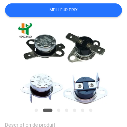
LES
MEILLEUR PRIX
CAS
PLAN
DU
SITE
PRIVACY
POLICY
Description de produit