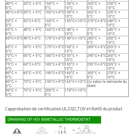
40°C +
25°C + 5°C
150°C +
130°C +
260°C +
230°C +
5°C
5°C
10°C
5°C
10°C
45°C+-5°C
30°C + 5°C
155°C+-5°C
130°C +
265°C +
235°C +
10°C
5°C
10°C
50°C +
35°C+-5°C
160°C +
135°C+-10°C
270°C+-5°C
240°C +
5°C
5°C
10°C
55°C +
40°C + 5°C
165°C+-5°C
140°C +
275°C +
245°C +
5°C
10°C
5°C
10°C
60°C+-5°C
45°C+-5°C
170°C+-5°C
145°C+-10°C
280°C +
250°C +
5°C
10°C
65°C +
50°C + 5°C
175°C+-5°C
150°C +
285°C+-5°C
255°C +
5°C
10°C
10°C
70°C +
55°C + 5°C
180°C+-5°C
155°C +
290°C+-5°C
260°C +
5°C
10°C
10°C
75°C +
60°C+-5°C
185°C+-5°C
155°C +
295°C+-5°C
265°C +
5°C
10°C
10°C
80°C +
65°C + 5°C
190°C+-5°C
160°C +
300°C +
270°C +
5°C
10°C
5°C
10°C
85°C +
70°C + 5°C
195°C+-5°C
165°C+-10°C
Ou selon la demande du
5°C
client
90°C +
75°C + 5°C
200°C +
170°C+-10°C
5°C
5°C
L'approbation de certification UL,CQC,TUV et RoHS du produit.