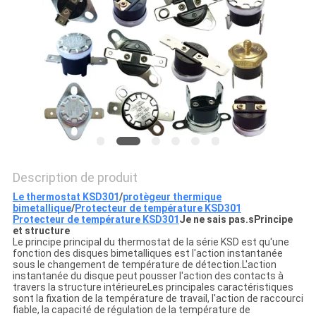
LES
CAS
PLAN
DU
SITE
PRIVACY
Description de produit
Le thermostat KSD301
/
protègeur thermique
POLICY
bimetallique
/
Protecteur de température KSD301
Protecteur de température KSD301
Je ne sais pas.
s
Principe
et structure
Le principe principal du thermostat de la série KSD est qu'une
fonction des disques bimetalliques est l'action instantanée
sous le changement de température de détection.L'action
instantanée du disque peut pousser l'action des contacts à
travers la structure intérieureLes principales caractéristiques
sont la fixation de la température de travail, l'action de raccourci
fiable, la capacité de régulation de la température de