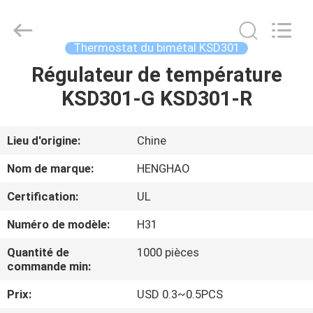
2025
Dongguan
Heng
Hao
Electric
Thermostat du bimétal KSD301
Co.,
Ltd.
All
Régulateur de température
APERÇU
Rights
Reserved.
KSD301-G KSD301-R
PRODUITS
Lieu d'origine:
Chine
VR
Nom de marque:
HENGHAO
SHOW
Certification:
UL
Numéro de modèle:
H31
A
PROPOS
Quantité de
1000 pièces
commande min:
DE
Prix:
USD 0.3~0.5PCS
NOUS