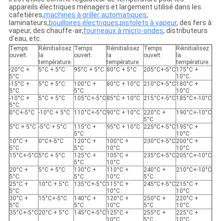
appareils électriques ménagers et largement utilisé dans les
cafetières,
machines à griller automatiques
,
laminateurs,
bouilloires électriques
,
pistolets à vapeur
, des fers à
vapeur, des chauffe-air,
fourneaux à micro-ondes
, distributeurs
d'eau, etc.
Temps
Réinitialisez
Temps
Réinitialisez
Temps
Réinitialisez
ouvert.
la
ouvert.
la
ouvert.
la
température.
température.
température.
-20°C +
5°C + 5°C
95°C + 5°C
80°C + 5°C
205°C+-5°C
175°C +
5°C
10°C
-15°C +
5°C + 5°C
100°C +
80°C + 10°C
210°C+-5°C
180°C +
5°C
5°C
10°C
-10°C +
5°C + 5°C
105°C+-5°C
85°C + 10°C
215°C+-5°C
185°C+-10°C
5°C
0°C+-5°C
-10°C + 5°C
110°C+-5°C
90°C + 10°C
220°C +
190°C+-10°C
5°C
5°C + 5°C
-5°C + 5°C
115°C +
95°C + 10°C
225°C+-5°C
195°C +
5°C
10°C
10°C +
0°C+-5°C
120°C +
100°C +
230°C+-5°C
200°C +
5°C
5°C
10°C
10°C
15°C+-5°C
5°C + 5°C
125°C +
105°C +
235°C+-5°C
205°C+-10°C
5°C
10°C
20°C +
5°C + 5°C
130°C +
110°C +
240°C +
210°C+-10°C
5°C
5°C
10°C
5°C
25°C +
10°C + 5°C
135°C+-5°C
115°C +
245°C+-5°C
215°C +
5°C
10°C
10°C
30°C +
15°C+-5°C
140°C +
120°C +
250°C +
220°C +
5°C
5°C
10°C
5°C
10°C
35°C+-5°C
20°C + 5°C
145°C+-5°C
125°C +
255°C +
225°C +
10°C
5°C
10°C