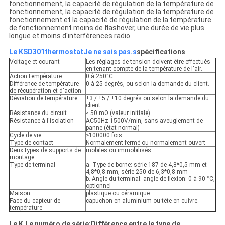
fonctionnement, la capacité de régulation de la température de
fonctionnement, la capacité de régulation de la température de
fonctionnement et la capacité de régulation de la température
de fonctionnement.moins de flashover, une durée de vie plus
longue et moins d'interférences radio.
Le KSD301
thermostat
Je ne sais pas.
s
spécifications
Voltage et courant
Les réglages de tension doivent être effectués
en tenant compte de la température de l'air.
ActionTempérature
0 à 250°C
Différence de température
0 à 25 degrés, ou selon la demande du client.
de récupération et d'action
Déviation de température:
±3 / ±5 / ±10 degrés ou selon la demande du
client
Résistance du circuit
≤ 50 mΩ (valeur initiale)
Résistance à l'isolation
AC50Hz 1500V/min, sans aveuglement de
panne (état normal)
Cycle de vie
≥100000 fois
Type de contact
Normalement fermé ou normalement ouvert
Deux types de supports de
mobiles ou immobilisés
montage
Type de terminal
a. Type de borne: série 187 de 4,8*0,5 mm et
4,8*0,8 mm, série 250 de 6,3*0,8 mm
b. Angle du terminal: angle de flexion: 0 à 90 °C,
optionnel
Maison
plastique ou céramique.
Face du capteur de
capuchon en aluminium ou tête en cuivre.
température
Le K.
Le numéro de série:
Différence entre le type de