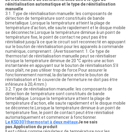
réinitialisation automatique et le type de réinitialisation
manuelle
3.1. Type de réinitialisation manuelle: les composants de
détection de température sont constitués de bande
bimetallique. Lorsque la température atteint la plage de
température d'action, elle saute rapidement et le disque mobile
se déconnecte.Lorsque la température diminue à un point de
température fixe, le point de contact ne peut pas être
réinitialisé jusqu'à ce que le circuit soit reconnecté en appuyant
sur le bouton de réinitialisation.pour les appareils à commande
numérique, comprenant:. (Avertissement: 1. Ce type de
thermostat de réinitialisation manuelle peut se réinitialiser
lorsque la température diminue de 20 °C après une action
instantanée en appuyant sur le bouton de réinitialisation.S'il
vous plaît, ne pas utiliser trop de force.Pour assurer le
fonctionnement normal, la distance entre le bouton de
réinitialisation et le couvercle de fermeture ne doit pas être
inférieure à 20,4 mm.)
3.2. Type de réinitialisation manuelle: les composants de
détection de température sont constitués de bande
bimetallique. Lorsque la température atteint la plage de
température d'action, elle saute rapidement et le disque mobile
se déconnecte.Lorsque la température diminue à un point de
température fixe, le point de contact peut être réinitialisé
automatiquement et commencer à fonctionner.
Le KSD301
thermostat à deux métaux
Je ne sais
pas.
Application du produit
Il est utilisé comme régulateur de température pour les