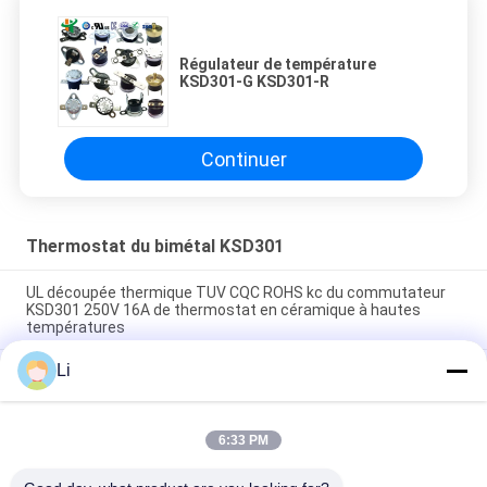
Régulateur de température
KSD301-G KSD301-R
Continuer
Thermostat du bimétal KSD301
UL découpée thermique TUV CQC ROHS kc du commutateur
KSD301 250V 16A de thermostat en céramique à hautes
températures
Li
Thermostats instantanés d'action de disque bimétallique,
commutateur de commande limité de basse température
H31 250V 10 13C
6:33 PM
Le type instantané puissance bimétallique d'action à C.A.
125V 250V de thermostat de KSD301 a évalué