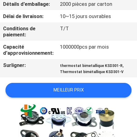
Détails d'emballage:
2000 pièces par carton
VISITE
Délai de livraison:
10~15 jours ouvrables
D'USINE
Conditions de
T/T
paiement:
CONTRÔLE
Capacité
1000000pcs par mois
d'approvisionnement:
DE
LA
Surligner:
,
thermostat bimetallique KSD301-R
Thermostat bimétallique KSD301-V
QUALITÉ
MEILLEUR PRIX
CONTACT
NOUVELLES
TOUS