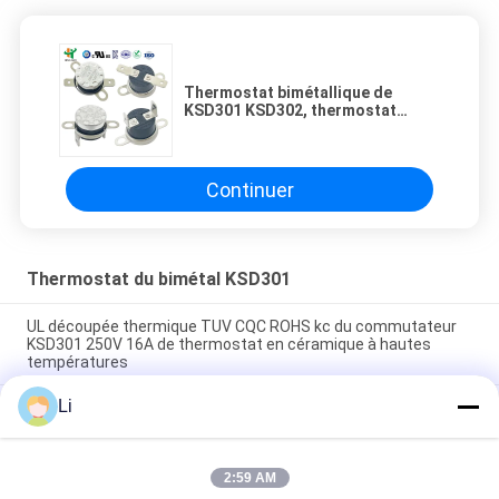
Thermostat bimétallique de
KSD301 KSD302, thermostat
d'action de la rupture KSD303
Continuer
Thermostat du bimétal KSD301
UL découpée thermique TUV CQC ROHS kc du commutateur
KSD301 250V 16A de thermostat en céramique à hautes
températures
Li
Thermostats instantanés d'action de disque bimétallique,
commutateur de commande limité de basse température
H31 250V 10 13C
2:59 AM
Le type instantané puissance bimétallique d'action à C.A.