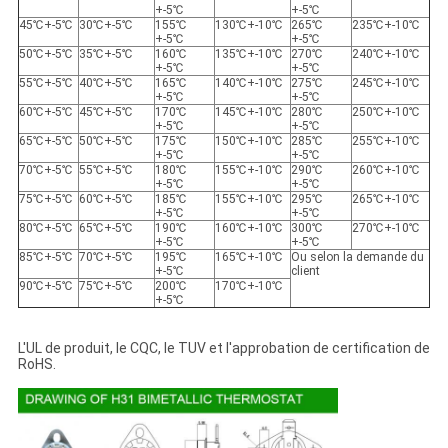
+-5℃
+-5℃
45℃+-5℃
30℃+-5℃
155℃
130℃+-10℃
265℃
235℃+-10℃
+-5℃
+-5℃
50℃+-5℃
35℃+-5℃
160℃
135℃+-10℃
270℃
240℃+-10℃
+-5℃
+-5℃
55℃+-5℃
40℃+-5℃
165℃
140℃+-10℃
275℃
245℃+-10℃
+-5℃
+-5℃
60℃+-5℃
45℃+-5℃
170℃
145℃+-10℃
280℃
250℃+-10℃
+-5℃
+-5℃
65℃+-5℃
50℃+-5℃
175℃
150℃+-10℃
285℃
255℃+-10℃
+-5℃
+-5℃
70℃+-5℃
55℃+-5℃
180℃
155℃+-10℃
290℃
260℃+-10℃
+-5℃
+-5℃
75℃+-5℃
60℃+-5℃
185℃
155℃+-10℃
295℃
265℃+-10℃
+-5℃
+-5℃
80℃+-5℃
65℃+-5℃
190℃
160℃+-10℃
300℃
270℃+-10℃
+-5℃
+-5℃
85℃+-5℃
70℃+-5℃
195℃
165℃+-10℃
Ou selon la demande du
+-5℃
client
90℃+-5℃
75℃+-5℃
200℃
170℃+-10℃
+-5℃
L'UL de produit, le CQC, le TUV et l'approbation de certification de
RoHS.