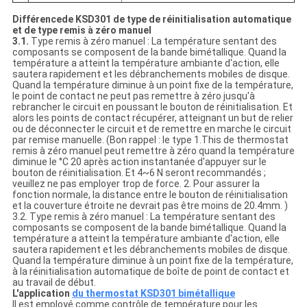
Différencede KSD301 de type de réinitialisation automatique
et de type remis à zéro manuel
3.1.
Type remis à zéro manuel : La température sentant des
composants se composent de la bande bimétallique. Quand la
température a atteint la température ambiante d'action, elle
sautera rapidement et les débranchements mobiles de disque.
Quand la température diminue à un point fixe de la température,
le point de contact ne peut pas remettre à zéro jusqu'à
rebrancher le circuit en poussant le bouton de réinitialisation. Et
alors les points de contact récupérer, atteignant un but de relier
ou de déconnecter le circuit et de remettre en marche le circuit
par remise manuelle. (Bon rappel : le type 1.This de thermostat
remis à zéro manuel peut remettre à zéro quand la température
diminue le °C 20 après action instantanée d'appuyer sur le
bouton de réinitialisation. Et 4~6 N seront recommandés ;
veuillez ne pas employer trop de force. 2. Pour assurer la
fonction normale, la distance entre le bouton de réinitialisation
et la couverture étroite ne devrait pas être moins de 20.4mm. )
3.2. Type remis à zéro manuel : La température sentant des
composants se composent de la bande bimétallique. Quand la
température a atteint la température ambiante d'action, elle
sautera rapidement et les débranchements mobiles de disque.
Quand la température diminue à un point fixe de la température,
à la réinitialisation automatique de boîte de point de contact et
au travail de début.
L'application
du thermostat KSD301 bimétallique
Il est employé comme contrôle de température pour les