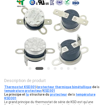
LES
CAS
PLAN
DU
SITE
PRIVACY
POLICY
Description de produit
Thermostat KSD301
/
protecteur thermique bimétallique
de
la
température protecteur
/
KSD301
Le principe et
la
structure du
protecteur
de
la
température
KSD301
Le grand principe du thermostat de série de KSD est qu'une