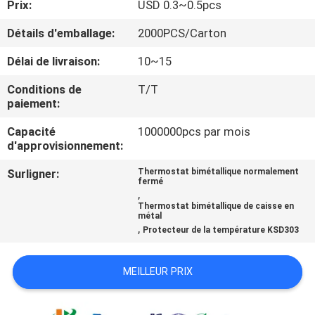
Prix:
USD 0.3~0.5pcs
VISITE
Détails d'emballage:
2000PCS/Carton
D'USINE
Délai de livraison:
10~15
Conditions de
T/T
CONTRÔLE
paiement:
DE
Capacité
1000000pcs par mois
d'approvisionnement:
LA
QUALITÉ
Surligner:
Thermostat bimétallique normalement
fermé
,
Thermostat bimétallique de caisse en
CONTACT
métal
,
Protecteur de la température KSD303
NOUVELLES
MEILLEUR PRIX
TOUS