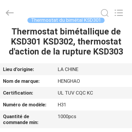
2026
Dongguan
Heng
Hao
Electric
Thermostat du bimétal KSD301
Co.,
Ltd.
All
Thermostat bimétallique de
APERÇU
Rights
Reserved.
KSD301 KSD302, thermostat
PRODUITS
d'action de la rupture KSD303
VR
Lieu d'origine:
LA CHINE
SHOW
Nom de marque:
HENGHAO
Certification:
UL TUV CQC KC
A
Numéro de modèle:
H31
PROPOS
DE
Quantité de
1000pcs
commande min:
NOUS