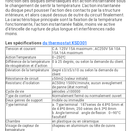
fonction des disques bimétalliques est action instantanée sous
le changement de sentir la température. L'action instantanée
du disque peut pousser l'action des contacts par la structure
intérieure, et alors causé dessus de outre du circuit finalement.
La caractéristique principale sont la fixation de la température
fonctionnante, l'action instantanée fiable, moins vie active
d'étincelle de rupture de plus longue et interférences radio
moins.
Les spécifications
du thermostat
KSD301
Tension et courant
C.A. 125V 15A maximum ; AC250V 5A 10A
15A 16A maximum
ActionTemperature
0~250℃
Différence de la température
0 à 25 degrés, ou selon la demande du client.
de récupération et d'action
Déviation de la température :
degré ±3/±5/±10 ou selon la demande du
client
Résistance de circuit
≤50mΩ (valeur initiale)
Resistanc d'isolation
AC50Hz 1500V/minute, aucun aveuglement
de panne (état normal)
Cycle de vie
périodes ≥100000
Type de contact
Normalement fermé ou normalement ouvert
Deux genres de support
mobile ou immeuble
Type terminal
a. Type terminal : 187series de 4.8*0.5mm et
de 4.8*0.8mm, 250 séries de 6.3*0.8mm
b. Angle terminal : angle de flexion : 0~90°C
facultatif
Chambre
en plastique ou en céramique.
Visage de capteur de
chapeau en aluminium ou tête de cuivre.
température