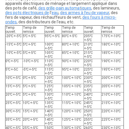
appareils électriques de ménage et largement appliqué dans
des pots de café,
des grille-pain automatiques
, des lamineurs,
des pots électriques de
l'
eau
,
des armes à feu de vapeur
, des
fers de vapeur, des réchauffeurs de vent,
des fours à micro-
ondes
, des distributeurs de l'eau, etc.
Temp
Temp de
Temp
Temp de
Temp
Temp de
ouvert.
remise.
ouvert.
remise.
ouvert.
remise.
-20℃+-5℃
5℃+-5℃
95℃+-5℃
80℃+-5℃
205℃
175℃+-10℃
+-5℃
-15℃+-5℃
5℃+-5℃
100℃
80℃+-10℃
210℃
180℃+-10℃
+-5℃
+-5℃
-10℃+-5℃
5℃+-5℃
105℃
85℃+-10℃
215℃
185℃+-10℃
+-5℃
+-5℃
0℃+-5℃
-10℃+-5℃
110℃
90℃+-10℃
220℃
190℃+-10℃
+-5℃
+-5℃
5℃+-5C
-5℃+-5℃
115℃
95℃+-10℃
225℃
195℃+-10℃
+-5℃
+-5℃
10℃+-5℃
0℃+-5℃
120℃
100℃+-10℃
230℃
200℃+-10℃
+-5℃
+-5℃
15℃+-5℃
5℃+-5℃
125℃
105℃+-10℃
235℃
205℃+-10℃
+-5℃
+-5℃
20℃+-5℃
5℃+-5℃
130℃
110℃+-10℃
240℃
210℃+-10℃
+-5℃
+-5℃
25℃+-5℃
10℃+-5℃
135℃
115℃+-10℃
245℃
215℃+-10℃
+-5℃
+-5℃
30℃+-5℃
15℃+-5℃
140℃
120℃+-10℃
250℃
220℃+-10℃
+-5℃
+-5℃
35℃+-5℃
20℃+-5℃
145℃
125℃+-10℃
255℃
225℃+-10℃
+-5℃
+-5℃
40℃+-5℃
25℃+-5℃
150℃
130℃+-10℃
260℃
230℃+-10℃