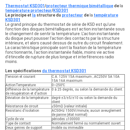
Thermostat KSD301
/
protecteur thermique bimétallique
de
la
température protecteur
/
KSD301
Le principe et
la
structure du
protecteur
de
la
température
KSD301
Le grand principe du thermostat de série de KSD est qu'une
fonction des disques bimétalliques est action instantanée sous
le changement de sentir la température. L'action instantanée
du disque peut pousser l'action des contacts par la structure
intérieure, et alors causé dessus de outre du circuit finalement.
La caractéristique principale sont la fixation de la température
fonctionnante, l'action instantanée fiable, moins vie active
d'étincelle de rupture de plus longue et interférences radio
moins.
Les spécifications
du thermostat
KSD301
Tension et courant
C.A. 125V 15A maximum ; AC250V 5A 10A
15A 16A maximum
ActionTemperature
0~250℃
Différence de la température
0 à 25 degrés, ou selon la demande du client.
de récupération et d'action
Déviation de la température :
degré ±3/±5/±10 ou selon la demande du
client
Résistance de circuit
≤50mΩ (valeur initiale)
Resistanc d'isolation
AC50Hz 1500V/minute, aucun aveuglement
de panne (état normal)
Cycle de vie
périodes ≥100000
Type de contact
Normalement fermé ou normalement ouvert
Deux genres de support
mobile ou immeuble