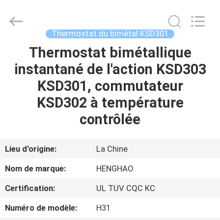
2026
Dongguan
Heng
Hao
Electric
Thermostat du bimétal KSD301
Co.,
Ltd.
All
Thermostat bimétallique
APERÇU
Rights
Reserved.
instantané de l'action KSD303
PRODUITS
KSD301, commutateur
KSD302 à température
VR
contrôlée
SHOW
Lieu d'origine:
La Chine
A
Nom de marque:
HENGHAO
PROPOS
Certification:
UL TUV CQC KC
DE
Numéro de modèle:
H31
NOUS