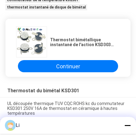
commutateur de la température ksd301
thermostat instantané de disque de bimétal
Thermostat bimétallique
instantané de l'action KSD303
KSD301, commutateur KSD302 à
température contrôlée
Continuer
Thermostat du bimétal KSD301
UL découpée thermique TUV CQC ROHS kc du commutateur
KSD301 250V 16A de thermostat en céramique à hautes
températures
Li
Thermostats instantanés d'action de disque bimétallique,
commutateur de commande limité de basse température
H31 250V 10 13C