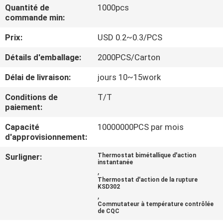
Quantité de
1000pcs
commande min:
VISITE
Prix:
USD 0.2~0.3/PCS
D'USINE
Détails d'emballage:
2000PCS/Carton
CONTRÔLE
Délai de livraison:
jours 10~15work
DE
Conditions de
T/T
LA
paiement:
QUALITÉ
Capacité
10000000PCS par mois
d'approvisionnement:
CONTACT
Surligner:
Thermostat bimétallique d'action
instantanée
,
Thermostat d'action de la rupture
NOUVELLES
KSD302
,
Commutateur à température contrôlée
de CQC
TOUS