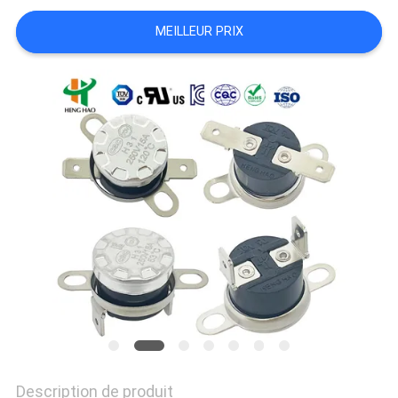
LES
MEILLEUR PRIX
CAS
PLAN
DU
SITE
PRIVACY
POLICY
Description de produit