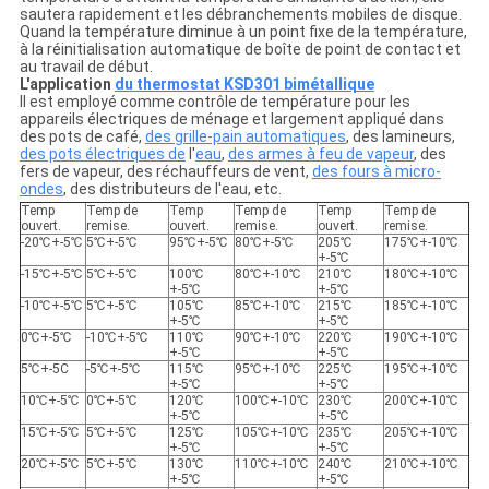
sautera rapidement et les débranchements mobiles de disque.
Quand la température diminue à un point fixe de la température,
à la réinitialisation automatique de boîte de point de contact et
au travail de début.
L'application
du thermostat KSD301 bimétallique
Il est employé comme contrôle de température pour les
appareils électriques de ménage et largement appliqué dans
des pots de café,
des grille-pain automatiques
, des lamineurs,
des pots électriques de
l'
eau
,
des armes à feu de vapeur
, des
fers de vapeur, des réchauffeurs de vent,
des fours à micro-
ondes
, des distributeurs de l'eau, etc.
Temp
Temp de
Temp
Temp de
Temp
Temp de
ouvert.
remise.
ouvert.
remise.
ouvert.
remise.
-20℃+-5℃
5℃+-5℃
95℃+-5℃
80℃+-5℃
205℃
175℃+-10℃
+-5℃
-15℃+-5℃
5℃+-5℃
100℃
80℃+-10℃
210℃
180℃+-10℃
+-5℃
+-5℃
-10℃+-5℃
5℃+-5℃
105℃
85℃+-10℃
215℃
185℃+-10℃
+-5℃
+-5℃
0℃+-5℃
-10℃+-5℃
110℃
90℃+-10℃
220℃
190℃+-10℃
+-5℃
+-5℃
5℃+-5C
-5℃+-5℃
115℃
95℃+-10℃
225℃
195℃+-10℃
+-5℃
+-5℃
10℃+-5℃
0℃+-5℃
120℃
100℃+-10℃
230℃
200℃+-10℃
+-5℃
+-5℃
15℃+-5℃
5℃+-5℃
125℃
105℃+-10℃
235℃
205℃+-10℃
+-5℃
+-5℃
20℃+-5℃
5℃+-5℃
130℃
110℃+-10℃
240℃
210℃+-10℃
+-5℃
+-5℃