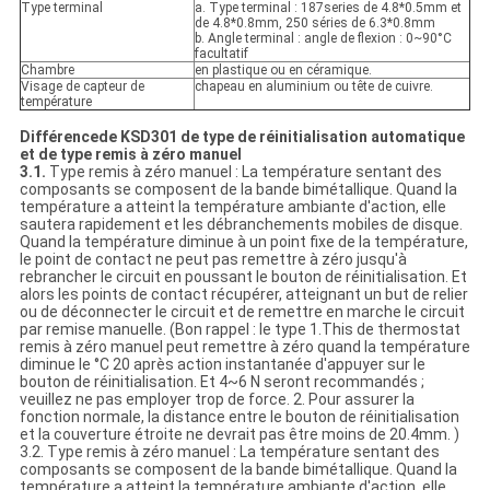
Type terminal
a. Type terminal : 187series de 4.8*0.5mm et
de 4.8*0.8mm, 250 séries de 6.3*0.8mm
b. Angle terminal : angle de flexion : 0~90°C
facultatif
Chambre
en plastique ou en céramique.
Visage de capteur de
chapeau en aluminium ou tête de cuivre.
température
Différencede KSD301 de type de réinitialisation automatique
et de type remis à zéro manuel
3.1.
Type remis à zéro manuel : La température sentant des
composants se composent de la bande bimétallique. Quand la
température a atteint la température ambiante d'action, elle
sautera rapidement et les débranchements mobiles de disque.
Quand la température diminue à un point fixe de la température,
le point de contact ne peut pas remettre à zéro jusqu'à
rebrancher le circuit en poussant le bouton de réinitialisation. Et
alors les points de contact récupérer, atteignant un but de relier
ou de déconnecter le circuit et de remettre en marche le circuit
par remise manuelle. (Bon rappel : le type 1.This de thermostat
remis à zéro manuel peut remettre à zéro quand la température
diminue le °C 20 après action instantanée d'appuyer sur le
bouton de réinitialisation. Et 4~6 N seront recommandés ;
veuillez ne pas employer trop de force. 2. Pour assurer la
fonction normale, la distance entre le bouton de réinitialisation
et la couverture étroite ne devrait pas être moins de 20.4mm. )
3.2. Type remis à zéro manuel : La température sentant des
composants se composent de la bande bimétallique. Quand la
température a atteint la température ambiante d'action, elle