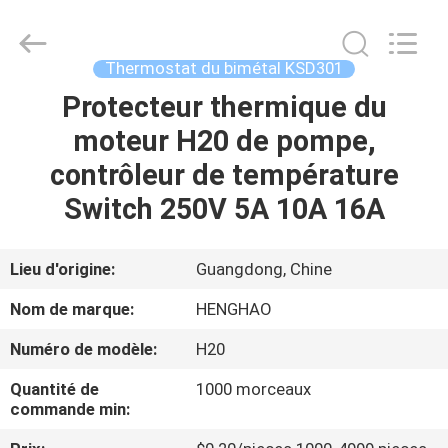
2026
Dongguan
Heng
Hao
Electric
Thermostat du bimétal KSD301
Co.,
Ltd.
All
Protecteur thermique du
APERÇU
Rights
Reserved.
moteur H20 de pompe,
PRODUITS
contrôleur de température
Switch 250V 5A 10A 16A
VR
SHOW
Lieu d'origine:
Guangdong, Chine
Nom de marque:
HENGHAO
A
Numéro de modèle:
H20
PROPOS
Quantité de
1000 morceaux
DE
commande min:
NOUS