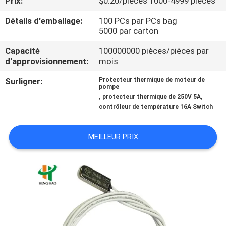
Prix:
$0.20/pieces 1000-4999 pieces
Détails d'emballage:
100 PCs par PCs bag
VISITE
5000 par carton
D'USINE
Capacité
100000000 pièces/pièces par
d'approvisionnement:
mois
CONTRÔLE
Surligner:
Protecteur thermique de moteur de
DE
pompe
,
,
protecteur thermique de 250V 5A
LA
contrôleur de température 16A Switch
QUALITÉ
MEILLEUR PRIX
CONTACT
NOUVELLES
TOUS