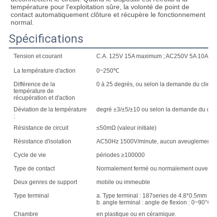
température pour l'exploitation sûre, la volonté de point de 
contact automatiquement clôture et récupère le fonctionnement 
normal.
Spécifications
Tension et courant
C.A. 125V 15A maximum ; AC250V 5A 10A 1
La température d'action
0~250℃
Différence de la
0 à 25 degrés, ou selon la demande du client.
température de
récupération et d'action
Déviation de la température
degré ±3/±5/±10 ou selon la demande du clie
:
Résistance de circuit
≤50mΩ (valeur initiale)
Résistance d'isolation
AC50Hz 1500V/minute, aucun aveuglement de
Cycle de vie
périodes ≥100000
Type de contact
Normalement fermé ou normalement ouvert
Deux genres de support
mobile ou immeuble
Type terminal
a. Type terminal : 187series de 4.8*0.5mm et
b. angle terminal : angle de flexion : 0~90°C fa
Chambre
en plastique ou en céramique.