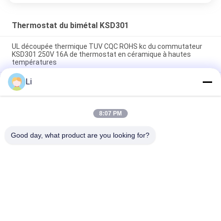
Thermostat du bimétal KSD301
UL découpée thermique TUV CQC ROHS kc du commutateur
KSD301 250V 16A de thermostat en céramique à hautes
températures
Li
Thermostats instantanés d'action de disque bimétallique,
commutateur de commande limité de basse température
H31 250V 10 13C
8:07 PM
Le type instantané puissance bimétallique d'action à C.A.
125V 250V de thermostat de KSD301 a évalué
Good day, what product are you looking for?
Catégories populaires
Tous
Thermostat De 
Thermostat Du 
Bimétal De KSD
Bimétal KSD301
Commutateur De 
Thermostat KSD302