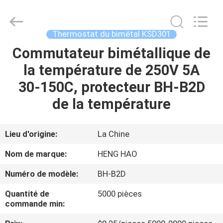
2025
Dongguan
Heng
Hao
Electric
Thermostat du bimétal KSD301
Co.,
Ltd.
All
Commutateur bimétallique de
APERÇU
Rights
Reserved.
la température de 250V 5A
PRODUITS
30-150C, protecteur BH-B2D
de la température
VR
SHOW
Lieu d'origine:
La Chine
Nom de marque:
HENG HAO
A
Numéro de modèle:
BH-B2D
PROPOS
Quantité de
5000 pièces
DE
commande min:
NOUS