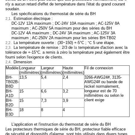
n'y a aucun retard d'effet de température dans l'état du grand courant
soudain.
Les spécifications
du thermostat de série
du
BH
Estimation électrique :
2,1.
DC-12V 12A maximum ; DC-24V 10A maximum ; AC-125V 8A
maximum ; AC-250V 5A maximum pour des séries du BH
DC-12V 4A maximum ; DC-24V 3A maximum ; AC-125V 3A
maximum ; AC-250V 2A maximum pour les séries BH-TB02
La température ouverte : (30~150) +-5°C ;
5 une étape.
2,2.
°C
la
La température de remise : 2/3 de
température d'action avec la
2,3.
tolérance de +-15°C. a remis à zéro la température peut également être
fourni selon l'exigence de clients.
Dimension
2,4.
Modèle
Longueur
Largeur
Haute
Fil de connexion
(millimètres)
(millimètres)
(millimètres)
BH-
13,5
5,4
2,4
3266-AWG24#, 3135-
TB02B-
AWG24# ou bande de
B8D
nickel normalement,
longueur est de 70
BH-
15
6,6
3,2
millimètres ou selon le
A1D
client exige
BH-
15
7,3
3,9
B2D
BH-
18
8
4
B3D
L'application et
l'
instruction du
thermostat
de
série
du
BH
Les protecteurs thermiques de série du BH
, protecteur fiable efficace
de sécurité et dispositifs d'alarme, sont très utilisés dans divers types