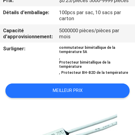
Prix:
$0.25/pieces 5000-9999 pieces
Détails d'emballage:
100pcs par sac, 10 sacs par
VISITE
carton
D'USINE
Capacité
5000000 pièces/pièces par
d'approvisionnement:
mois
CONTRÔLE
Surligner:
commutateur bimétallique de la
DE
température 5A
,
LA
Protecteur bimétallique de la
température
,
QUALITÉ
Protecteur BH-B2D de la température
MEILLEUR PRIX
CONTACT
NOUVELLES
TOUS