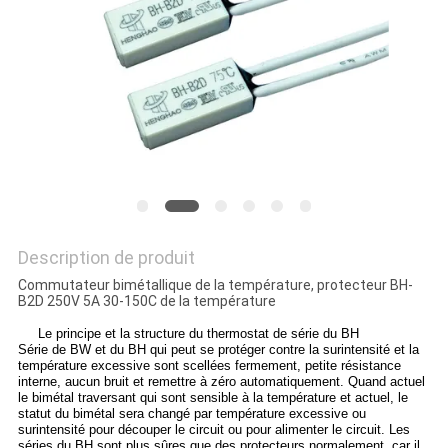
LES
CAS
PLAN
DU
SITE
PRIVACY
Description de produit
POLICY
Commutateur bimétallique de la température, protecteur BH-
B2D 250V 5A 30-150C de la température
Le principe et
la
structure du
thermostat
de
série
du
BH
Série de BW et du BH qui peut se protéger contre la surintensité et la
température excessive sont scellées fermement, petite résistance
interne, aucun bruit et remettre à zéro automatiquement. Quand actuel
le bimétal traversant qui sont sensible à la température et actuel, le
statut du bimétal sera changé par température excessive ou
surintensité pour découper le circuit ou pour alimenter le circuit. Les
séries du BH sont plus sûres que des protecteurs normalement, car il