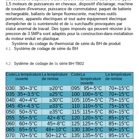
1,5 moteurs de puissances en chevaux,
dispositif d'éclairage,
machine
de soudure d'inverseur, puissance de commutateur,
paquet de batterie
rechargeable
, ballasts de lampe fluorescente,
machines-outils
portatives,
appareils électriques et tout autre équipement électrique
la
la
d'empêcher de
surintensité et de
surchauffe provoquées par
statut anormal de travail. Des types imposés qui peuvent résister à la
pression de 3.5MPa sont adaptés pour la construction-dans-installation
du moteur enduit en plastique.
Système
du
codage
du thermostat
de
série
du
BH
de produit
Système de codage de série du BH
4,1.
la
4,2.
Système
de
codage
de
série BH-TB02
Code
La température
La température
Code
La
La température
ouverte
de remise
température
de remise
ouverte
030
30+-3°C
≥20°C
095
95+-5°C
70+-15°C
035
35+-3.5°C
≥25°C
100
100+-5°C
70+-15°C
040
40+-4°C
≥30°C
105
105+-5°C
75+-15°C
045
45+-4.5°C
≥33°C
110
110+-5°C
75+-15°C
050
50+-5°C
≥35°C
115
115+-5°C
80+-15°C
055
55+-5°C
42+-6°C
120
120+-5°C
85+-15°C
060
60+-5°C
45+-8°C
125
125+-5°C
85+-15°C
065
65+-5°C
48+-10°C
130
130+-5°C
90+-15°C
070
70+-5°C
50+-12°C
135
135+-5°C
95+-15°C