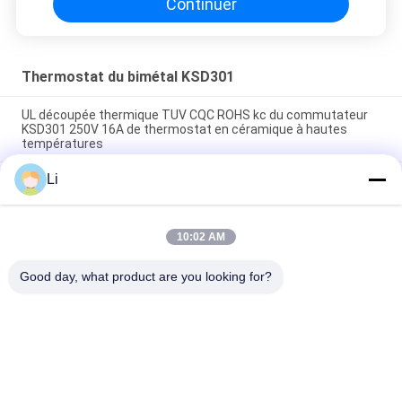
Continuer
Thermostat du bimétal KSD301
UL découpée thermique TUV CQC ROHS kc du commutateur
KSD301 250V 16A de thermostat en céramique à hautes
températures
Li
Thermostats instantanés d'action de disque bimétallique,
commutateur de commande limité de basse température
H31 250V 10 13C
10:02 AM
Le type instantané puissance bimétallique d'action à C.A.
125V 250V de thermostat de KSD301 a évalué
Good day, what product are you looking for?
Catégories populaires
Tous
Thermostat De 
Thermostat Du 
Bimétal De KSD
Bimétal KSD301