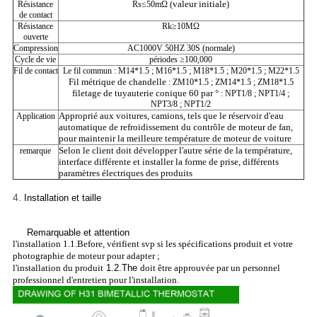
valeur initiale
Résistance
Rs≤50mΩ (
)
de contact
Résistance
Rk≥10MΩ
ouverte
Compression
AC1000V 50HZ 30S (normale)
Cycle de vie
périodes ≥100,000
Fil de contact
Le fil commun : M14*1.5 ; M16*1.5 ; M18*1.5 ; M20*1.5 ; M22*1.5
Fil métrique de chandelle
: ZM10*1.5 ; ZM14*1.5 ; ZM18*1.5
filetage de tuyauterie conique 60 par °
: NPT1/8 ; NPT1/4 ;
NPT3/8 ; NPT1/2
Approprié aux voitures, camions, tels que le réservoir d'eau
Application
automatique de refroidissement du contrôle de moteur de fan,
pour maintenir la meilleure température de moteur de voiture
Selon le client doit développer l'autre série de la température,
remarque
interface différente et installer la forme de prise, différents
paramètres électriques des produits
4.
Installation et taille
Remarquable et attention
l'installation 1.1.Before, vérifient svp si les spécifications produit et votre
photographie de moteur pour adapter ;
l'installation du produit
1.2.The
doit être approuvée par un personnel
professionnel d'entretien pour l'installation.