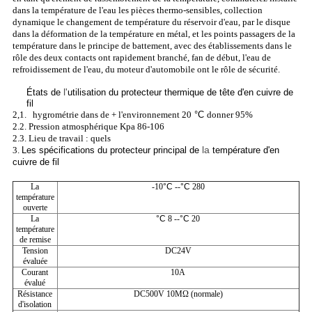
dans la température de l'eau les pièces thermo-sensibles, collection
dynamique le changement de température du réservoir d'eau, par le disque
dans la déformation de la température en métal, et les points passagers de la
température dans le principe de battement, avec des établissements dans le
rôle des deux contacts ont rapidement branché, fan de début, l'eau de
refroidissement de l'eau, du moteur d'automobile ont le rôle de sécurité.
l'
États
de
utilisation
du protecteur thermique de tête
d'
en cuivre
de
fil
2,1. hygrométrie dans de + l'environnement 20
°C
donner 95%
2.2. Pression atmosphérique Kpa 86-106
2.3. Lieu de travail : quels
la
3.
Les spécifications
du protecteur principal de
température d'en
cuivre
de
fil
La
-10
°C
--
°C
280
température
ouverte
La
°C
8 --
°C
20
température
de remise
Tension
DC24V
évaluée
Courant
10A
évalué
Résistance
DC500V 10MΩ (normale)
d'isolation