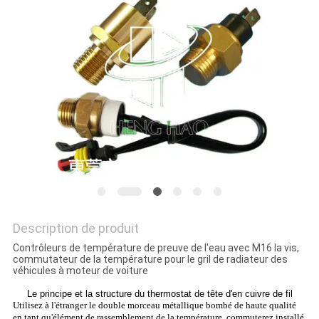
LES
CAS
PLAN
DU
SITE
PRIVACY
POLICY
Description de produit
Contrôleurs de température de preuve de l'eau avec M16 la vis,
commutateur de la température pour le gril de radiateur des
véhicules à moteur de voiture
Le principe et
la
structure
du thermostat
de
tête
d'
en cuivre
de
fil
Utilisez à l'étranger le double morceau métallique bombé de haute qualité
en tant qu'élément de rassemblement de la température, commuterez installé