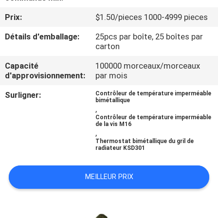
Prix:
$1.50/pieces 1000-4999 pieces
VISITE
Détails d'emballage:
25pcs par boîte, 25 boîtes par
D'USINE
carton
Capacité
100000 morceaux/morceaux
CONTRÔLE
d'approvisionnement:
par mois
DE
Surligner:
Contrôleur de température imperméable
LA
bimétallique
,
QUALITÉ
Contrôleur de température imperméable
de la vis M16
,
Thermostat bimétallique du gril de
CONTACT
radiateur KSD301
MEILLEUR PRIX
NOUVELLES
TOUS