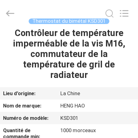
2026
Dongguan
Heng
Hao
Electric
Thermostat du bimétal KSD301
Co.,
Ltd.
All
Contrôleur de température
APERÇU
Rights
Reserved.
imperméable de la vis M16,
PRODUITS
commutateur de la
température de gril de
VR
radiateur
SHOW
Lieu d'origine:
La Chine
A
Nom de marque:
HENG HAO
PROPOS
Numéro de modèle:
KSD301
DE
Quantité de
1000 morceaux
NOUS
commande min: