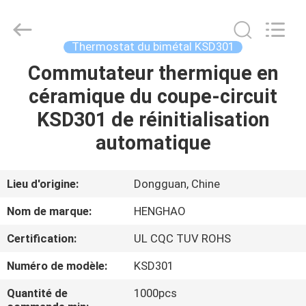
2026
Dongguan
Heng
Hao
Electric
Thermostat du bimétal KSD301
Co.,
Ltd.
All
Commutateur thermique en
APERÇU
Rights
Reserved.
céramique du coupe-circuit
PRODUITS
KSD301 de réinitialisation
automatique
VR
SHOW
Lieu d'origine:
Dongguan, Chine
Nom de marque:
HENGHAO
A
Certification:
UL CQC TUV ROHS
PROPOS
Numéro de modèle:
KSD301
DE
NOUS
Quantité de
1000pcs