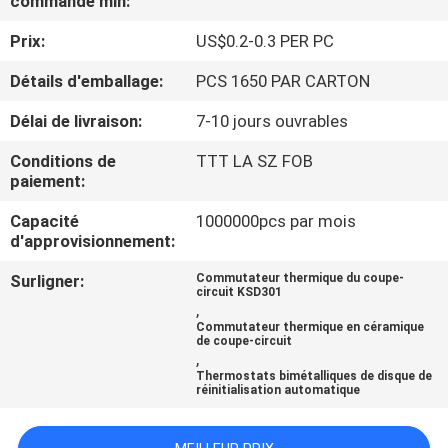
commande min:
Prix:
US$0.2-0.3 PER PC
VISITE
D'USINE
Détails d'emballage:
PCS 1650 PAR CARTON
Délai de livraison:
7-10 jours ouvrables
CONTRÔLE
Conditions de
TTT LA SZ FOB
DE
paiement:
LA
Capacité
1000000pcs par mois
d'approvisionnement:
QUALITÉ
Surligner:
Commutateur thermique du coupe-
circuit KSD301
CONTACT
,
Commutateur thermique en céramique
de coupe-circuit
,
NOUVELLES
Thermostats bimétalliques de disque de
réinitialisation automatique
TOUS