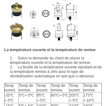
La température ouverte et la température de remise
1. Selon la demande du client de placer la
température ouverte et la température de remise.
2. La feuille de la température ouverte standard et de
la température remise à zéro pour le type de
réinitialisation automatique en tant que ci-dessous
Temp
Temp de
Temp
Temp de
Temp
Temp de
ouvert.
remise.
ouvert.
remise.
ouvert.
remise.
-20℃
5℃+-5℃
95℃
80℃+-5℃
205℃
175℃
+-5℃
+-5℃
+-5℃
+-10℃
-15℃
5℃+-5℃
100℃
80℃
210℃
180℃