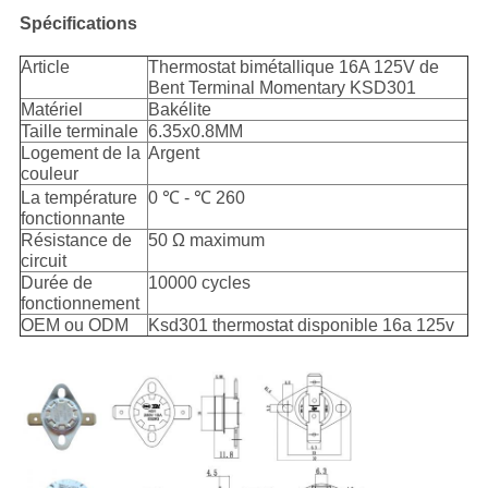
Spécifications
Article
Thermostat bimétallique 16A 125V de
Bent Terminal Momentary KSD301
Matériel
Bakélite
Taille terminale
6.35x0.8MM
Logement de la
Argent
couleur
La température
0 ℃ - ℃ 260
fonctionnante
Résistance de
50 Ω maximum
circuit
Durée de
10000 cycles
fonctionnement
OEM ou ODM
Ksd301 thermostat disponible 16a 125v