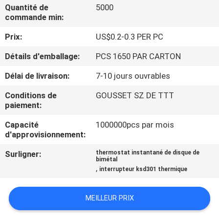
Quantité de
5000
commande min:
VISITE
Prix:
US$0.2-0.3 PER PC
D'USINE
Détails d'emballage:
PCS 1650 PAR CARTON
CONTRÔLE
Délai de livraison:
7-10 jours ouvrables
DE
Conditions de
GOUSSET SZ DE TTT
LA
paiement:
QUALITÉ
Capacité
1000000pcs par mois
d'approvisionnement:
CONTACT
Surligner:
thermostat instantané de disque de
bimétal
,
interrupteur ksd301 thermique
NOUVELLES
MEILLEUR PRIX
TOUS