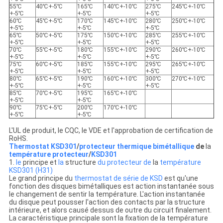
55℃
40℃+-5℃
165℃
140℃+-10℃
275℃
245℃+-10℃
+-5℃
+-5℃
+-5℃
60℃
45℃+-5℃
170℃
145℃+-10℃
280℃
250℃+-10℃
+-5℃
+-5℃
+-5℃
65℃
50℃+-5℃
175℃
150℃+-10℃
285℃
255℃+-10℃
+-5℃
+-5℃
+-5℃
70℃
55℃+-5℃
180℃
155℃+-10℃
290℃
260℃+-10℃
+-5℃
+-5℃
+-5℃
75℃
60℃+-5℃
185℃
155℃+-10℃
295℃
265℃+-10℃
+-5℃
+-5℃
+-5℃
80℃
65℃+-5℃
190℃
160℃+-10℃
300℃
270℃+-10℃
+-5℃
+-5℃
+-5℃
85℃
70℃+-5℃
195℃
165℃+-10℃
+-5℃
+-5℃
90℃
75℃+-5℃
200℃
170℃+-10℃
+-5℃
+-5℃
L'UL de produit, le CQC, le VDE et l'approbation de certification de
RoHS.
Thermostat KSD301
/
protecteur thermique bimétallique
de
la
température protecteur
/
KSD301
1.
le
principe et
la
structure
du protecteur de
la
température
KSD301 (H31)
Le grand principe du
thermostat de série de KSD
est qu'une
fonction des disques bimétalliques est action instantanée sous
le changement de sentir la température. L'action instantanée
du disque peut pousser l'action des contacts par la structure
intérieure, et alors causé dessus de outre du circuit finalement.
La caractéristique principale sont la fixation de la température