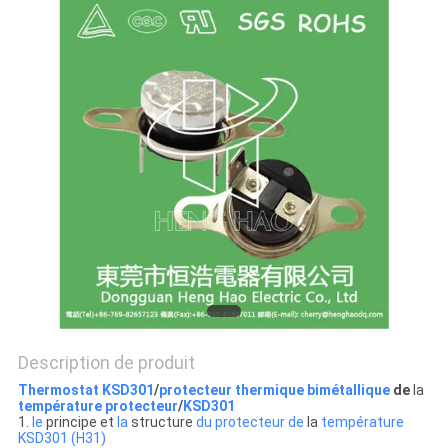
LES
CAS
PLAN
DU
SITE
PRIVACY
POLICY
Description de produit
Thermostat KSD301
/
protecteur thermique bimétallique
de
la
température protecteur
/
KSD301
1.
le
principe et
la
structure
du protecteur de
la
température
KSD301 (H31)