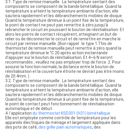
3.1. Type de remise manuelle : La température sentant des
composants se composent de la bande bimétallique. Quand la
température a atteint la température ambiante d'action, elle
sautera rapidement et les débranchements mobiles de disque.
Quand la température diminue à un point fixe de la température,
le point de contact ne peut pas remettre à zéro jusqu'à
rebrancher le circuit en poussant le bouton de réinitialisation. Et
alors les points de contact récupèrent, atteignant un but de
relier ou de déconnecter le circuit et de remettre en marche le
circuit par remise manuelle. (Bon rappel : le type 1.This de
thermostat de remise manuelle peut remettre à zéro quand la
température diminue le °C 20 après action instantanée
d'appuyer sur le bouton de réinitialisation. Et 4~6 N seront
recommandés ; veuillez ne pas employer trop de force. 2. Pour
assurer la fonction normale, la distance entre le bouton de
réinitialisation et la couverture étroite ne devrait pas être moins
de 20.4mm. )
3.2. Type de remise manuelle : La température sentant des
composants se composent de la bande bimétallique. Quand la
température a atteint la température ambiante d'action, elle
sautera rapidement et les débranchements mobiles de disque.
Quand la température diminue à un point fixe de la température,
le point de contact peut fonctionnement de réinitialisation
automatique et de début.
4.
l'
application
du thermostat KSD301 (H31) bimétallique
Elle est employée comme contrôle de température pour les
appareils électriques de ménage et largement appliquée dans
des pots de café,
des grille-pain automatiques
, des