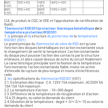
85℃
70℃+-5℃
195℃
165℃+-10℃
+-5℃
+-5℃
90℃
75℃+-5℃
200℃
170℃+-10℃
+-5℃
+-5℃
L'UL de produit, le CQC, le VDE et l'approbation de certification de
RoHS.
Thermostat KSD301
/
protecteur thermique bimétallique
de
la
température protecteur
/
KSD301
1.
le
principe et
la
structure
du protecteur de
la
température
KSD301 (H31)
Le grand principe du
thermostat de série de KSD
est qu'une
fonction des disques bimétalliques est action instantanée sous
le changement de sentir la température. L'action instantanée
du disque peut pousser l'action des contacts par la structure
intérieure, et alors causé dessus de outre du circuit finalement.
La caractéristique principale sont la fixation de la température
fonctionnante, l'action instantanée fiable, moins vie active
d'étincelle de rupture de plus longue et moins d'interférences
radio.
2.
les
spécifications du
thermostat
KSD301
(H31)
2.1. Estimation électrique : C.A. 125V 15A maximum ; AC250V 5A
10A 15A 16A maximum
2.2. La température d'action : -10~300 degré
2.3. Différence de la température de récupération et d'action :
10 à 25 degrés, ou selon la demande du client.
2.4. Déviation de la température : degré +-3/+-5/+-10 ou selon la
demande du client