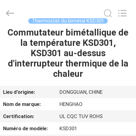
2026
Dongguan
Heng
Hao
Electric
Thermostat du bimétal KSD301
Co.,
Ltd.
All
Commutateur bimétallique de
APERÇU
Rights
Reserved.
la température KSD301,
PRODUITS
KSD301 au-dessus
d'interrupteur thermique de la
VR
chaleur
SHOW
Lieu d'origine:
DONGGUAN, CHINE
A
Nom de marque:
HENGHAO
PROPOS
Certification:
UL CQC TUV ROHS
DE
Numéro de modèle:
KSD301
NOUS