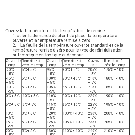
Ouvrez la température et la température de remise
1. selon la demande du client de placer la température
ouverte et la température remise à zéro.
2. La feuille de la température ouverte standard et de la
température remise à zéro pour le type de réinitialisation
automatique en tant que ci-dessous
Ouvrez le
Remettez à
Ouvrez le
Remettez à
Ouvrez le
Remettez à
Temp.
zéro le Temp.
Temp.
zéro le Temp.
Temp.
zéro le Temp.
-20℃
5℃+-5℃
95℃
80℃+-5℃
205℃
175℃+-10℃
+-5℃
+-5℃
+-5℃
-15℃
5℃+-5℃
100℃
80℃+-10℃
210℃
180℃+-10℃
+-5℃
+-5℃
+-5℃
-10℃
5℃+-5℃
105℃
85℃+-10℃
215℃
185℃+-10℃
+-5℃
+-5℃
+-5℃
0℃+-5℃
-10℃+-5℃
110℃
90℃+-10℃
220℃
190℃+-10℃
+-5℃
+-5℃
5℃+-5℃
-5℃+-5℃
115℃
95℃+-10℃
225℃
195℃+-10℃
+-5℃
+-5℃
10℃
0℃+-5℃
120℃
100℃+-10℃
230℃
200℃+-10℃
+-5℃
+-5℃
+-5℃
15℃
5℃+-5℃
125℃
105℃+-10℃
235℃
205℃+-10℃
+-5℃
+-5℃
+-5℃
20℃
5℃+-5℃
130℃
110℃+-10℃
240℃
210℃+-10℃