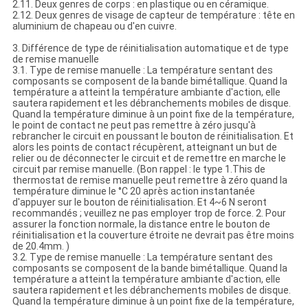
2.11. Deux genres de corps : en plastique ou en céramique.
2.12. Deux genres de visage de capteur de température : tête en
aluminium de chapeau ou d'en cuivre.
3. Différence de type de réinitialisation automatique et de type
de remise manuelle
3.1. Type de remise manuelle : La température sentant des
composants se composent de la bande bimétallique. Quand la
température a atteint la température ambiante d'action, elle
sautera rapidement et les débranchements mobiles de disque.
Quand la température diminue à un point fixe de la température,
le point de contact ne peut pas remettre à zéro jusqu'à
rebrancher le circuit en poussant le bouton de réinitialisation. Et
alors les points de contact récupèrent, atteignant un but de
relier ou de déconnecter le circuit et de remettre en marche le
circuit par remise manuelle. (Bon rappel : le type 1.This de
thermostat de remise manuelle peut remettre à zéro quand la
température diminue le °C 20 après action instantanée
d'appuyer sur le bouton de réinitialisation. Et 4~6 N seront
recommandés ; veuillez ne pas employer trop de force. 2. Pour
assurer la fonction normale, la distance entre le bouton de
réinitialisation et la couverture étroite ne devrait pas être moins
de 20.4mm. )
3.2. Type de remise manuelle : La température sentant des
composants se composent de la bande bimétallique. Quand la
température a atteint la température ambiante d'action, elle
sautera rapidement et les débranchements mobiles de disque.
Quand la température diminue à un point fixe de la température,