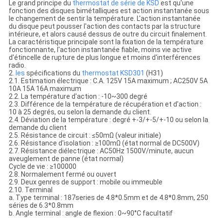
Le grand principe du
thermostat de série de KSD
est qu'une
fonction des disques bimétalliques est action instantanée sous
le changement de sentir la température. L'action instantanée
du disque peut pousser l'action des contacts par la structure
intérieure, et alors causé dessus de outre du circuit finalement.
La caractéristique principale sont la fixation de la température
fonctionnante, l'action instantanée fiable, moins vie active
d'étincelle de rupture de plus longue et moins d'interférences
radio.
2.
les
spécifications du
thermostat
KSD301
(H31)
2.1. Estimation électrique : C.A. 125V 15A maximum ; AC250V 5A
10A 15A 16A maximum
2.2. La température d'action : -10~300 degré
2.3. Différence de la température de récupération et d'action :
10 à 25 degrés, ou selon la demande du client.
2.4. Déviation de la température : degré +-3/+-5/+-10 ou selon la
demande du client
2.5. Résistance de circuit : ≤50mΩ (valeur initiale)
2.6. Résistance d'isolation : ≥100mΩ (état normal de DC500V)
2.7. Résistance diélectrique : AC50Hz 1500V/minute, aucun
aveuglement de panne (état normal)
Cycle de vie : ≥100000
2.8. Normalement fermé ou ouvert
2.9. Deux genres de support : mobile ou immeuble
2.10. Terminal
a. Type terminal : 187series de 4.8*0.5mm et de 4.8*0.8mm, 250
séries de 6.3*0.8mm
b. Angle terminal : angle de flexion : 0~90°C facultatif