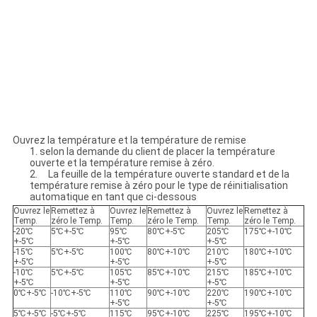
Ouvrez la température et la température de remise
1. selon la demande du client de placer la température
ouverte et la température remise à zéro.
2. La feuille de la température ouverte standard et de la
température remise à zéro pour le type de réinitialisation
automatique en tant que ci-dessous
Ouvrez le
Remettez à
Ouvrez le
Remettez à
Ouvrez le
Remettez à
Temp.
zéro le Temp.
Temp.
zéro le Temp.
Temp.
zéro le Temp.
-20℃
5℃+-5℃
95℃
80℃+-5℃
205℃
175℃+-10℃
+-5℃
+-5℃
+-5℃
-15℃
5℃+-5℃
100℃
80℃+-10℃
210℃
180℃+-10℃
+-5℃
+-5℃
+-5℃
-10℃
5℃+-5℃
105℃
85℃+-10℃
215℃
185℃+-10℃
+-5℃
+-5℃
+-5℃
0℃+-5℃
-10℃+-5℃
110℃
90℃+-10℃
220℃
190℃+-10℃
+-5℃
+-5℃
5℃+-5℃
-5℃+-5℃
115℃
95℃+-10℃
225℃
195℃+-10℃