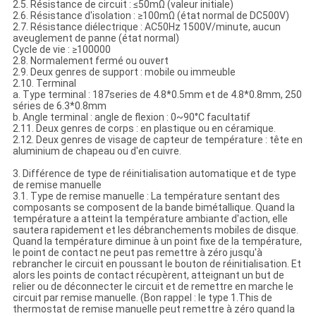
2.5. Résistance de circuit : ≤50mΩ (valeur initiale)
2.6. Résistance d'isolation : ≥100mΩ (état normal de DC500V)
2.7. Résistance diélectrique : AC50Hz 1500V/minute, aucun
aveuglement de panne (état normal)
Cycle de vie : ≥100000
2.8. Normalement fermé ou ouvert
2.9. Deux genres de support : mobile ou immeuble
2.10. Terminal
a. Type terminal : 187series de 4.8*0.5mm et de 4.8*0.8mm, 250
séries de 6.3*0.8mm
b. Angle terminal : angle de flexion : 0~90°C facultatif
2.11. Deux genres de corps : en plastique ou en céramique.
2.12. Deux genres de visage de capteur de température : tête en
aluminium de chapeau ou d'en cuivre.
3. Différence de type de réinitialisation automatique et de type
de remise manuelle
3.1. Type de remise manuelle : La température sentant des
composants se composent de la bande bimétallique. Quand la
température a atteint la température ambiante d'action, elle
sautera rapidement et les débranchements mobiles de disque.
Quand la température diminue à un point fixe de la température,
le point de contact ne peut pas remettre à zéro jusqu'à
rebrancher le circuit en poussant le bouton de réinitialisation. Et
alors les points de contact récupèrent, atteignant un but de
relier ou de déconnecter le circuit et de remettre en marche le
circuit par remise manuelle. (Bon rappel : le type 1.This de
thermostat de remise manuelle peut remettre à zéro quand la