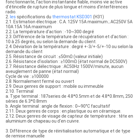
fonctionnante, l'action instantanée fiable, moins vie active
d'étincelle de rupture de plus longue et moins d'interférences
radio.
2.
les
spécifications du
thermostat
KSD301
(H31)
2.1. Estimation électrique : C.A. 125V 15A maximum ; AC250V 5A
10A 15A 16A maximum
2.2. La température d'action : -10~300 degré
2.3. Différence de la température de récupération et d'action :
10 à 25 degrés, ou selon la demande du client.
2.4. Déviation de la température : degré +-3/+-5/+-10 ou selon la
demande du client
2.5. Résistance de circuit : ≤50mΩ (valeur initiale)
2.6. Résistance d'isolation : ≥100mΩ (état normal de DC500V)
2.7. Résistance diélectrique : AC50Hz 1500V/minute, aucun
aveuglement de panne (état normal)
Cycle de vie : ≥100000
2.8. Normalement fermé ou ouvert
2.9. Deux genres de support : mobile ou immeuble
2.10. Terminal
a. Type terminal : 187series de 4.8*0.5mm et de 4.8*0.8mm, 250
séries de 6.3*0.8mm
b. Angle terminal : angle de flexion : 0~90°C facultatif
2.11. Deux genres de corps : en plastique ou en céramique.
2.12. Deux genres de visage de capteur de température : tête en
aluminium de chapeau ou d'en cuivre.
3. Différence de type de réinitialisation automatique et de type
de remise manuelle