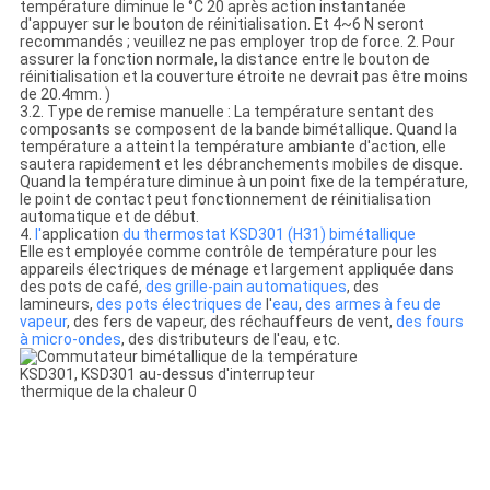
température diminue le °C 20 après action instantanée
d'appuyer sur le bouton de réinitialisation. Et 4~6 N seront
recommandés ; veuillez ne pas employer trop de force. 2. Pour
assurer la fonction normale, la distance entre le bouton de
réinitialisation et la couverture étroite ne devrait pas être moins
de 20.4mm. )
3.2. Type de remise manuelle : La température sentant des
composants se composent de la bande bimétallique. Quand la
température a atteint la température ambiante d'action, elle
sautera rapidement et les débranchements mobiles de disque.
Quand la température diminue à un point fixe de la température,
le point de contact peut fonctionnement de réinitialisation
automatique et de début.
4.
l'
application
du thermostat KSD301 (H31) bimétallique
Elle est employée comme contrôle de température pour les
appareils électriques de ménage et largement appliquée dans
des pots de café,
des grille-pain automatiques
, des
lamineurs,
des pots électriques de
l'
eau
,
des armes à feu de
vapeur
, des fers de vapeur, des réchauffeurs de vent,
des fours
à micro-ondes
, des distributeurs de l'eau, etc.