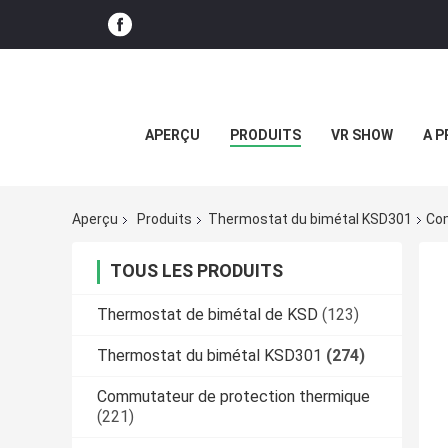
APERÇU
PRODUITS
VR SHOW
A P
Aperçu
Produits
Thermostat du bimétal KSD301
Com
TOUS LES PRODUITS
Thermostat de bimétal de KSD
(123)
Thermostat du bimétal KSD301
(274)
Commutateur de protection thermique
(221)