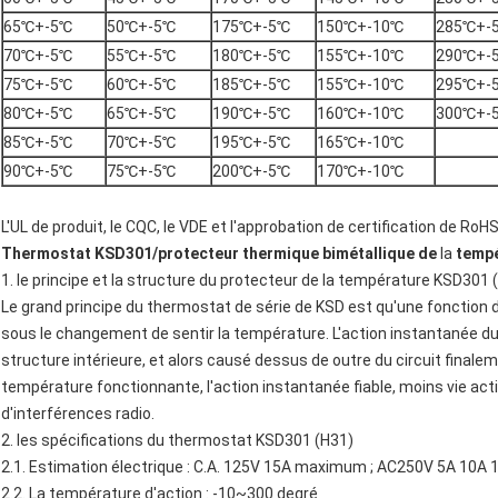
65℃+-5℃
50℃+-5℃
175℃+-5℃
150℃+-10℃
285℃+-
70℃+-5℃
55℃+-5℃
180℃+-5℃
155℃+-10℃
290℃+-
75℃+-5℃
60℃+-5℃
185℃+-5℃
155℃+-10℃
295℃+-
80℃+-5℃
65℃+-5℃
190℃+-5℃
160℃+-10℃
300℃+-
85℃+-5℃
70℃+-5℃
195℃+-5℃
165℃+-10℃
90℃+-5℃
75℃+-5℃
200℃+-5℃
170℃+-10℃
L'UL de produit, le CQC, le VDE et l'approbation de certification de RoHS
Thermostat KSD301
/
protecteur thermique bimétallique
de
la
tempé
1.
le
principe et
la
structure
du protecteur de
la
température KSD301 
Le grand principe du
thermostat de série de KSD
est qu'une fonction 
sous le changement de sentir la température. L'action instantanée du
structure intérieure, et alors causé dessus de outre du circuit finaleme
température fonctionnante, l'action instantanée fiable, moins vie acti
d'interférences radio.
2.
les
spécifications du
thermostat
KSD301
(H31)
2.1. Estimation électrique : C.A. 125V 15A maximum ; AC250V 5A 10
2.2. La température d'action : -10~300 degré