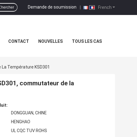
Demande de soumission
|
French
Chercher
CONTACT
NOUVELLES
TOUS LES CAS
e La Température KSD301
SD301, commutateur de la
uit:
DONGGUAN, CHINE
HENGHAO
UL CQC TUV ROHS