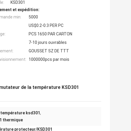
e:
KSD301
ement et expédition:
mande min:
5000
US$0.2-0.3 PER PC
ge:
PCS 1650 PAR CARTON
7-10 jours ouvrables
iement:
GOUSSET SZ DE TTT
ovisionnement:
1000000pcs par mois
mutateur de la température KSD301
 température ksd301
,
1 thermique
rature protecteur
/
KSD301