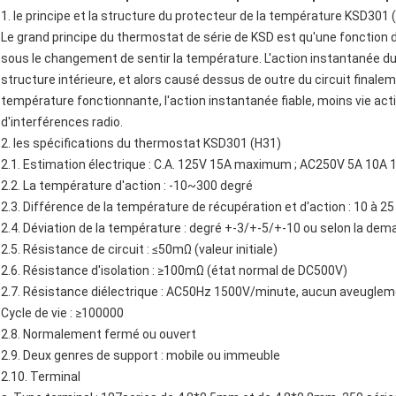
1.
le
principe et
la
structure
du protecteur de
la
température KSD301 
Le grand principe du
thermostat de série de KSD
est qu'une fonction 
sous le changement de sentir la température. L'action instantanée du
structure intérieure, et alors causé dessus de outre du circuit finaleme
température fonctionnante, l'action instantanée fiable, moins vie acti
d'interférences radio.
2.
les
spécifications du
thermostat
KSD301
(H31)
2.1. Estimation électrique : C.A. 125V 15A maximum ; AC250V 5A 10
2.2. La température d'action : -10~300 degré
2.3. Différence de la température de récupération et d'action : 10 à 25
2.4. Déviation de la température : degré +-3/+-5/+-10 ou selon la dem
2.5. Résistance de circuit : ≤50mΩ (valeur initiale)
2.6. Résistance d'isolation : ≥100mΩ (état normal de DC500V)
2.7. Résistance diélectrique : AC50Hz 1500V/minute, aucun aveuglem
Cycle de vie : ≥100000
2.8. Normalement fermé ou ouvert
2.9. Deux genres de support : mobile ou immeuble
2.10. Terminal