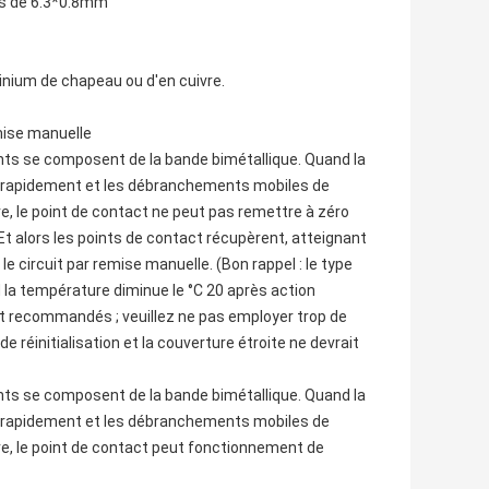
es de 6.3*0.8mm
inium de chapeau ou d'en cuivre.
emise manuelle
ts se composent de la bande bimétallique. Quand la
ra rapidement et les débranchements mobiles de
e, le point de contact ne peut pas remettre à zéro
. Et alors les points de contact récupèrent, atteignant
le circuit par remise manuelle. (Bon rappel : le type
la température diminue le °C 20 après action
ont recommandés ; veuillez ne pas employer trop de
e réinitialisation et la couverture étroite ne devrait
ts se composent de la bande bimétallique. Quand la
ra rapidement et les débranchements mobiles de
re, le point de contact peut fonctionnement de