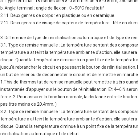
a. Type terminal : 187series de 4.8*0.5mm et de 4.8*0.8mm, 250 séri
b. Angle terminal : angle de flexion : 0~90°C facultatif
2.11. Deux genres de corps : en plastique ou en céramique.
2.12. Deux genres de visage de capteur de température : tête en alum
3. Différence de type de réinitialisation automatique et de type de r
3.1. Type de remise manuelle : La température sentant des composan
température a atteint la température ambiante d'action, elle saute
disque. Quand la température diminue à un point fixe de la températur
jusqu'à rebrancher le circuit en poussant le bouton de réinitialisation
un but de relier ou de déconnecter le circuit et de remettre en marche 
1.This de thermostat de remise manuelle peut remettre à zéro quand 
instantanée d'appuyer sur le bouton de réinitialisation. Et 4~6 N ser
force. 2. Pour assurer la fonction normale, la distance entre le bouton d
pas être moins de 20.4mm. )
3.2. Type de remise manuelle : La température sentant des composan
température a atteint la température ambiante d'action, elle saute
disque. Quand la température diminue à un point fixe de la températu
réinitialisation automatique et de début.