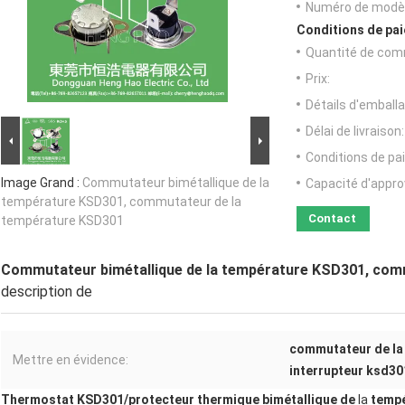
Numéro de modèl
Conditions de pai
Quantité de com
Prix:
Détails d'emballa
Délai de livraison:
Conditions de pa
Image Grand :
Commutateur bimétallique de la
Capacité d'appr
température KSD301, commutateur de la
Contact
température KSD301
Commutateur bimétallique de la température KSD301, com
description de
commutateur de la
Mettre en évidence:
interrupteur ksd30
Thermostat KSD301
/
protecteur thermique bimétallique
de
la
tempé