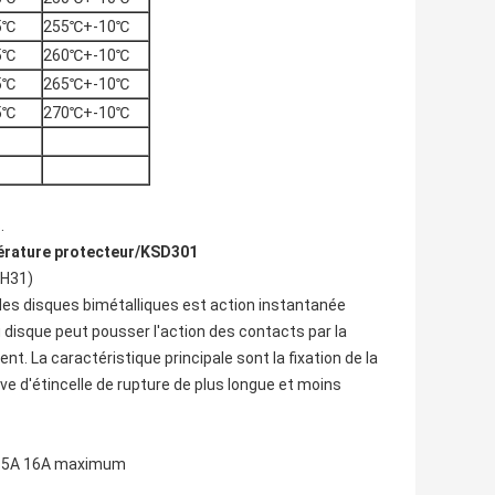
5℃
255℃+-10℃
5℃
260℃+-10℃
5℃
265℃+-10℃
5℃
270℃+-10℃
.
rature protecteur
/
KSD301
(H31)
des disques bimétalliques est action instantanée
 disque peut pousser l'action des contacts par la
nt. La caractéristique principale sont la fixation de la
ve d'étincelle de rupture de plus longue et moins
A 15A 16A maximum