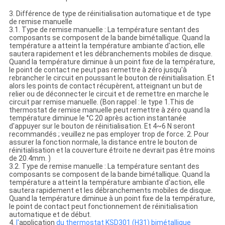
3. Différence de type de réinitialisation automatique et de type
de remise manuelle
3.1. Type de remise manuelle : La température sentant des
composants se composent de la bande bimétallique. Quand la
température a atteint la température ambiante d'action, elle
sautera rapidement et les débranchements mobiles de disque.
Quand la température diminue à un point fixe de la température,
le point de contact ne peut pas remettre à zéro jusqu'à
rebrancher le circuit en poussant le bouton de réinitialisation. Et
alors les points de contact récupèrent, atteignant un but de
relier ou de déconnecter le circuit et de remettre en marche le
circuit par remise manuelle. (Bon rappel : le type 1.This de
thermostat de remise manuelle peut remettre à zéro quand la
température diminue le °C 20 après action instantanée
d'appuyer sur le bouton de réinitialisation. Et 4~6 N seront
recommandés ; veuillez ne pas employer trop de force. 2. Pour
assurer la fonction normale, la distance entre le bouton de
réinitialisation et la couverture étroite ne devrait pas être moins
de 20.4mm. )
3.2. Type de remise manuelle : La température sentant des
composants se composent de la bande bimétallique. Quand la
température a atteint la température ambiante d'action, elle
sautera rapidement et les débranchements mobiles de disque.
Quand la température diminue à un point fixe de la température,
le point de contact peut fonctionnement de réinitialisation
automatique et de début.
4.
l'
application
du thermostat KSD301 (H31) bimétallique