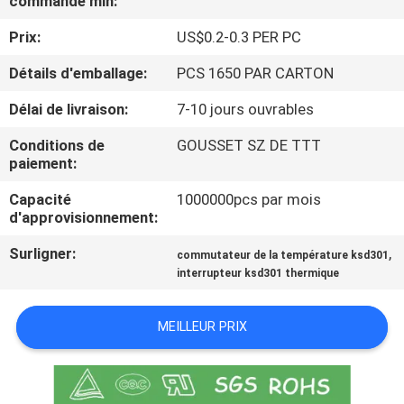
commande min:
Prix:
US$0.2-0.3 PER PC
VISITE
D'USINE
Détails d'emballage:
PCS 1650 PAR CARTON
Délai de livraison:
7-10 jours ouvrables
CONTRÔLE
Conditions de
GOUSSET SZ DE TTT
DE
paiement:
LA
Capacité
1000000pcs par mois
d'approvisionnement:
QUALITÉ
Surligner:
,
commutateur de la température ksd301
interrupteur ksd301 thermique
CONTACT
MEILLEUR PRIX
NOUVELLES
TOUS