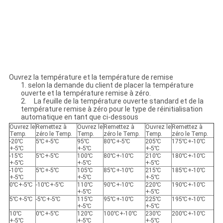
Ouvrez la température et la température de remise
1. selon la demande du client de placer la température
ouverte et la température remise à zéro.
2. La feuille de la température ouverte standard et de la
température remise à zéro pour le type de réinitialisation
automatique en tant que ci-dessous
Ouvrez le
Remettez à
Ouvrez le
Remettez à
Ouvrez le
Remettez à
Temp.
zéro le Temp.
Temp.
zéro le Temp.
Temp.
zéro le Temp.
-20℃
5℃+-5℃
95℃
80℃+-5℃
205℃
175℃+-10℃
+-5℃
+-5℃
+-5℃
-15℃
5℃+-5℃
100℃
80℃+-10℃
210℃
180℃+-10℃
+-5℃
+-5℃
+-5℃
-10℃
5℃+-5℃
105℃
85℃+-10℃
215℃
185℃+-10℃
+-5℃
+-5℃
+-5℃
0℃+-5℃
-10℃+-5℃
110℃
90℃+-10℃
220℃
190℃+-10℃
+-5℃
+-5℃
5℃+-5℃
-5℃+-5℃
115℃
95℃+-10℃
225℃
195℃+-10℃
+-5℃
+-5℃
10℃
0℃+-5℃
120℃
100℃+-10℃
230℃
200℃+-10℃
+-5℃
+-5℃
+-5℃