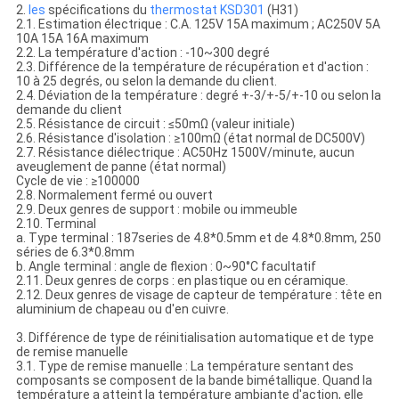
2.
les
spécifications du
thermostat
KSD301
(H31)
2.1. Estimation électrique : C.A. 125V 15A maximum ; AC250V 5A
10A 15A 16A maximum
2.2. La température d'action : -10~300 degré
2.3. Différence de la température de récupération et d'action :
10 à 25 degrés, ou selon la demande du client.
2.4. Déviation de la température : degré +-3/+-5/+-10 ou selon la
demande du client
2.5. Résistance de circuit : ≤50mΩ (valeur initiale)
2.6. Résistance d'isolation : ≥100mΩ (état normal de DC500V)
2.7. Résistance diélectrique : AC50Hz 1500V/minute, aucun
aveuglement de panne (état normal)
Cycle de vie : ≥100000
2.8. Normalement fermé ou ouvert
2.9. Deux genres de support : mobile ou immeuble
2.10. Terminal
a. Type terminal : 187series de 4.8*0.5mm et de 4.8*0.8mm, 250
séries de 6.3*0.8mm
b. Angle terminal : angle de flexion : 0~90°C facultatif
2.11. Deux genres de corps : en plastique ou en céramique.
2.12. Deux genres de visage de capteur de température : tête en
aluminium de chapeau ou d'en cuivre.
3. Différence de type de réinitialisation automatique et de type
de remise manuelle
3.1. Type de remise manuelle : La température sentant des
composants se composent de la bande bimétallique. Quand la
température a atteint la température ambiante d'action, elle