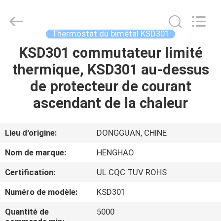
2026
Dongguan
Heng
Hao
Electric
Thermostat du bimétal KSD301
Co.,
Ltd.
All
KSD301 commutateur limité
APERÇU
Rights
Reserved.
thermique, KSD301 au-dessus
PRODUITS
de protecteur de courant
ascendant de la chaleur
VR
SHOW
Lieu d'origine:
DONGGUAN, CHINE
Nom de marque:
HENGHAO
A
Certification:
UL CQC TUV ROHS
PROPOS
Numéro de modèle:
KSD301
DE
NOUS
Quantité de
5000