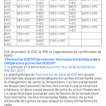
+-5℃
+-5℃
+-5℃
65℃
50℃+-5℃
175℃
150℃+-10℃
285℃
255℃+-10℃
+-5℃
+-5℃
+-5℃
70℃
55℃+-5℃
180℃
155℃+-10℃
290℃
260℃+-10℃
+-5℃
+-5℃
+-5℃
75℃
60℃+-5℃
185℃
155℃+-10℃
295℃
265℃+-10℃
+-5℃
+-5℃
+-5℃
80℃
65℃+-5℃
190℃
160℃+-10℃
300℃
270℃+-10℃
+-5℃
+-5℃
+-5℃
85℃
70℃+-5℃
195℃
165℃+-10℃
+-5℃
+-5℃
90℃
75℃+-5℃
200℃
170℃+-10℃
+-5℃
+-5℃
L'UL de produit, le CQC, le VDE et l'approbation de certification de
RoHS.
Thermostat KSD301
/
protecteur thermique bimétallique
de
la
température protecteur
/
KSD301
1.
le
principe et
la
structure
du protecteur de
la
température
KSD301 (H31)
Le grand principe du
thermostat de série de KSD
est qu'une
fonction des disques bimétalliques est action instantanée sous
le changement de sentir la température. L'action instantanée
du disque peut pousser l'action des contacts par la structure
intérieure, et alors causé dessus de outre du circuit finalement.
La caractéristique principale sont la fixation de la température
fonctionnante, l'action instantanée fiable, moins vie active
d'étincelle de rupture de plus longue et moins d'interférences
radio.