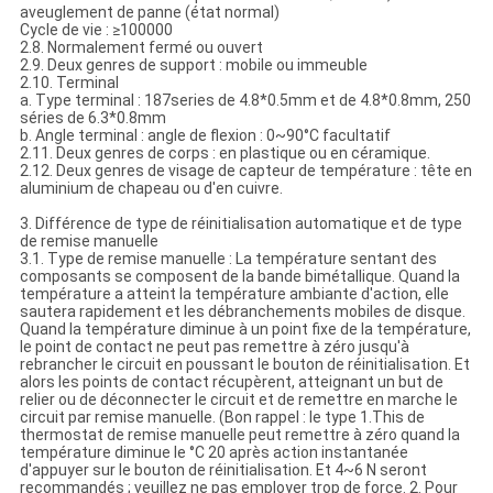
aveuglement de panne (état normal)
Cycle de vie : ≥100000
2.8. Normalement fermé ou ouvert
2.9. Deux genres de support : mobile ou immeuble
2.10. Terminal
a. Type terminal : 187series de 4.8*0.5mm et de 4.8*0.8mm, 250
séries de 6.3*0.8mm
b. Angle terminal : angle de flexion : 0~90°C facultatif
2.11. Deux genres de corps : en plastique ou en céramique.
2.12. Deux genres de visage de capteur de température : tête en
aluminium de chapeau ou d'en cuivre.
3. Différence de type de réinitialisation automatique et de type
de remise manuelle
3.1. Type de remise manuelle : La température sentant des
composants se composent de la bande bimétallique. Quand la
température a atteint la température ambiante d'action, elle
sautera rapidement et les débranchements mobiles de disque.
Quand la température diminue à un point fixe de la température,
le point de contact ne peut pas remettre à zéro jusqu'à
rebrancher le circuit en poussant le bouton de réinitialisation. Et
alors les points de contact récupèrent, atteignant un but de
relier ou de déconnecter le circuit et de remettre en marche le
circuit par remise manuelle. (Bon rappel : le type 1.This de
thermostat de remise manuelle peut remettre à zéro quand la
température diminue le °C 20 après action instantanée
d'appuyer sur le bouton de réinitialisation. Et 4~6 N seront
recommandés ; veuillez ne pas employer trop de force. 2. Pour