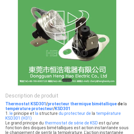
LES
CAS
PLAN
DU
SITE
PRIVACY
POLICY
Description de produit
Thermostat KSD301
/
protecteur thermique bimétallique
de
la
température protecteur
/
KSD301
1.
le
principe et
la
structure
du protecteur de
la
température
KSD301 (H31)
Le grand principe du
thermostat de série de KSD
est qu'une
fonction des disques bimétalliques est action instantanée sous
le changement de sentir la température. L'action instantanée