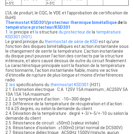
+-5℃
+-5℃
L'UL de produit, le CQC, le VDE et l'approbation de certification de
RoHS.
Thermostat KSD301
/
protecteur thermique bimétallique
de
la
température protecteur
/
KSD301
1.
le
principe et
la
structure
du protecteur de
la
température
KSD301 (H31)
Le grand principe du
thermostat de série de KSD
est qu'une
fonction des disques bimétalliques est action instantanée sous
le changement de sentir la température. L'action instantanée
du disque peut pousser l'action des contacts par la structure
intérieure, et alors causé dessus de outre du circuit finalement.
La caractéristique principale sont la fixation de la température
fonctionnante, l'action instantanée fiable, moins vie active
d'étincelle de rupture de plus longue et moins d'interférences
radio.
2.
les
spécifications du
thermostat
KSD301
(H31)
2.1. Estimation électrique : C.A. 125V 15A maximum ; AC250V 5A
10A 15A 16A maximum
2.2. La température d'action : -10~300 degré
2.3. Différence de la température de récupération et d'action :
10 à 25 degrés, ou selon la demande du client.
2.4. Déviation de la température : degré +-3/+-5/+-10 ou selon la
demande du client
2.5. Résistance de circuit : ≤50mΩ (valeur initiale)
2.6. Résistance d'isolation : ≥100mΩ (état normal de DC500V)
2.7. Résistance diélectrique : AC50Hz 1500V/minute, aucun