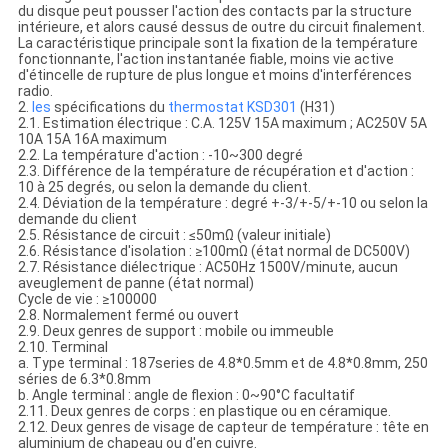
du disque peut pousser l'action des contacts par la structure
intérieure, et alors causé dessus de outre du circuit finalement.
La caractéristique principale sont la fixation de la température
fonctionnante, l'action instantanée fiable, moins vie active
d'étincelle de rupture de plus longue et moins d'interférences
radio.
2.
les
spécifications du
thermostat
KSD301
(H31)
2.1. Estimation électrique : C.A. 125V 15A maximum ; AC250V 5A
10A 15A 16A maximum
2.2. La température d'action : -10~300 degré
2.3. Différence de la température de récupération et d'action :
10 à 25 degrés, ou selon la demande du client.
2.4. Déviation de la température : degré +-3/+-5/+-10 ou selon la
demande du client
2.5. Résistance de circuit : ≤50mΩ (valeur initiale)
2.6. Résistance d'isolation : ≥100mΩ (état normal de DC500V)
2.7. Résistance diélectrique : AC50Hz 1500V/minute, aucun
aveuglement de panne (état normal)
Cycle de vie : ≥100000
2.8. Normalement fermé ou ouvert
2.9. Deux genres de support : mobile ou immeuble
2.10. Terminal
a. Type terminal : 187series de 4.8*0.5mm et de 4.8*0.8mm, 250
séries de 6.3*0.8mm
b. Angle terminal : angle de flexion : 0~90°C facultatif
2.11. Deux genres de corps : en plastique ou en céramique.
2.12. Deux genres de visage de capteur de température : tête en
aluminium de chapeau ou d'en cuivre.