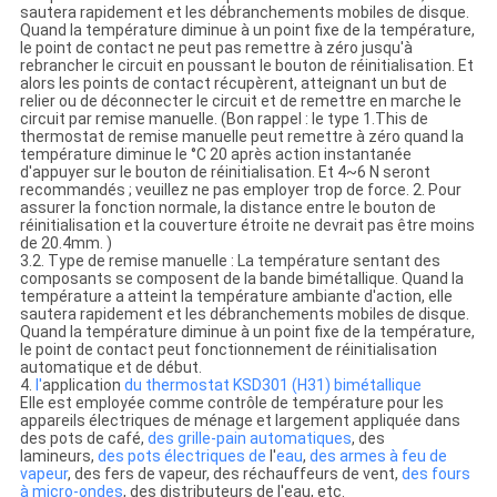
sautera rapidement et les débranchements mobiles de disque.
Quand la température diminue à un point fixe de la température,
le point de contact ne peut pas remettre à zéro jusqu'à
rebrancher le circuit en poussant le bouton de réinitialisation. Et
alors les points de contact récupèrent, atteignant un but de
relier ou de déconnecter le circuit et de remettre en marche le
circuit par remise manuelle. (Bon rappel : le type 1.This de
thermostat de remise manuelle peut remettre à zéro quand la
température diminue le °C 20 après action instantanée
d'appuyer sur le bouton de réinitialisation. Et 4~6 N seront
recommandés ; veuillez ne pas employer trop de force. 2. Pour
assurer la fonction normale, la distance entre le bouton de
réinitialisation et la couverture étroite ne devrait pas être moins
de 20.4mm. )
3.2. Type de remise manuelle : La température sentant des
composants se composent de la bande bimétallique. Quand la
température a atteint la température ambiante d'action, elle
sautera rapidement et les débranchements mobiles de disque.
Quand la température diminue à un point fixe de la température,
le point de contact peut fonctionnement de réinitialisation
automatique et de début.
4.
l'
application
du thermostat KSD301 (H31) bimétallique
Elle est employée comme contrôle de température pour les
appareils électriques de ménage et largement appliquée dans
des pots de café,
des grille-pain automatiques
, des
lamineurs,
des pots électriques de
l'
eau
,
des armes à feu de
vapeur
, des fers de vapeur, des réchauffeurs de vent,
des fours
à micro-ondes
, des distributeurs de l'eau, etc.