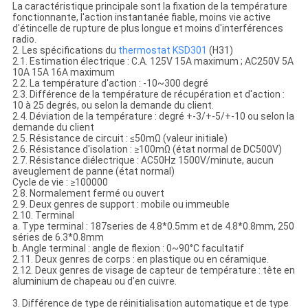
La caractéristique principale sont la fixation de la température
fonctionnante, l'action instantanée fiable, moins vie active
d'étincelle de rupture de plus longue et moins d'interférences
radio.
2. Les spécifications du
thermostat
KSD301
(H31)
2.1. Estimation électrique : C.A. 125V 15A maximum ; AC250V 5A
10A 15A 16A maximum
2.2. La température d'action : -10~300 degré
2.3. Différence de la température de récupération et d'action :
10 à 25 degrés, ou selon la demande du client.
2.4. Déviation de la température : degré +-3/+-5/+-10 ou selon la
demande du client
2.5. Résistance de circuit : ≤50mΩ (valeur initiale)
2.6. Résistance d'isolation : ≥100mΩ (état normal de DC500V)
2.7. Résistance diélectrique : AC50Hz 1500V/minute, aucun
aveuglement de panne (état normal)
Cycle de vie : ≥100000
2.8. Normalement fermé ou ouvert
2.9. Deux genres de support : mobile ou immeuble
2.10. Terminal
a. Type terminal : 187series de 4.8*0.5mm et de 4.8*0.8mm, 250
séries de 6.3*0.8mm
b. Angle terminal : angle de flexion : 0~90°C facultatif
2.11. Deux genres de corps : en plastique ou en céramique.
2.12. Deux genres de visage de capteur de température : tête en
aluminium de chapeau ou d'en cuivre.
3. Différence de type de réinitialisation automatique et de type