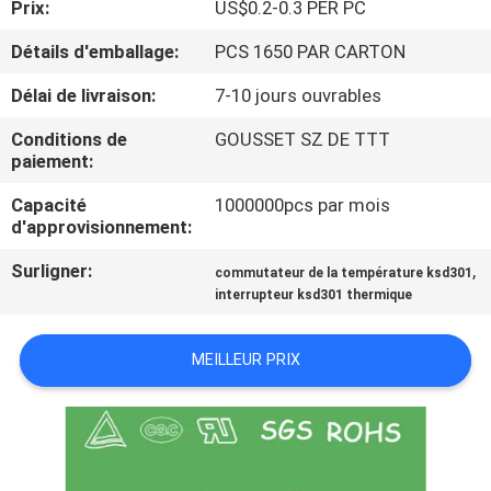
Prix:
US$0.2-0.3 PER PC
VISITE
Détails d'emballage:
PCS 1650 PAR CARTON
D'USINE
Délai de livraison:
7-10 jours ouvrables
Conditions de
GOUSSET SZ DE TTT
CONTRÔLE
paiement:
DE
Capacité
1000000pcs par mois
d'approvisionnement:
LA
QUALITÉ
Surligner:
,
commutateur de la température ksd301
interrupteur ksd301 thermique
CONTACT
MEILLEUR PRIX
NOUVELLES
TOUS