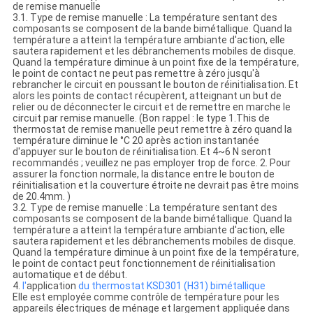
de remise manuelle
3.1. Type de remise manuelle : La température sentant des
composants se composent de la bande bimétallique. Quand la
température a atteint la température ambiante d'action, elle
sautera rapidement et les débranchements mobiles de disque.
Quand la température diminue à un point fixe de la température,
le point de contact ne peut pas remettre à zéro jusqu'à
rebrancher le circuit en poussant le bouton de réinitialisation. Et
alors les points de contact récupèrent, atteignant un but de
relier ou de déconnecter le circuit et de remettre en marche le
circuit par remise manuelle. (Bon rappel : le type 1.This de
thermostat de remise manuelle peut remettre à zéro quand la
température diminue le °C 20 après action instantanée
d'appuyer sur le bouton de réinitialisation. Et 4~6 N seront
recommandés ; veuillez ne pas employer trop de force. 2. Pour
assurer la fonction normale, la distance entre le bouton de
réinitialisation et la couverture étroite ne devrait pas être moins
de 20.4mm. )
3.2. Type de remise manuelle : La température sentant des
composants se composent de la bande bimétallique. Quand la
température a atteint la température ambiante d'action, elle
sautera rapidement et les débranchements mobiles de disque.
Quand la température diminue à un point fixe de la température,
le point de contact peut fonctionnement de réinitialisation
automatique et de début.
4.
l'
application
du thermostat KSD301 (H31) bimétallique
Elle est employée comme contrôle de température pour les
appareils électriques de ménage et largement appliquée dans