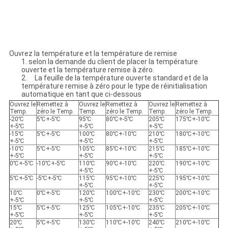
Ouvrez la température et la température de remise
1. selon la demande du client de placer la température
ouverte et la température remise à zéro.
2. La feuille de la température ouverte standard et de la
température remise à zéro pour le type de réinitialisation
automatique en tant que ci-dessous
Ouvrez le
Remettez à
Ouvrez le
Remettez à
Ouvrez le
Remettez à
Temp.
zéro le Temp.
Temp.
zéro le Temp.
Temp.
zéro le Temp.
-20℃
5℃+-5℃
95℃
80℃+-5℃
205℃
175℃+-10℃
+-5℃
+-5℃
+-5℃
-15℃
5℃+-5℃
100℃
80℃+-10℃
210℃
180℃+-10℃
+-5℃
+-5℃
+-5℃
-10℃
5℃+-5℃
105℃
85℃+-10℃
215℃
185℃+-10℃
+-5℃
+-5℃
+-5℃
0℃+-5℃
-10℃+-5℃
110℃
90℃+-10℃
220℃
190℃+-10℃
+-5℃
+-5℃
5℃+-5℃
-5℃+-5℃
115℃
95℃+-10℃
225℃
195℃+-10℃
+-5℃
+-5℃
10℃
0℃+-5℃
120℃
100℃+-10℃
230℃
200℃+-10℃
+-5℃
+-5℃
+-5℃
15℃
5℃+-5℃
125℃
105℃+-10℃
235℃
205℃+-10℃
+-5℃
+-5℃
+-5℃
20℃
5℃+-5℃
130℃
110℃+-10℃
240℃
210℃+-10℃