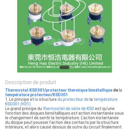
LES
CAS
PLAN
DU
SITE
PRIVACY
POLICY
Description de produit
Thermostat KSD301
/
protecteur thermique bimétallique
de
la
température protecteur
/
KSD301
1. Le principe et
la
structure
du protecteur de
la
température
KSD301 (H31)
Le grand principe du
thermostat de série de KSD
est qu'une
fonction des disques bimétalliques est action instantanée sous
le changement de sentir la température. L'action instantanée
du disque peut pousser l'action des contacts par la structure
intérieure, et alors causé dessus de outre du circuit finalement.