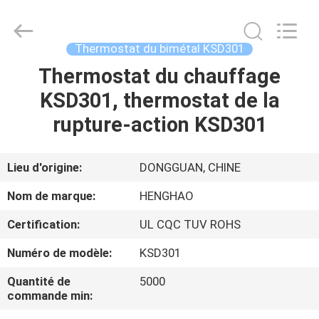
2025
Dongguan
Heng
Hao
Electric
Thermostat du bimétal KSD301
Co.,
Ltd.
All
Thermostat du chauffage
APERÇU
Rights
Reserved.
KSD301, thermostat de la
PRODUITS
rupture-action KSD301
VR
Lieu d'origine:
DONGGUAN, CHINE
SHOW
Nom de marque:
HENGHAO
Certification:
UL CQC TUV ROHS
A
Numéro de modèle:
KSD301
PROPOS
DE
Quantité de
5000
commande min:
NOUS