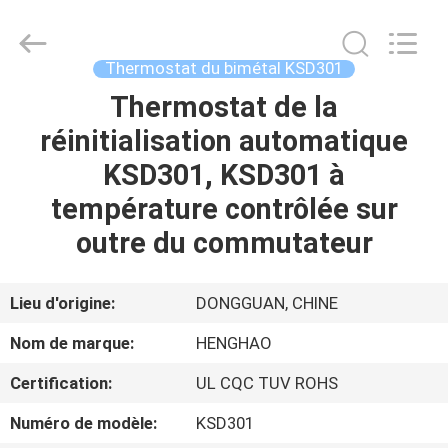
2025
Dongguan
Heng
Hao
Electric
Thermostat du bimétal KSD301
Co.,
Ltd.
All
Thermostat de la
APERÇU
Rights
Reserved.
réinitialisation automatique
PRODUITS
KSD301, KSD301 à
température contrôlée sur
VR
outre du commutateur
SHOW
Lieu d'origine:
DONGGUAN, CHINE
A
Nom de marque:
HENGHAO
PROPOS
Certification:
UL CQC TUV ROHS
DE
Numéro de modèle:
KSD301
NOUS