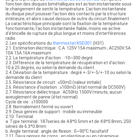
fonction des disques bimétalliques est action instantanée sous
le changement de sentir la température. L'action instantanée
du disque peut pousser l'action des contacts par la structure
intérieure, et alors causé dessus de outre du circuit finalement.
La caractéristique principale sont la fixation de la température
fonctionnante, l'action instantanée fiable, moins vie active
d'étincelle de rupture de plus longue et moins d'interférences
radio.
2. Les spécifications du
thermostat
KSD301
(H31)
2.1. Estimation électrique : C.A. 125V 15A maximum ; AC250V 5A
10A 15A 16A maximum
2.2. La température d'action : -10~300 degré
2.3. Différence de la température de récupération et d'action :
10 à 25 degrés, ou selon la demande du client.
2.4. Déviation de la température : degré +-3/+-5/+-10 ou selon la
demande du client
2.5. Résistance de circuit : ≤50mΩ (valeur initiale)
2.6. Résistance d'isolation : ≥100mΩ (état normal de DC500V)
2.7. Résistance diélectrique : AC50Hz 1500V/minute, aucun
aveuglement de panne (état normal)
Cycle de vie : ≥100000
2.8. Normalement fermé ou ouvert
2.9. Deux genres de support : mobile ou immeuble
2.10. Terminal
a. Type terminal : 187series de 4.8*0.5mm et de 4.8*0.8mm, 250
séries de 6.3*0.8mm
b. Angle terminal : angle de flexion : 0~90°C facultatif
2.11. Deux genres de corps : en plastique ou en céramique.