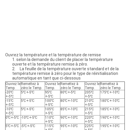
Ouvrez la température et la température de remise
1. selon la demande du client de placer la température
ouverte et la température remise à zéro.
2. La feuille de la température ouverte standard et de la
température remise à zéro pour le type de réinitialisation
automatique en tant que ci-dessous
Ouvrez le
Remettez à
Ouvrez le
Remettez à
Ouvrez le
Remettez à
Temp.
zéro le Temp.
Temp.
zéro le Temp.
Temp.
zéro le Temp.
-20℃
5℃+-5℃
95℃
80℃+-5℃
205℃
175℃+-10℃
+-5℃
+-5℃
+-5℃
-15℃
5℃+-5℃
100℃
80℃+-10℃
210℃
180℃+-10℃
+-5℃
+-5℃
+-5℃
-10℃
5℃+-5℃
105℃
85℃+-10℃
215℃
185℃+-10℃
+-5℃
+-5℃
+-5℃
0℃+-5℃
-10℃+-5℃
110℃
90℃+-10℃
220℃
190℃+-10℃
+-5℃
+-5℃
5℃+-5℃
-5℃+-5℃
115℃
95℃+-10℃
225℃
195℃+-10℃