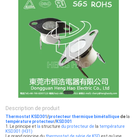
LES
CAS
PLAN
DU
SITE
PRIVACY
POLICY
Description de produit
Thermostat KSD301
/
protecteur thermique bimétallique
de
la
température protecteur
/
KSD301
1. Le principe et
la
structure
du protecteur de
la
température
KSD301 (H31)
Le grand principe du
thermostat de série de KSD
est qu'une