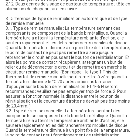
2.12. Deux genres de visage de capteur de température : tête en
aluminium de chapeau ou d'en cuivre.
3. Différence de type de réinitialisation automatique et de type
de remise manuelle
3.1. Type de remise manuelle : La température sentant des
composants se composent de la bande bimétallique. Quand la
température a atteint la température ambiante d'action, elle
sautera rapidement et les débranchements mobiles de disque.
Quand la température diminue à un point fixe de la température,
le point de contact ne peut pas remettre à zéro jusqu'à
rebrancher le circuit en poussant le bouton de réinitialisation. Et
alors les points de contact récupèrent, atteignant un but de
relier ou de déconnecter le circuit et de remettre en marche le
circuit par remise manuelle. (Bon rappel : le type 1.This de
thermostat de remise manuelle peut remettre à zéro quand la
température diminue le °C 20 après action instantanée
d'appuyer sur le bouton de réinitialisation. Et 4~6 N seront
recommandés ; veuillez ne pas employer trop de force. 2. Pour
assurer la fonction normale, la distance entre le bouton de
réinitialisation et la couverture étroite ne devrait pas être moins
de 20.4mm. )
3.2. Type de remise manuelle : La température sentant des
composants se composent de la bande bimétallique. Quand la
température a atteint la température ambiante d'action, elle
sautera rapidement et les débranchements mobiles de disque.
Quand la température diminue à un point fixe de la température,
le point de contact peut fonctionnement de réinitialisation