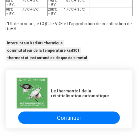
85℃
70℃+-5℃
195℃
165℃+-10℃
+-5℃
+-5℃
90℃
75℃+-5℃
200℃
170℃+-10℃
+-5℃
+-5℃
L'UL de produit, le CQC, le VDE et l'approbation de certification de
RoHS.
interrupteur ksd301 thermique
commutateur de la température ksd301
thermostat instantané de disque de bimétal
Le thermostat de la
réinitialisation automatique
KSD301, la température KSD301 a
découpé le commutateur
Continuer