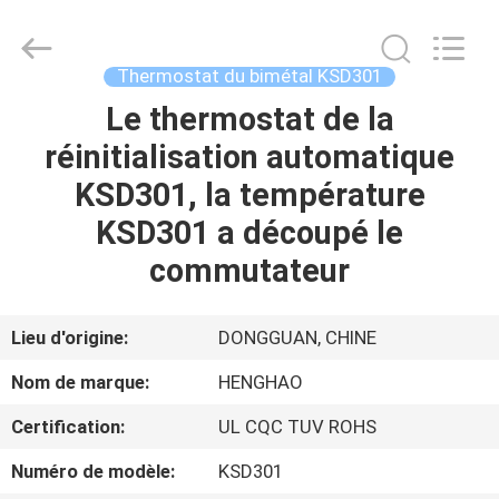
2026
Dongguan
Heng
Hao
Electric
Thermostat du bimétal KSD301
Co.,
Ltd.
All
Le thermostat de la
APERÇU
Rights
Reserved.
réinitialisation automatique
PRODUITS
KSD301, la température
KSD301 a découpé le
VR
commutateur
SHOW
Lieu d'origine:
DONGGUAN, CHINE
A
Nom de marque:
HENGHAO
PROPOS
Certification:
UL CQC TUV ROHS
DE
Numéro de modèle:
KSD301
NOUS