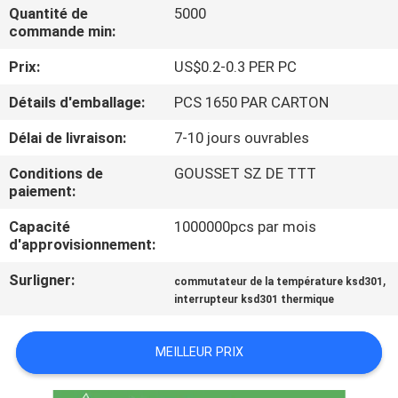
Quantité de
5000
commande min:
VISITE
Prix:
US$0.2-0.3 PER PC
D'USINE
Détails d'emballage:
PCS 1650 PAR CARTON
CONTRÔLE
Délai de livraison:
7-10 jours ouvrables
DE
Conditions de
GOUSSET SZ DE TTT
LA
paiement:
QUALITÉ
Capacité
1000000pcs par mois
d'approvisionnement:
CONTACT
Surligner:
,
commutateur de la température ksd301
interrupteur ksd301 thermique
NOUVELLES
MEILLEUR PRIX
TOUS