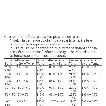
Ouvrez la température et la température de remise
1. selon la demande du client de placer la température
ouverte et la température remise à zéro.
2. La feuille de la température ouverte standard et de la
température remise à zéro pour le type de réinitialisation
automatique en tant que ci-dessous
Ouvrez le
Remettez à
Ouvrez le
Remettez à
Ouvrez le
Remettez à
Temp.
zéro le Temp.
Temp.
zéro le Temp.
Temp.
zéro le Temp.
-20℃
5℃+-5℃
95℃
80℃+-5℃
205℃
175℃+-10℃
+-5℃
+-5℃
+-5℃
-15℃
5℃+-5℃
100℃
80℃+-10℃
210℃
180℃+-10℃
+-5℃
+-5℃
+-5℃
-10℃
5℃+-5℃
105℃
85℃+-10℃
215℃
185℃+-10℃
+-5℃
+-5℃
+-5℃
0℃+-5℃
-10℃+-5℃
110℃
90℃+-10℃
220℃
190℃+-10℃
+-5℃
+-5℃
5℃+-5℃
-5℃+-5℃
115℃
95℃+-10℃
225℃
195℃+-10℃
+-5℃
+-5℃
10℃
0℃+-5℃
120℃
100℃+-10℃
230℃
200℃+-10℃
+-5℃
+-5℃
+-5℃