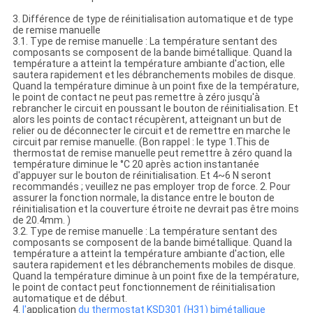
3. Différence de type de réinitialisation automatique et de type
de remise manuelle
3.1. Type de remise manuelle : La température sentant des
composants se composent de la bande bimétallique. Quand la
température a atteint la température ambiante d'action, elle
sautera rapidement et les débranchements mobiles de disque.
Quand la température diminue à un point fixe de la température,
le point de contact ne peut pas remettre à zéro jusqu'à
rebrancher le circuit en poussant le bouton de réinitialisation. Et
alors les points de contact récupèrent, atteignant un but de
relier ou de déconnecter le circuit et de remettre en marche le
circuit par remise manuelle. (Bon rappel : le type 1.This de
thermostat de remise manuelle peut remettre à zéro quand la
température diminue le °C 20 après action instantanée
d'appuyer sur le bouton de réinitialisation. Et 4~6 N seront
recommandés ; veuillez ne pas employer trop de force. 2. Pour
assurer la fonction normale, la distance entre le bouton de
réinitialisation et la couverture étroite ne devrait pas être moins
de 20.4mm. )
3.2. Type de remise manuelle : La température sentant des
composants se composent de la bande bimétallique. Quand la
température a atteint la température ambiante d'action, elle
sautera rapidement et les débranchements mobiles de disque.
Quand la température diminue à un point fixe de la température,
le point de contact peut fonctionnement de réinitialisation
automatique et de début.
4.
l'
application
du thermostat KSD301 (H31) bimétallique