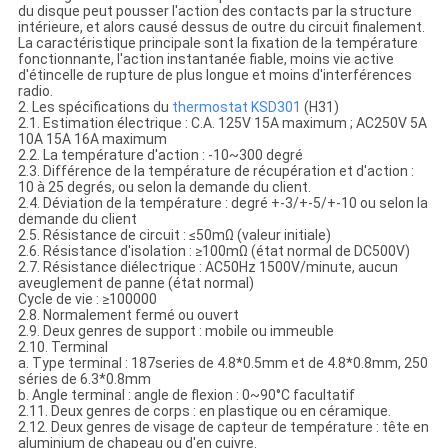
du disque peut pousser l'action des contacts par la structure
intérieure, et alors causé dessus de outre du circuit finalement.
La caractéristique principale sont la fixation de la température
fonctionnante, l'action instantanée fiable, moins vie active
d'étincelle de rupture de plus longue et moins d'interférences
radio.
2. Les spécifications du
thermostat
KSD301
(H31)
2.1. Estimation électrique : C.A. 125V 15A maximum ; AC250V 5A
10A 15A 16A maximum
2.2. La température d'action : -10~300 degré
2.3. Différence de la température de récupération et d'action :
10 à 25 degrés, ou selon la demande du client.
2.4. Déviation de la température : degré +-3/+-5/+-10 ou selon la
demande du client
2.5. Résistance de circuit : ≤50mΩ (valeur initiale)
2.6. Résistance d'isolation : ≥100mΩ (état normal de DC500V)
2.7. Résistance diélectrique : AC50Hz 1500V/minute, aucun
aveuglement de panne (état normal)
Cycle de vie : ≥100000
2.8. Normalement fermé ou ouvert
2.9. Deux genres de support : mobile ou immeuble
2.10. Terminal
a. Type terminal : 187series de 4.8*0.5mm et de 4.8*0.8mm, 250
séries de 6.3*0.8mm
b. Angle terminal : angle de flexion : 0~90°C facultatif
2.11. Deux genres de corps : en plastique ou en céramique.
2.12. Deux genres de visage de capteur de température : tête en
aluminium de chapeau ou d'en cuivre.