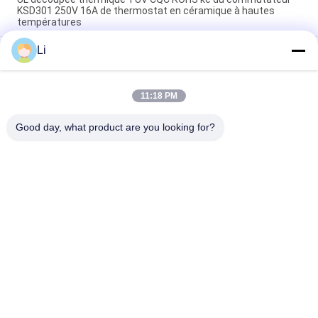
KSD301 250V 16A de thermostat en céramique à hautes
températures
Li
Thermostats instantanés d'action de disque bimétallique,
commutateur de commande limité de basse température
H31 250V 10 13C
11:18 PM
Le type instantané puissance bimétallique d'action à C.A.
125V 250V de thermostat de KSD301 a évalué
Good day, what product are you looking for?
Catégories populaires
Tous
Thermostat De 
Thermostat Du 
Bimétal De KSD
Bimétal KSD301
Commutateur De 
Thermostat KSD302
Protection 
Thermique
Interrupteur 
Capteur De 
Thermique De Ksd
Température De 
Thermistance De 