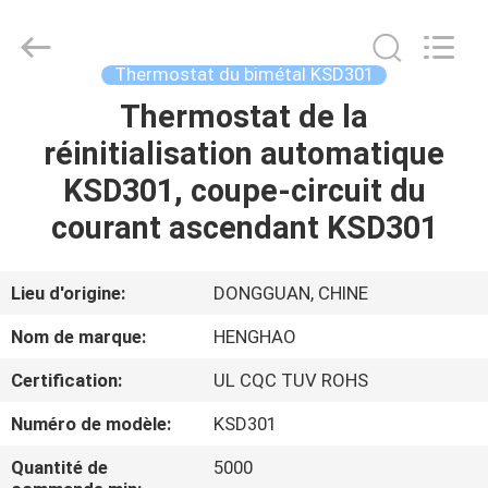
2025
Dongguan
Heng
Hao
Electric
Thermostat du bimétal KSD301
Co.,
Ltd.
All
Thermostat de la
APERÇU
Rights
Reserved.
réinitialisation automatique
PRODUITS
KSD301, coupe-circuit du
courant ascendant KSD301
VR
SHOW
Lieu d'origine:
DONGGUAN, CHINE
Nom de marque:
HENGHAO
A
Certification:
UL CQC TUV ROHS
PROPOS
Numéro de modèle:
KSD301
DE
NOUS
Quantité de
5000