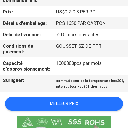
commande min:
Prix:
US$0.2-0.3 PER PC
VISITE
D'USINE
Détails d'emballage:
PCS 1650 PAR CARTON
Délai de livraison:
7-10 jours ouvrables
CONTRÔLE
Conditions de
GOUSSET SZ DE TTT
DE
paiement:
LA
Capacité
1000000pcs par mois
d'approvisionnement:
QUALITÉ
Surligner:
,
commutateur de la température ksd301
interrupteur ksd301 thermique
CONTACT
MEILLEUR PRIX
NOUVELLES
TOUS