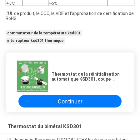
+-5℃
+-5℃
L'UL de produit, le CQC, le VDE et l'approbation de certification de
RoHS.
commutateur de la température ksd301
interrupteur ksd301 thermique
Thermostat de la réinitialisation
automatique KSD301, coupe-
circuit du courant ascendant
KSD301
Continuer
Thermostat du bimétal KSD301
UL découpée thermique TUV CQC ROHS kc du commutateur