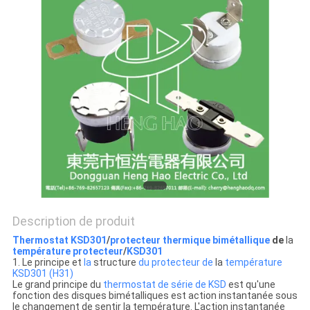
LES
CAS
PLAN
DU
SITE
PRIVACY
POLICY
Description de produit
Thermostat KSD301
/
protecteur thermique bimétallique
de
la
température protecteur
/
KSD301
1. Le principe et
la
structure
du protecteur de
la
température
KSD301 (H31)
Le grand principe du
thermostat de série de KSD
est qu'une
fonction des disques bimétalliques est action instantanée sous
le changement de sentir la température. L'action instantanée