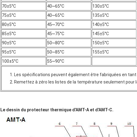
70±5°C
40~65°C
130±5°C
75±5°C
40~65°C
135±5°C
80±5°C
45~70°C
140±5°C
85±5°C
45~75°C
145±5°C
90±5°C
50~80°C
150±5°C
95±5°C
50~85°C
155±5°C
100±5°C
55~90°C
Les spécifications peuvent également être fabriquées en tan
Remettez à zéro les listes de la température seulement pour l
Le dessin du protecteur thermique d'AMT-A et d'AMT-C.