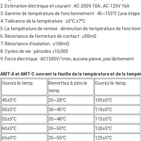
2. Estimation électrique et courant : AC-250V 10A ; AC-125V 16A
3. Gamme de température de fonctionnement : 45~155°C (une étape 
4. Tolérance de la température : ±5°C ±7°C
5. La température de remise : diminution de température de fonctio
6. Résistance de fermeture de contact : ≤50mΩ
7. Résistance d'isolation : ≥100mΩ
8. Cycles de vie : périodes ≥10,000
9. Force électrique : AC1500V/1min, aucune panne, pas lâchement
AMT-A et AMT-C ouvrent la feuille de la température et de la tempé
Ouvrez le temp.
Remettez à zéro le
Ouvrez le temp.
temp.
45±5°C
25~28°C
105±5°C
50±5°C
30~45°C
110±5°C
55±5°C
35~48°C
115±5°C
60±5°C
35~50°C
120±5°C
65±5°C
35~55°C
125±5°C