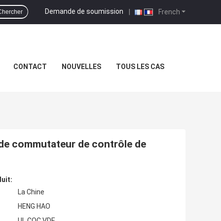
Demande de soumission
|
French
Chercher
CONTACT
NOUVELLES
TOUS LES CAS
 de commutateur de contrôle de
uit:
La Chine
HENG HAO
UL,CQC,VDE