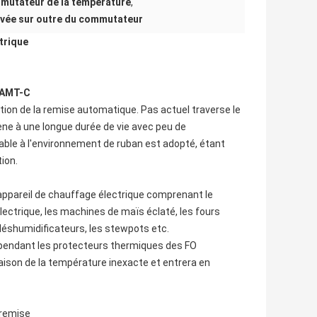
mutateur de la température
,
ivée sur outre du commutateur
trique
d'AMT-C
tion de la remise automatique. Pas actuel traverse le
mène à une longue durée de vie avec peu de
ble à l'environnement de ruban est adopté, étant
ion.
 appareil de chauffage électrique comprenant le
lectrique, les machines de maïs éclaté, les fours
 déshumidificateurs, les stewpots etc.
 pendant les protecteurs thermiques des FO
raison de la température inexacte et entrera en
 remise