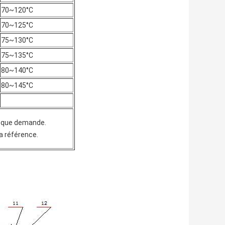
70~120°C
70~125°C
75~130°C
75~135°C
80~140°C
80~145°C
t que demande.
a référence.