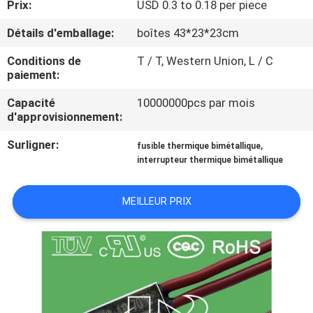
Prix:
USD 0.3 to 0.18 per piece
VISITE
Détails d'emballage:
boîtes 43*23*23cm
D'USINE
Conditions de
T / T, Western Union, L / C
paiement:
CONTRÔLE
Capacité
10000000pcs par mois
d'approvisionnement:
DE
Surligner:
,
LA
fusible thermique bimétallique
interrupteur thermique bimétallique
QUALITÉ
MEILLEUR PRIX
CONTACT
NOUVELLES
TOUS