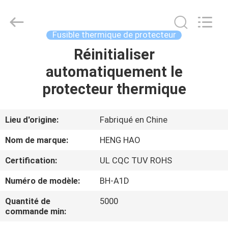
2026
Dongguan
Heng
Hao
Electric
Fusible thermique de protecteur
Co.,
Ltd.
All
Réinitialiser
APERÇU
Rights
Reserved.
automatiquement le
PRODUITS
protecteur thermique
VR
Lieu d'origine:
Fabriqué en Chine
SHOW
Nom de marque:
HENG HAO
Certification:
UL CQC TUV ROHS
A
Numéro de modèle:
BH-A1D
PROPOS
DE
Quantité de
5000
commande min:
NOUS