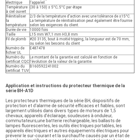
électrique
l'appareil.
Température
(30 à 150) ± 5°C; 5°C par étape
à ciel ouvert
Réinitialiser
2/3 de la température d'action avec une tolérance de ±15°C.
la
La température de réinitialisation peut également être fournie
température
selon les exigences du client.
Durée de vie
10000 fois
Taille
L15 mm W7,1 mm H3,8 mm
Fil de plomb
#20 3135, bout à moitié tripping, la longueur est de 70 mm,
ou selon les besoins du client
Numéro de
E487478
fichier UL
Numéro du
Le montant de la garantie est calculé en fonction de
certificat CQC
l'évolution de la valeur de la garantie.
Numéro du
B160592241002
certificat TUV
Application et instructions du protecteur thermique de la
série BH-A1D
Les protecteurs thermiques de la série BH, dispositifs de
protection et d'alarme de sécurité efficaces et fiables, sont
largement utilisés dans divers types de moteurs de 1,5
chevaux, appareils d'éclairage, soudeuses à onduleur,
commutateurs,une batterie rechargeable, les ballasts de
lampes fluorescentes, les outils électriques portables, les
appareils électriques et autres équipements électriques pour
prévenir le sur-courant et la surchauffe causés par un état de