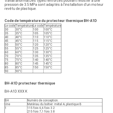
travail anormal.Des types renforcés pouvant résister à une
pression de 3.5 MPa sont adaptés à l'installation d'un moteur
revêtu de plastique.
Code de température du protecteur thermique BH-A1D
Le code
Température
Le code
Température
30
30°C
100
100°C
35
35°C
105
105°C
40
40°C
110
110°C
45
45°C
115
115°C
50
50°C
120
120°C
55
55°C
125
125°C
60
60°C
130
130°C
70
70°C
135
135°C
75
75°C
140
140°C
80
80°C
145
145°C
85
85°C
150
150°C
90
90°C
BH-A1D protecteur thermique
BH-A1D XXX K
BH
Numéro de conception.
Une
Matériau du boîtier: métal A; plastique B
1
115 fois 6,6 fois 3.2
215 fois 7,1 fois 3.8