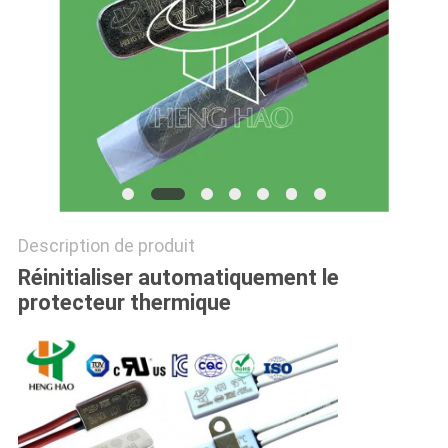
LES
CAS
PLAN
DU
SITE
Description de produit
PRIVACY
Réinitialiser automatiquement le
POLICY
protecteur thermique