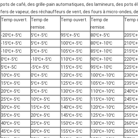
pots de café,
des grille-pain automatiques
, des lamineurs,
des pots é
fers de vapeur, des réchauffeurs de vent,
des fours à micro-ondes
, d
Temp ouvert.
Temp de
Temp ouvert.
Temp de
Temp o
remise.
remise.
-20℃+-5℃
5℃+-5℃
95℃+-5℃
80℃+-5℃
205℃+
-15℃+-5℃
5℃+-5℃
100℃+-5℃
80℃+-10℃
210℃+
-10℃+-5℃
5℃+-5℃
105℃+-5℃
85℃+-10℃
215℃+
0℃+-5℃
-10℃+-5℃
110℃+-5℃
90℃+-10℃
220℃+
5℃+-5C
-5℃+-5℃
115℃+-5℃
95℃+-10℃
225℃+
10℃+-5℃
0℃+-5℃
120℃+-5℃
100℃+-10℃
230℃+
15℃+-5℃
5℃+-5℃
125℃+-5℃
105℃+-10℃
235℃+
20℃+-5℃
5℃+-5℃
130℃+-5℃
110℃+-10℃
240℃+
25℃+-5℃
10℃+-5℃
135℃+-5℃
115℃+-10℃
245℃+
30℃+-5℃
15℃+-5℃
140℃+-5℃
120℃+-10℃
250℃+
35℃+-5℃
20℃+-5℃
145℃+-5℃
125℃+-10℃
255℃+
40℃+-5℃
25℃+-5℃
150℃+-5℃
130℃+-10℃
260℃+
45℃+-5℃
30℃+-5℃
155℃+-5℃
130℃+-10℃
265℃+