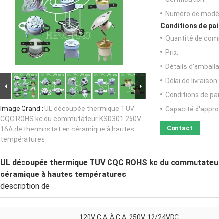
Numéro de modèl
Conditions de pai
Quantité de com
Prix:
Détails d'emballa
Délai de livraison:
Conditions de pa
Image Grand :
UL découpée thermique TUV
Capacité d'appr
CQC ROHS kc du commutateur KSD301 250V
Contact
16A de thermostat en céramique à hautes
températures
UL découpée thermique TUV CQC ROHS kc du commutateur
céramique à hautes températures
description de
120V C.A. À C.A. 250V, 12/24VDC,