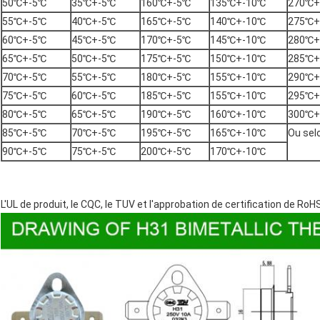
50℃+-5℃
35℃+-5℃
160℃+-5℃
135℃+-10℃
270℃+
55℃+-5℃
40℃+-5℃
165℃+-5℃
140℃+-10℃
275℃+
60℃+-5℃
45℃+-5℃
170℃+-5℃
145℃+-10℃
280℃+
65℃+-5℃
50℃+-5℃
175℃+-5℃
150℃+-10℃
285℃+
70℃+-5℃
55℃+-5℃
180℃+-5℃
155℃+-10℃
290℃+
75℃+-5℃
60℃+-5℃
185℃+-5℃
155℃+-10℃
295℃+
80℃+-5℃
65℃+-5℃
190℃+-5℃
160℃+-10℃
300℃+
85℃+-5℃
70℃+-5℃
195℃+-5℃
165℃+-10℃
Ou sel
90℃+-5℃
75℃+-5℃
200℃+-5℃
170℃+-10℃
L'UL de produit, le CQC, le TUV et l'approbation de certification de RoHS