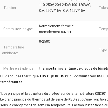
110-250V, 204-240V/100-120VAC,
Tension:
Tolér
C.A. 250V/16A ; C.A. 125V/15A
Normalement fermé ou
Commutez le type:
Temps
normalement ouvert
0-250C
Température
Type 
ambiante:
Mettre en évidence:
thermostat instantané de disque de bimét
UL découpée thermique TUV CQC ROHS kc du commutateur KSD301 
températures
1. Le principe et
la
structure du
protecteur
de la
température KSD301
Le grand principe du thermostat de série de KSD est qu'une fonction 
sous le changement de sentir la température. L'action instantanée du