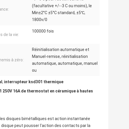
(facultative +/--3 C ou moins), le
ance:
Min±2°C ±5°C standard, ±5℃,
1800v/0
100000 fois
 de la vie:
Réinitialisation automatique et
Manuel-remise, réinitialisation
remis à zéro:
automatique, automatique, manuel
ou
al
,
interrupteur ksd301 thermique
250V 16A de thermostat en céramique à hautes
des disques bimétalliques est action instantanée
 disque peut pousser l'action des contacts par la