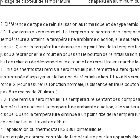
Visage de capteur de température
chapeau en aluminium ou 
3. Différence de type de réinitialisation automatique et de type remis
3.1. Type remis à zéro manuel : La température sentant des composa
température a atteint la température ambiante d'action, elle saute
disque. Quand la température diminue à un point fixe de la températur
jusqu'à rebrancher le circuit en poussant le bouton de réinitialisation.
but de relier ou de déconnecter le circuit et de remettre en marche le c
1.This de thermostat remis à zéro manuel peut remettre à zéro quand
instantanée d'appuyer sur le bouton de réinitialisation. Et 4~6 N ser
force. 2. Pour assurer la fonction normale, la distance entre le bouton d
pas être moins de 20.4mm. )
3.2. Type remis à zéro manuel : La température sentant des composa
température a atteint la température ambiante d'action, elle saute
disque. Quand la température diminue à un point fixe de la température
de contact et au travail de début.
4.
l'
application
du thermostat KSD301 bimétallique
Il est employé comme contrôle de température pour les appareils él