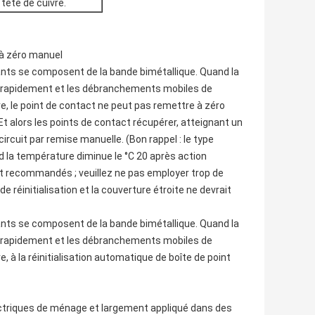
tête de cuivre.
 à zéro manuel
nts se composent de la bande bimétallique. Quand la
ra rapidement et les débranchements mobiles de
e, le point de contact ne peut pas remettre à zéro
 Et alors les points de contact récupérer, atteignant un
ircuit par remise manuelle. (Bon rappel : le type
 la température diminue le °C 20 après action
ont recommandés ; veuillez ne pas employer trop de
e réinitialisation et la couverture étroite ne devrait
nts se composent de la bande bimétallique. Quand la
ra rapidement et les débranchements mobiles de
, à la réinitialisation automatique de boîte de point
ectriques de ménage et largement appliqué dans des