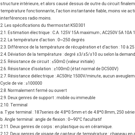
structure intérieure, et alors causé dessus de outre du circuit finaleme
température fonctionnante, l'action instantanée fiable, moins vie acti
interférences radio moins.
2. Les spécifications
du thermostat
KSD301
2.1.
Estimation électrique : C.A. 125V 15A maximum ; AC250V 5A 10
2.2. La température d'action : 0~250 degrés
2.3. Différence de la température de récupération et d'action : 10 à 25
2.4. Déviation de la température : degré ±3/±5/±10 ou selon la demand
2.5. Résistance de circuit : ≤50mΩ (valeur initiale)
2.6. Résistance d'isolation : ≥100mΩ (état normal de DC500V)
2.7. Résistance diélectrique : AC50Hz 1500V/minute, aucun aveuglem
Cycle de vie : ≥100000
2.8. Normalement fermé ou ouvert
2.9. Deux genres de support : mobile ou immeuble
2.10. Terminal
a. Type terminal : 187series de 4.8*0.5mm et de 4.8*0.8mm, 250 séri
b. Angle terminal : angle de flexion : 0~90°C facultatif
2.11. Deux genres de corps : en plastique ou en céramique.
2.12. Deux genres de visage de capteur de température : chapeau en a