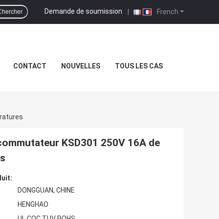
Demande de soumission
|
French
Chercher
CONTACT
NOUVELLES
TOUS LES CAS
ratures
commutateur KSD301 250V 16A de
es
uit:
DONGGUAN, CHINE
HENGHAO
UL CQC TUV ROHS