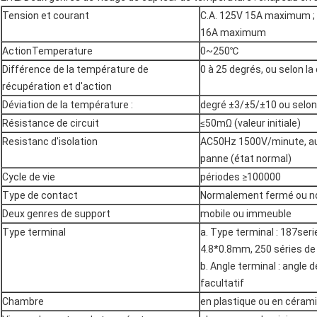
Tension et courant
C.A. 125V 15A maximum ;
16A maximum
ActionTemperature
0~250℃
Différence de la température de
0 à 25 degrés, ou selon la
récupération et d'action
Déviation de la température :
degré ±3/±5/±10 ou selon
Résistance de circuit
≤50mΩ (valeur initiale)
Resistanc d'isolation
AC50Hz 1500V/minute, a
panne (état normal)
Cycle de vie
périodes ≥100000
Type de contact
Normalement fermé ou n
Deux genres de support
mobile ou immeuble
Type terminal
a. Type terminal : 187ser
4.8*0.8mm, 250 séries d
b. Angle terminal : angle d
facultatif
Chambre
en plastique ou en céram