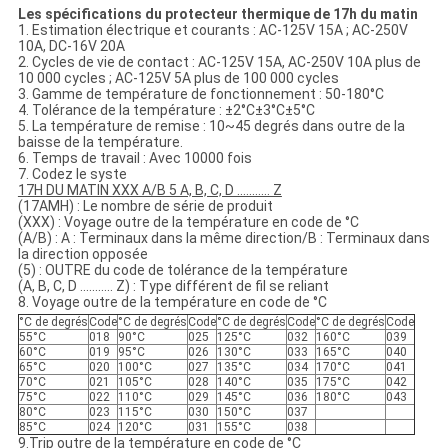
Les spécifications du protecteur thermique de 17h du matin
1. Estimation électrique et courants : AC-125V 15A ; AC-250V
10A, DC-16V 20A
2. Cycles de vie de contact : AC-125V 15A, AC-250V 10A plus de
10 000 cycles ; AC-125V 5A plus de 100 000 cycles
3. Gamme de température de fonctionnement : 50-180°C
4. Tolérance de la température : ±2°C±3°C±5°C
5. La température de remise : 10~45 degrés dans outre de la
baisse de la température.
6. Temps de travail : Avec 10000 fois
7. Codez le syste
17H DU MATIN XXX A/B 5 A, B, C, D ........... Z
(17AMH) : Le nombre de série de produit
(XXX) : Voyage outre de la température en code de °C
(A/B) : A : Terminaux dans la même direction/B : Terminaux dans
la direction opposée
(5) : OUTRE du code de tolérance de la température
(A, B, C, D ........... Z) : Type différent de fil se reliant
8. Voyage outre de la température en code de °C
°C de degrés
Code
°C de degrés
Code
°C de degrés
Code
°C de degrés
Code
55°C
018
90°C
025
125°C
032
160°C
039
60°C
019
95°C
026
130°C
033
165°C
040
65°C
020
100°C
027
135°C
034
170°C
041
70°C
021
105°C
028
140°C
035
175°C
042
75°C
022
110°C
029
145°C
036
180°C
043
80°C
023
115°C
030
150°C
037
85°C
024
120°C
031
155°C
038
9.Trip outre de la température en code de °C