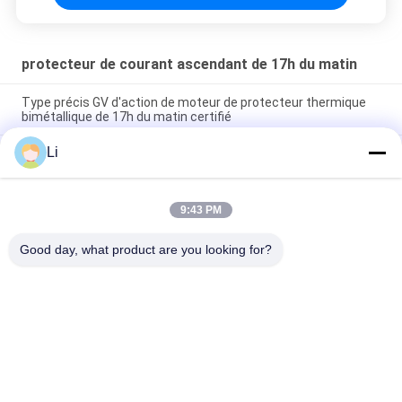
protecteur de courant ascendant de 17h du matin
Type précis GV d'action de moteur de protecteur thermique
bimétallique de 17h du matin certifié
Li
le contrat de commutateur de la protection 17AMH thermique
a conçu pour la lampe fluorescente/lamineur
Type actuel excédentaire utilisation d'action de protecteur
9:43 PM
thermique précis de 17h du matin d'appareils
électroménagers
Good day, what product are you looking for?
Catégories populaires
Tous
Thermostat De 
Thermostat Du 
Bimétal De KSD
Bimétal KSD301
Commutateur De 
Thermostat KSD302