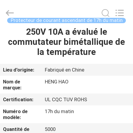
2025
Dongguan
Heng
Hao
Electric
Protecteur de courant ascendant de 17h du matin
Co.,
Ltd.
All
250V 10A a évalué le
APERÇU
Rights
Reserved.
commutateur bimétallique de
PRODUITS
la température
VR
Lieu d'origine:
Fabriqué en Chine
SHOW
Nom de
HENG HAO
marque:
A
Certification:
UL CQC TUV ROHS
PROPOS
Numéro de
17h du matin
DE
modèle:
NOUS
Quantité de
5000