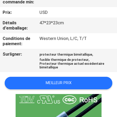
commande min:
VISITE
Prix:
USD
D'USINE
Détails
47*23*23cm
d'emballage:
CONTRÔLE
Conditions de
Western Union, L/C, T/T
paiement:
DE
Surligner:
,
LA
protecteur thermique bimétallique
,
fusible thermique de protecteur
QUALITÉ
Protecteur thermique actuel excédentaire
bimétallique
CONTACT
MEILLEUR PRIX
NOUVELLES
TOUS