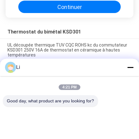
Continuer
Thermostat du bimétal KSD301
UL découpée thermique TUV CQC ROHS kc du commutateur
KSD301 250V 16A de thermostat en céramique à hautes
températures
Li
Thermostats instantanés d'action de disque bimétallique,
commutateur de commande limité de basse température
H31 250V 10 13C
4:21 PM
Le type instantané puissance bimétallique d'action à C.A.
125V 250V de thermostat de KSD301 a évalué
Good day, what product are you looking for?
Catégories populaires
Tous
Thermostat De 
Thermostat Du 
Bimétal De KSD
Bimétal KSD301