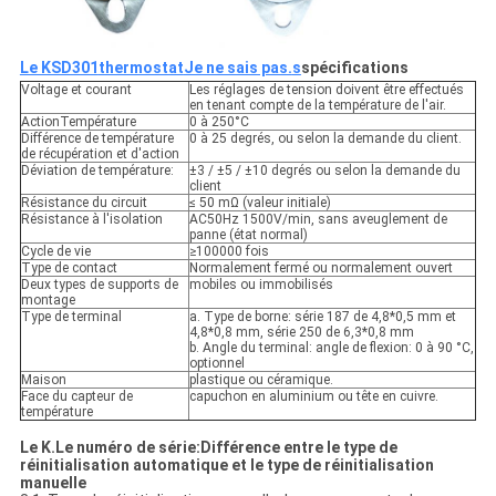
Le KSD301
thermostat
Je ne sais pas.
s
spécifications
Voltage et courant
Les réglages de tension doivent être effectués
en tenant compte de la température de l'air.
ActionTempérature
0 à 250°C
Différence de température
0 à 25 degrés, ou selon la demande du client.
de récupération et d'action
Déviation de température:
±3 / ±5 / ±10 degrés ou selon la demande du
client
Résistance du circuit
≤ 50 mΩ (valeur initiale)
Résistance à l'isolation
AC50Hz 1500V/min, sans aveuglement de
panne (état normal)
Cycle de vie
≥100000 fois
Type de contact
Normalement fermé ou normalement ouvert
Deux types de supports de
mobiles ou immobilisés
montage
Type de terminal
a. Type de borne: série 187 de 4,8*0,5 mm et
4,8*0,8 mm, série 250 de 6,3*0,8 mm
b. Angle du terminal: angle de flexion: 0 à 90 °C,
optionnel
Maison
plastique ou céramique.
Face du capteur de
capuchon en aluminium ou tête en cuivre.
température
Le K.
Le numéro de série:
Différence entre le type de
réinitialisation automatique et le type de réinitialisation
manuelle