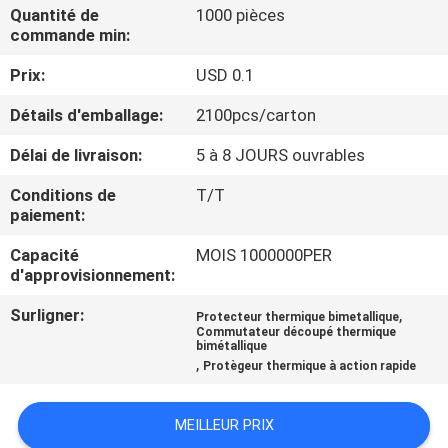
Quantité de
1000 pièces
commande min:
VISITE
Prix:
USD 0.1
D'USINE
Détails d'emballage:
2100pcs/carton
CONTRÔLE
Délai de livraison:
5 à 8 JOURS ouvrables
DE
Conditions de
T/T
LA
paiement:
QUALITÉ
Capacité
MOIS 1000000PER
d'approvisionnement:
CONTACT
Surligner:
,
Protecteur thermique bimetallique
Commutateur découpé thermique
bimétallique
,
Protègeur thermique à action rapide
NOUVELLES
MEILLEUR PRIX
TOUS