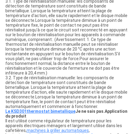
3.1. Type de réinitialisation manuelle: les composants de
détection de température sont constitués de bande
bimetallique. Lorsque la température atteint la plage de
température d'action, elle saute rapidement et le disque mobile
se déconnecte.Lorsque la température diminue à un point de
température fixe, le point de contact ne peut pas être
réinitialisé jusqu'à ce que le circuit soit reconnecté en appuyant
sur le bouton de réinitialisation.pour les appareils à commande
numérique, comprenant:. (Avertissement: 1. Ce type de
thermostat de réinitialisation manuelle peut se réinitialiser
lorsque la température diminue de 20 °C après une action
instantanée en appuyant sur le bouton de réinitialisation.S'il
vous plaît, ne pas utiliser trop de force.Pour assurer le
fonctionnement normal, la distance entre le bouton de
réinitialisation et le couvercle de fermeture ne doit pas être
inférieure à 20,4 mm.)
3.2. Type de réinitialisation manuelle: les composants de
détection de température sont constitués de bande
bimetallique. Lorsque la température atteint la plage de
température d'action, elle saute rapidement et le disque mobile
se déconnecte.Lorsque la température diminue à un point de
température fixe, le point de contact peut être réinitialisé
automatiquement et commencer à fonctionner.
Le KSD301
thermostat bimetallique
Je ne sais pas.
Application
du produit
Il est utilisé comme régulateur de température pour les
appareils électriques ménagers et largement utilisé dans les
cafetières,
machines à griller automatiques
,