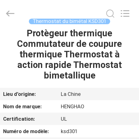
2026
Dongguan
Heng
Hao
Electric
Thermostat du bimétal KSD301
Co.,
Ltd.
All
Protègeur thermique
APERÇU
Rights
Reserved.
Commutateur de coupure
PRODUITS
thermique Thermostat à
action rapide Thermostat
VR
bimetallique
SHOW
Lieu d'origine:
La Chine
A
Nom de marque:
HENGHAO
PROPOS
Certification:
UL
DE
Numéro de modèle:
ksd301
NOUS