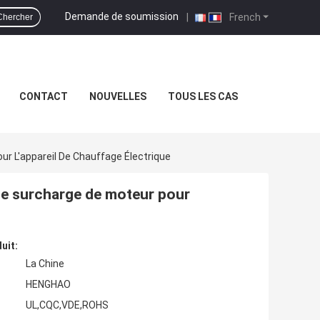
Demande de soumission
|
French
Chercher
CONTACT
NOUVELLES
TOUS LES CAS
 L'appareil De Chauffage Électrique
de surcharge de moteur pour
uit:
La Chine
HENGHAO
UL,CQC,VDE,ROHS