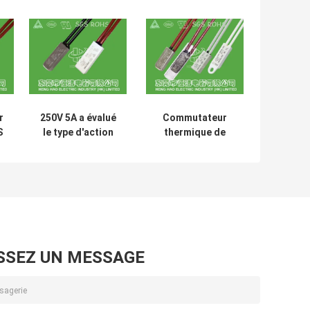
r
250V 5A a évalué
Commutateur
S
le type d'action
thermique de
de
de la série 40
surcharge de
-155℃ de BW de
moteur
r
commutateur de
efficace/protecteur
protection
thermo de
thermique
commutateur pour
le chauffage par le
sol
SSEZ UN MESSAGE