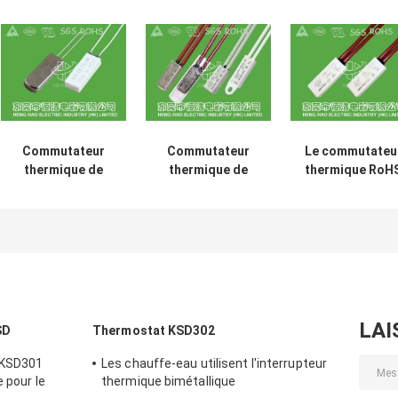
Commutateur
Commutateur
Le commutateu
thermique de
thermique de
thermique RoH
surcharge de
protecteur de
de petite taille 
moteur de BW-
surcharge de
surcharge en
ABJ normalement
bande
métal/de moteu
fermé/type ouvert
bimétallique pour
boîtier en
disponible
le radiateur
plastique a
électrique
approuvé
LAI
SD
Thermostat KSD302
 KSD301
Les chauffe-eau utilisent l'interrupteur
 pour le
thermique bimétallique