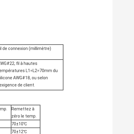
il de connexion (millimètre)
WG#22, fil à hautes
empératures L1=L2=70mm du
ilicone AWG#18, ou selon
'exigence de client.
emp.
Remettez à
zéro le temp.
70±10℃
70±12℃