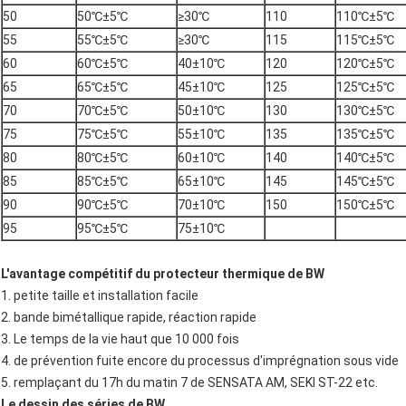
50
50℃±5℃
≥30℃
110
110℃±5℃
55
55℃±5℃
≥30℃
115
115℃±5℃
60
60℃±5℃
40±10℃
120
120℃±5℃
65
65℃±5℃
45±10℃
125
125℃±5℃
70
70℃±5℃
50±10℃
130
130℃±5℃
75
75℃±5℃
55±10℃
135
135℃±5℃
80
80℃±5℃
60±10℃
140
140℃±5℃
85
85℃±5℃
65±10℃
145
145℃±5℃
90
90℃±5℃
70±10℃
150
150℃±5℃
95
95℃±5℃
75±10℃
L'avantage compétitif du protecteur thermique de BW
1. petite taille et installation facile
2. bande bimétallique rapide, réaction rapide
3. Le temps de la vie haut que 10 000 fois
4. de prévention fuite encore du processus d'imprégnation sous vide
5. remplaçant du 17h du matin 7 de SENSATA AM, SEKI ST-22 etc.
Le dessin des séries de BW