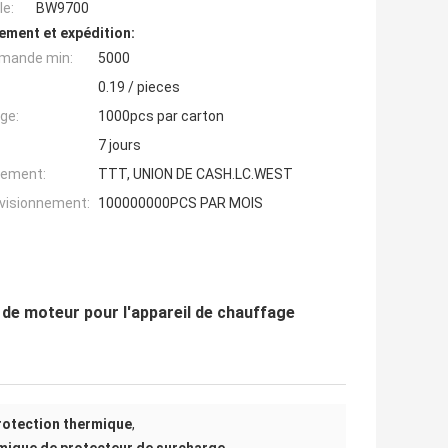
e:
BW9700
ement et expédition:
mande min:
5000
0.19 / pieces
ge:
1000pcs par carton
7 jours
iement:
TTT, UNION DE CASH.LC.WEST
ovisionnement:
100000000PCS PAR MOIS
de moteur pour l'appareil de chauffage
otection thermique
,