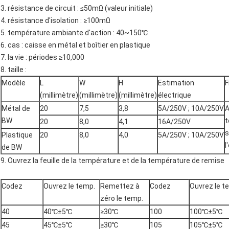
3. résistance de circuit : ≤50mΩ (valeur initiale)
4. résistance d'isolation : ≥100mΩ
5. température ambiante d'action : 40~150℃
6. cas : caisse en métal et boîtier en plastique
7. la vie : périodes ≥10,000
8. taille :
Modèle
L
W
H
Estimation
F
(millimètre)
(millimètre)
(millimètre)
électrique
Métal de
20
7,5
3,8
5A/250V ; 10A/250V
A
BW
t
20
8,0
4,1
16A/250V
s
Plastique
20
8,0
4,0
5A/250V ; 10A/250V
l
de BW
9. Ouvrez la feuille de la température et de la température de remise
Codez
Ouvrez le temp.
Remettez à
Codez
Ouvrez le t
zéro le temp.
40
40℃±5℃
≥30℃
100
100℃±5℃
45
45℃±5℃
≥30℃
105
105℃±5℃