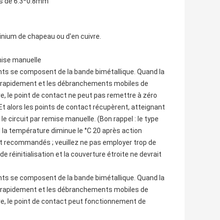
es de 6.3*0.8mm
inium de chapeau ou d'en cuivre.
emise manuelle
ts se composent de la bande bimétallique. Quand la
ra rapidement et les débranchements mobiles de
e, le point de contact ne peut pas remettre à zéro
. Et alors les points de contact récupèrent, atteignant
le circuit par remise manuelle. (Bon rappel : le type
la température diminue le °C 20 après action
ont recommandés ; veuillez ne pas employer trop de
e réinitialisation et la couverture étroite ne devrait
ts se composent de la bande bimétallique. Quand la
ra rapidement et les débranchements mobiles de
re, le point de contact peut fonctionnement de