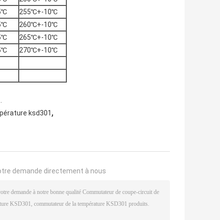
5℃
255℃+-10℃
5℃
260℃+-10℃
5℃
265℃+-10℃
5℃
270℃+-10℃
.
,
pérature ksd301
otre demande directement à nous