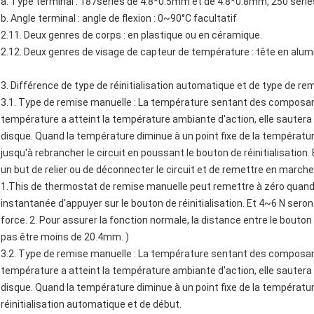
a. Type terminal : 187series de 4.8*0.5mm et de 4.8*0.8mm, 250 séri
b. Angle terminal : angle de flexion : 0~90°C facultatif
2.11. Deux genres de corps : en plastique ou en céramique.
2.12. Deux genres de visage de capteur de température : tête en alum
3. Différence de type de réinitialisation automatique et de type de r
3.1. Type de remise manuelle : La température sentant des composan
température a atteint la température ambiante d'action, elle saute
disque. Quand la température diminue à un point fixe de la températur
jusqu'à rebrancher le circuit en poussant le bouton de réinitialisation
un but de relier ou de déconnecter le circuit et de remettre en marche 
1.This de thermostat de remise manuelle peut remettre à zéro quand 
instantanée d'appuyer sur le bouton de réinitialisation. Et 4~6 N ser
force. 2. Pour assurer la fonction normale, la distance entre le bouton d
pas être moins de 20.4mm. )
3.2. Type de remise manuelle : La température sentant des composan
température a atteint la température ambiante d'action, elle saute
disque. Quand la température diminue à un point fixe de la températu
réinitialisation automatique et de début.