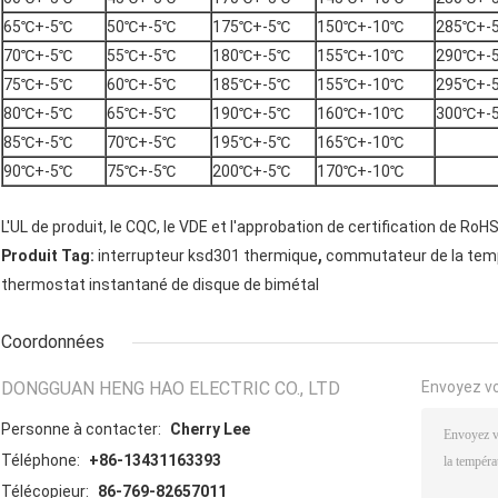
65℃+-5℃
50℃+-5℃
175℃+-5℃
150℃+-10℃
285℃+-
70℃+-5℃
55℃+-5℃
180℃+-5℃
155℃+-10℃
290℃+-
75℃+-5℃
60℃+-5℃
185℃+-5℃
155℃+-10℃
295℃+-
80℃+-5℃
65℃+-5℃
190℃+-5℃
160℃+-10℃
300℃+-
85℃+-5℃
70℃+-5℃
195℃+-5℃
165℃+-10℃
90℃+-5℃
75℃+-5℃
200℃+-5℃
170℃+-10℃
L'UL de produit, le CQC, le VDE et l'approbation de certification de RoHS
,
Produit Tag:
interrupteur ksd301 thermique
commutateur de la tem
thermostat instantané de disque de bimétal
Coordonnées
DONGGUAN HENG HAO ELECTRIC CO., LTD
Envoyez v
Personne à contacter:
Cherry Lee
Téléphone:
+86-13431163393
Télécopieur:
86-769-82657011