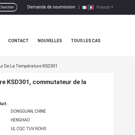
Demande de soumission
|
French
Chercher
CONTACT
NOUVELLES
TOUS LES CAS
ur De La Température KSD301
ure KSD301, commutateur de la
uit:
DONGGUAN, CHINE
HENGHAO
UL CQC TUV ROHS