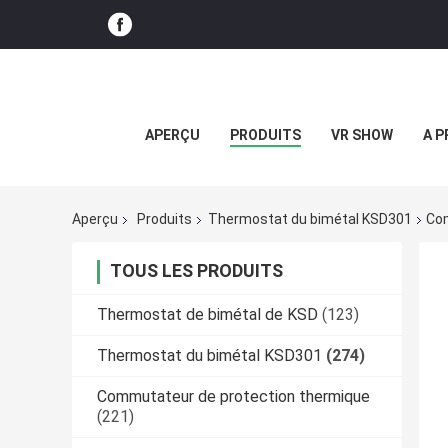
APERÇU
PRODUITS
VR SHOW
A P
Aperçu
Produits
Thermostat du bimétal KSD301
Com
TOUS LES PRODUITS
Thermostat de bimétal de KSD
(123)
Thermostat du bimétal KSD301
(274)
Commutateur de protection thermique
(221)