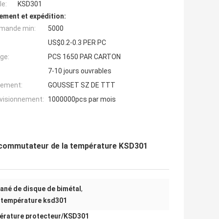
e:
KSD301
ement et expédition:
mande min:
5000
US$0.2-0.3 PER PC
ge:
PCS 1650 PAR CARTON
7-10 jours ouvrables
iement:
GOUSSET SZ DE TTT
ovisionnement:
1000000pcs par mois
 commutateur de la température KSD301
ané de disque de bimétal
,
 température ksd301
érature protecteur
/
KSD301