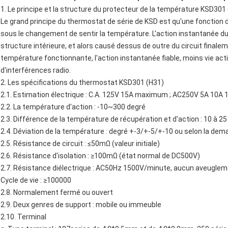
1. Le principe et
la
structure
du protecteur de
la
température KSD301 
Le grand principe du
thermostat de série de KSD
est qu'une fonction 
sous le changement de sentir la température. L'action instantanée du
structure intérieure, et alors causé dessus de outre du circuit finaleme
température fonctionnante, l'action instantanée fiable, moins vie acti
d'interférences radio.
2. Les spécifications du
thermostat
KSD301
(H31)
2.1. Estimation électrique : C.A. 125V 15A maximum ; AC250V 5A 10
2.2. La température d'action : -10~300 degré
2.3. Différence de la température de récupération et d'action : 10 à 25
2.4. Déviation de la température : degré +-3/+-5/+-10 ou selon la dem
2.5. Résistance de circuit : ≤50mΩ (valeur initiale)
2.6. Résistance d'isolation : ≥100mΩ (état normal de DC500V)
2.7. Résistance diélectrique : AC50Hz 1500V/minute, aucun aveuglem
Cycle de vie : ≥100000
2.8. Normalement fermé ou ouvert
2.9. Deux genres de support : mobile ou immeuble
2.10. Terminal