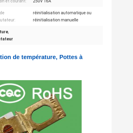
on et courant:
250V 16A
 de
réinitialisation automatique ou
tateur:
réinitialisation manuelle
ture
,
utateur
tion de température, Pottes à