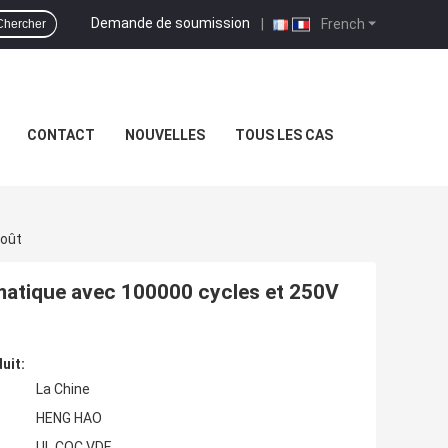
Demande de soumission
|
French
Chercher
CONTACT
NOUVELLES
TOUS LES CAS
goût
omatique avec 100000 cycles et 250V
uit:
La Chine
HENG HAO
UL,CQC,VDE