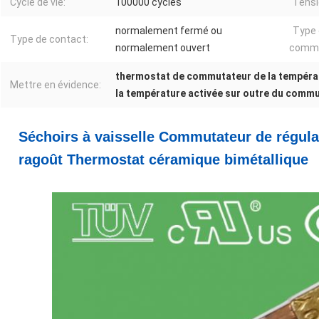
Cycle de vie:
100000 cycles
Tensi
normalement fermé ou
Type
Type de contact:
normalement ouvert
commu
thermostat de commutateur de la tempéra
Mettre en évidence:
la température activée sur outre du comm
Séchoirs à vaisselle Commutateur de régula
ragoût Thermostat céramique bimétallique