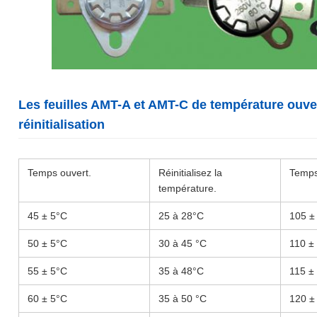
Les feuilles AMT-A et AMT-C de température ouve
réinitialisation
Temps ouvert.
Réinitialisez la
Temps
température.
45 ± 5°C
25 à 28°C
105 ±
50 ± 5°C
30 à 45 °C
110 ±
55 ± 5°C
35 à 48°C
115 ±
60 ± 5°C
35 à 50 °C
120 ±