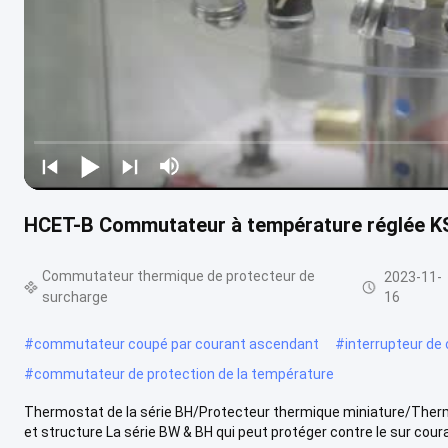
HCET-B Commutateur à température réglée K
Commutateur thermique de protecteur de
2023-11-
surcharge
16
#
commutateur coupé par courant ascendant
#
interrupteur de
#
commutateur de protection de la température
Thermostat de la série BH/Protecteur thermique miniature/Therm
et structure La série BW & BH qui peut protéger contre le sur courant