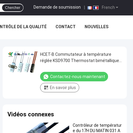
Demande de soumission
|
French
Chercher
NTRÔLE DE LA QUALITÉ
CONTACT
NOUVELLES
HCET-B Commutateur à température
réglée KSD9700 Thermostat bimétallique
250V 2A
Contactez-nous maintenant
En savoir plus
Vidéos connexes
Contrôleur de températur
e du 17H DU MATIN 031 A