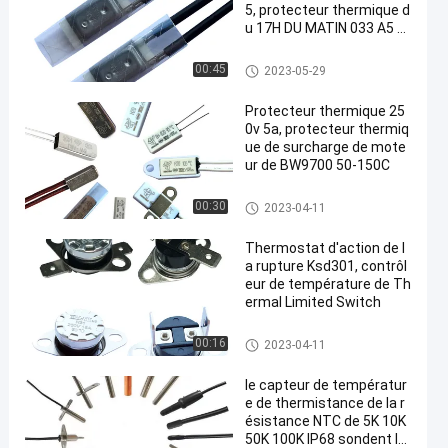
5, protecteur thermique d
u 17H DU MATIN 033 A5 d
u 17H DU MATIN 032 A5
protecteur de courant ascenda
00:45
2023-05-29
nt de 17h du matin
Protecteur thermique 25
0v 5a, protecteur thermiq
ue de surcharge de mote
ur de BW9700 50-150C
Thermostat du bimétal KSD30
00:30
2023-04-11
1
Thermostat d'action de l
a rupture Ksd301, contrôl
eur de température de Th
ermal Limited Switch
Thermostat du bimétal KSD30
00:16
2023-04-11
1
le capteur de températur
e de thermistance de la r
ésistance NTC de 5K 10K
50K 100K IP68 sondent le