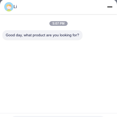
Li
VISITE
D'USINE
5:07 PM
Good day, what product are you looking for?
CONTRÔLE
DE
LA
QUALITÉ
CONTACT
NOUVELLES
ST-22 SEKI Bimetallic Thermostat, protecteur de plastique
de la température ST-22
TOUS
Commutateur thermique de protecteur de surcharge