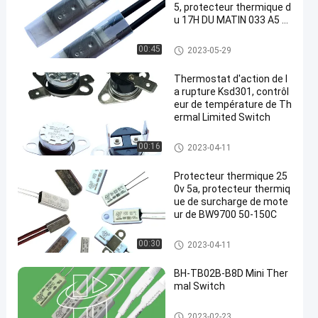
5, protecteur thermique d
u 17H DU MATIN 033 A5 d
u 17H DU MATIN 032 A5
protecteur de courant ascenda
00:45
2023-05-29
nt de 17h du matin
Thermostat d'action de l
a rupture Ksd301, contrôl
eur de température de Th
ermal Limited Switch
Thermostat du bimétal KSD30
00:16
2023-04-11
1
Protecteur thermique 25
0v 5a, protecteur thermiq
ue de surcharge de mote
ur de BW9700 50-150C
Thermostat du bimétal KSD30
00:30
2023-04-11
1
BH-TB02B-B8D Mini Ther
mal Switch
Mini interrupteur thermique
2023-02-23