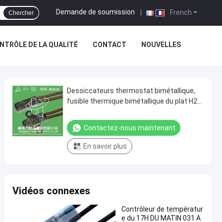
Demande de soumission
|
French
Chercher
NTRÔLE DE LA QUALITÉ
CONTACT
NOUVELLES
Dessiccateurs thermostat bimétallique,
fusible thermique bimétallique du plat H21
de moteur de fan
Contactez-nous maintenant
En savoir plus
Vidéos connexes
Contrôleur de températur
e du 17H DU MATIN 031 A