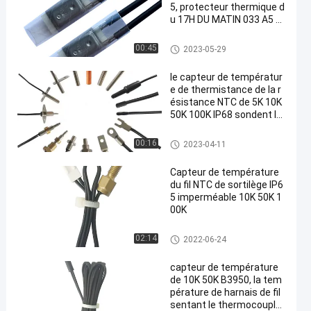
5, protecteur thermique d
u 17H DU MATIN 033 A5 d
u 17H DU MATIN 032 A5
protecteur de courant ascenda
00:45
2023-05-29
nt de 17h du matin
le capteur de températur
e de thermistance de la r
ésistance NTC de 5K 10K
50K 100K IP68 sondent le
fil 1M
Capteur de température de ther
00:16
2023-04-11
mistance de NTC
Capteur de température
du fil NTC de sortilège IP6
5 imperméable 10K 50K 1
00K
Capteur de température de ther
02:14
2022-06-24
mistance de NTC
capteur de température
de 10K 50K B3950, la tem
pérature de harnais de fil
sentant le thermocouple