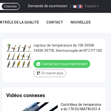
Demande de soumission
|
French
Chercher
NTRÔLE DE LA QUALITÉ
CONTACT
NOUVELLES
capteur de température de 10K 3950K
3435K 3977K, thermocouple de NTC PT100
Contactez-nous maintenant
En savoir plus
Vidéos connexes
Contrôleur de températur
e du 17H DU MATIN 031 A