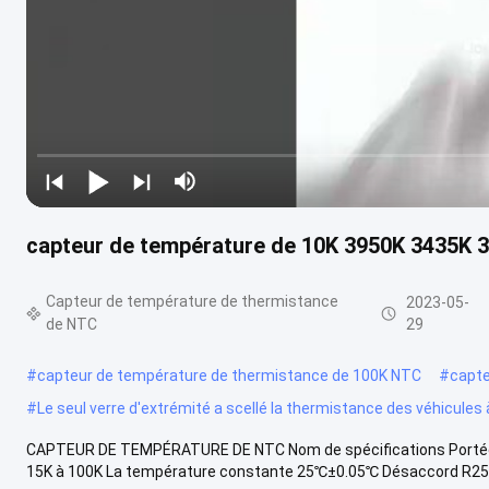
capteur de température de 10K 3950K 3435K 
Capteur de température de thermistance
2023-05-
de NTC
29
#
capteur de température de thermistance de 100K NTC
#
capte
#
Le seul verre d'extrémité a scellé la thermistance des véhicules
CAPTEUR DE TEMPÉRATURE DE NTC Nom de spécifications Portée Ét
15K à 100K La température constante 25℃±0.05℃ Désaccord R25 p