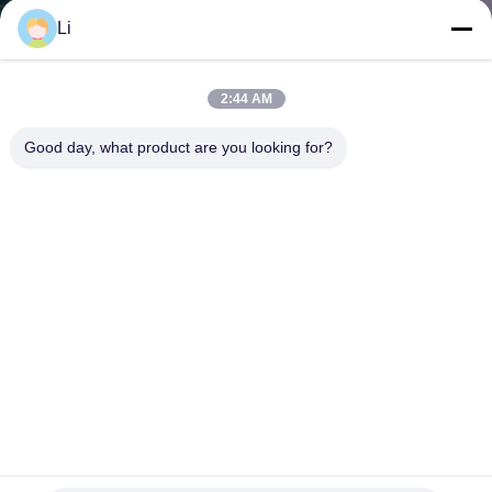
Li
VISITE
D'USINE
2:44 AM
Good day, what product are you looking for?
CONTRÔLE
DE
LA
QUALITÉ
CONTACT
NOUVELLES
Protecteur thermique disponible de moteur en métal
normalement fermé/ouvert d'interrupteur thermique/boîtier
en plastique
TOUS
Commutateur de protection thermique
2021-12-15