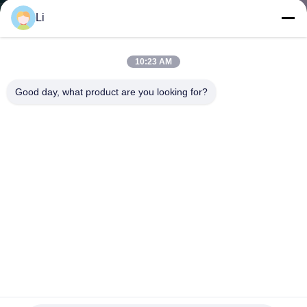
Li
VISITE
D'USINE
10:23 AM
Good day, what product are you looking for?
CONTRÔLE
DE
LA
QUALITÉ
CONTACT
NOUVELLES
Type bimétallique de protecteur thermique rapide de la
réaction KSD9700 pour les moteurs électriques
TOUS
Commutateur de protection thermique
2021-12-15